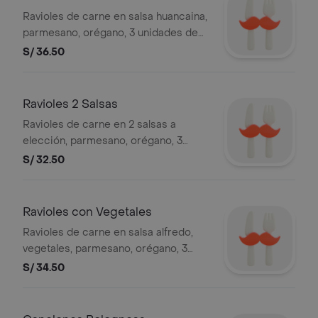
Ravioles de carne en salsa huancaina,
parmesano, orégano, 3 unidades de
pan al ajo.
S/ 36.50
Ravioles 2 Salsas
Ravioles de carne en 2 salsas a
elección, parmesano, orégano, 3
unidades de pan al ajo.
S/ 32.50
Ravioles con Vegetales
Ravioles de carne en salsa alfredo,
vegetales, parmesano, orégano, 3
unidades de pan al ajo.
S/ 34.50