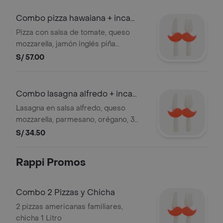
Combo pizza hawaiana + inca
kola
Pizza con salsa de tomate, queso
mozzarella, jamón inglés piña
aceitunas y pimiento, 8 slices +
S/ 57.00
gaseosas inca kola sabor original 1.5 lt
Combo lasagna alfredo + inca
kola orig
Lasagna en salsa alfredo, queso
mozzarella, parmesano, orégano, 3
unidades de pan al ajo. + gaseosas
S/ 34.50
inca kola orig 450ml
Rappi Promos
Combo 2 Pizzas y Chicha
2 pizzas americanas familiares,
chicha 1 Litro