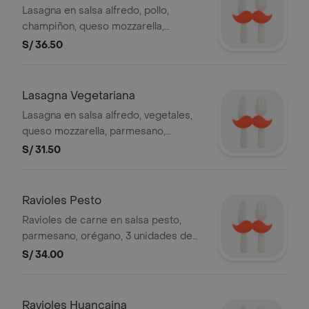
Lasagna en salsa alfredo, pollo,
champiñon, queso mozzarella,
parmesano, orégano, 3 unidades de
S/ 36.50
pan al ajo.
Lasagna Vegetariana
Lasagna en salsa alfredo, vegetales,
queso mozzarella, parmesano,
orégano, 3 unidades de pan al ajo.
S/ 31.50
Ravioles Pesto
Ravioles de carne en salsa pesto,
parmesano, orégano, 3 unidades de
pan al ajo.
S/ 34.00
Ravioles Huancaina