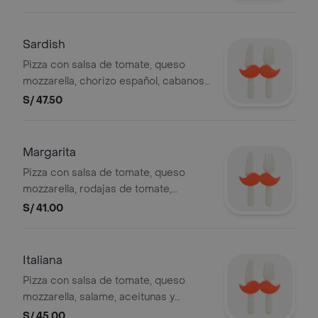
slices.
Sardish
Pizza con salsa de tomate, queso
mozzarella, chorizo español, cabanosi,
aceitunas y pimiento, 8 slices.
S/ 47.50
Margarita
Pizza con salsa de tomate, queso
mozzarella, rodajas de tomate,
aceitunas y pimiento, 8 slices.
S/ 41.00
Italiana
Pizza con salsa de tomate, queso
mozzarella, salame, aceitunas y
pimiento, 8 slices.
S/ 45.00