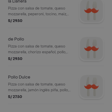
la Llanera
Pizza con salsa de tomate, queso
mozzarella, peperoni, tocino, maiz,
jamon, aceitunas y pimiento, 4 slices.
S/ 29.50
de Pollo
Pizza con salsa de tomate, queso
mozzarella, chorizo español, pollo,
tocino, aceitunas y pimiento, 4 slices.
S/ 29.50
Pollo Dulce
Pizza con salsa de tomate, queso
mozzarella, jamón inglés piña, pollo,
aceitunas y pimiento, 4 slices.
S/ 27.50