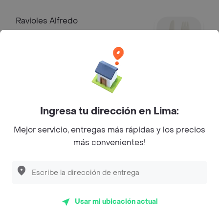
Ravioles Alfredo
Ravioles de carne en salsa alfredo,
parmesano, orégano encima, 3
unidades de pan al ajo.
S/ 32.50
Fetuccini Alfredo
Fettucini en salsa alfredo, parmesano
Ingresa tu dirección en Lima:
y orégano, 3 unidades de pan al ajo.
Mejor servicio, entregas más rápidas y los precios
S/ 27.50
más convenientes!
Bebidas
Coca-Cola Sabor Original 1.5 L
Usar mi ubicación actual
Gaseosas