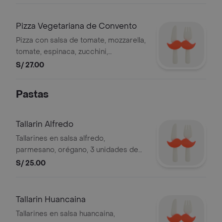
Pizza Vegetariana de Convento
Pizza con salsa de tomate, mozzarella,
tomate, espinaca, zucchini,
champiñón, cebolla, aceitunas,
S/ 27.00
pimiento, 4 slices
Pastas
Tallarin Alfredo
Tallarines en salsa alfredo,
parmesano, orégano, 3 unidades de
pan al ajo.
S/ 25.00
Tallarin Huancaina
Tallarines en salsa huancaina,