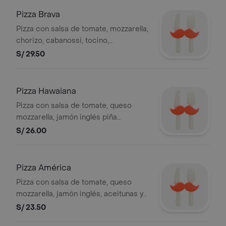
Pizza Brava
Pizza con salsa de tomate, mozzarella,
chorizo, cabanossi, tocino,
champiñones, carne molida,
S/ 29.50
aceitunas, pimiento, 4 slices
Pizza Hawaiana
Pizza con salsa de tomate, queso
mozzarella, jamón inglés piña
aceitunas y pimiento, 4 slices
S/ 26.00
Pizza América
Pizza con salsa de tomate, queso
mozzarella, jamón inglés, aceitunas y
pimiento, 4 slices
S/ 23.50