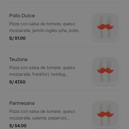
Pollo Dulce
Pizza con salsa de tomate, queso
mozzarella, jamón inglés piña, pollo,
aceitunas y pimiento, 8 slices.
S/ 51.00
Teutona
Pizza con salsa de tomate, queso
mozzarella, frankfurt, hotdog,
aceitunas y pimiento, 8 slices.
S/ 47.50
Parmesana
Pizza con salsa de tomate, queso
mozzarella, salame, peperoni,
parmesano, aceitunas y pimiento, 8
S/ 54.00