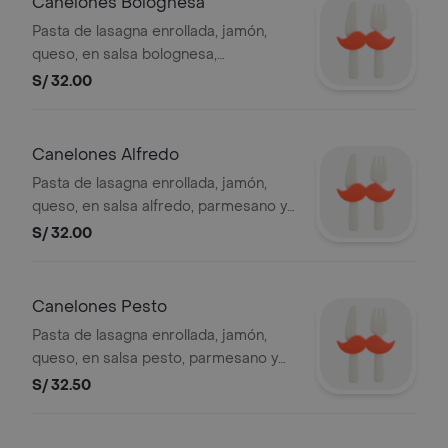
Canelones Bolognesa
Pasta de lasagna enrollada, jamón,
queso, en salsa bolognesa,
parmesano y orégano, 3 unidades de
S/ 32.00
pan al ajo.
Canelones Alfredo
Pasta de lasagna enrollada, jamón,
queso, en salsa alfredo, parmesano y
orégano, 3 unidades de pan al ajo.
S/ 32.00
Canelones Pesto
Pasta de lasagna enrollada, jamón,
queso, en salsa pesto, parmesano y
orégano, 3 unidades de pan al ajo.
S/ 32.50