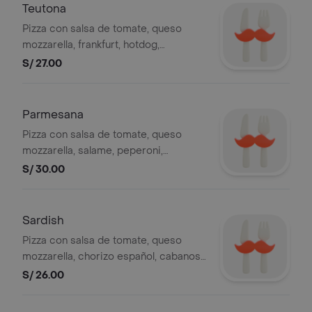
Teutona
Pizza con salsa de tomate, queso
mozzarella, frankfurt, hotdog,
aceitunas y pimiento, 4 slices.
S/ 27.00
Parmesana
Pizza con salsa de tomate, queso
mozzarella, salame, peperoni,
parmesano, aceitunas y pimiento, 4
S/ 30.00
slices.
Sardish
Pizza con salsa de tomate, queso
mozzarella, chorizo español, cabanosi,
aceitunas y pimiento, 4 slices.
S/ 26.00