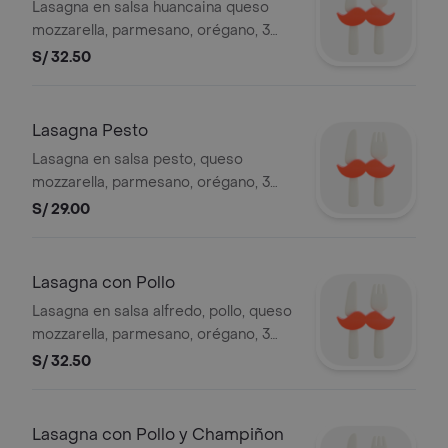
Lasagna en salsa huancaina queso
mozzarella, parmesano, orégano, 3
unidades de pan al ajo.
S/ 32.50
Lasagna Pesto
Lasagna en salsa pesto, queso
mozzarella, parmesano, orégano, 3
unidades de pan al ajo.
S/ 29.00
Lasagna con Pollo
Lasagna en salsa alfredo, pollo, queso
mozzarella, parmesano, orégano, 3
unidades de pan al ajo.
S/ 32.50
Lasagna con Pollo y Champiñon