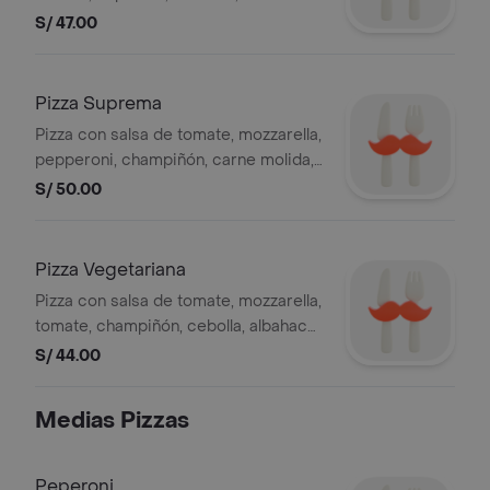
champiñón, cebolla, aceitunas,
S/ 47.00
pimiento, 8 slices
Pizza Suprema
Pizza con salsa de tomate, mozzarella,
pepperoni, champiñón, carne molida,
aceitunas, pimiento, 8 slices
S/ 50.00
Pizza Vegetariana
Pizza con salsa de tomate, mozzarella,
tomate, champiñón, cebolla, albahaca,
aceitunas, pimiento, 8 slices
S/ 44.00
Medias Pizzas
Peperoni