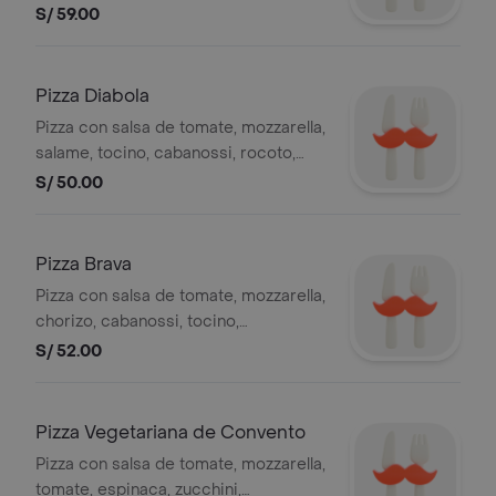
aceitunas y pimiento. 8 porciones.
S/ 59.00
Pizza Diabola
Pizza con salsa de tomate, mozzarella,
salame, tocino, cabanossi, rocoto,
aceitunas, pimiento, 8 slices
S/ 50.00
Pizza Brava
Pizza con salsa de tomate, mozzarella,
chorizo, cabanossi, tocino,
champiñones, carne molida,
S/ 52.00
aceitunas, pimiento, 8 slices
Pizza Vegetariana de Convento
Pizza con salsa de tomate, mozzarella,
tomate, espinaca, zucchini,