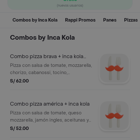
(nuevos usuarios)
Combos by Inca Kola
Rappi Promos
Panes
Pizzas
Combos by Inca Kola
Combo pizza brava + inca kola
sabor orig
Pizza con salsa de tomate, mozzarella,
chorizo, cabanossi, tocino,
champiñones, carne molida,
S/ 62.00
aceitunas, pimiento, 8 slices +
gaseosas inca kola sabor original 1.5 lt
Combo pizza américa + inca kola
Pizza con salsa de tomate, queso
mozzarella, jamón ingles, aceitunas y
pimiento, 8 slices. + gaseosas inca
S/ 52.00
kola sabor original 1.5 lt