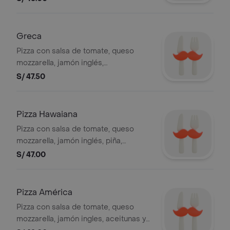
Greca
Pizza con salsa de tomate, queso
mozzarella, jamón inglés,
champiñones, aceitunas y pimiento, 8
S/ 47.50
slices.
Pizza Hawaiana
Pizza con salsa de tomate, queso
mozzarella, jamón inglés, piña,
aceitunas y pimiento. 8 porciones.
S/ 47.00
Pizza América
Pizza con salsa de tomate, queso
mozzarella, jamón ingles, aceitunas y