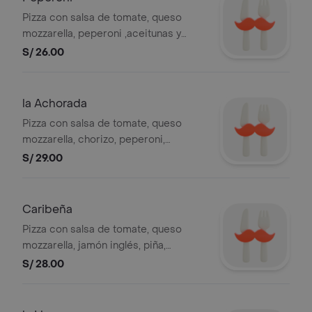
Pizza con salsa de tomate, queso
mozzarella, peperoni ,aceitunas y
pimiento, 4 slices.
S/ 26.00
la Achorada
Pizza con salsa de tomate, queso
mozzarella, chorizo, peperoni,
tocino,aceitunas y pimiento, 4 slices.
S/ 29.00
Caribeña
Pizza con salsa de tomate, queso
mozzarella, jamón inglés, piña,
durazno, aceitunas y pimiento, 4
S/ 28.00
slices.