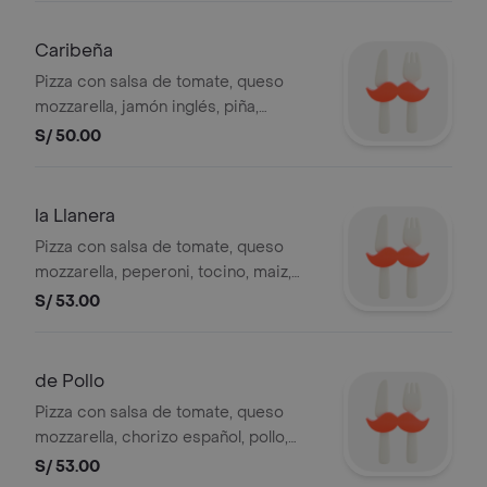
Caribeña
Pizza con salsa de tomate, queso
mozzarella, jamón inglés, piña,
durazno, aceitunas y pimiento, 8
S/ 50.00
slices.
la Llanera
Pizza con salsa de tomate, queso
mozzarella, peperoni, tocino, maiz,
jamon, aceitunas y pimiento, 8 slices.
S/ 53.00
de Pollo
Pizza con salsa de tomate, queso
mozzarella, chorizo español, pollo,
tocino, aceitunas y pimiento, 8 slices.
S/ 53.00