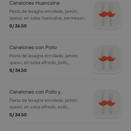
Canelones Huancaina
Pasta de lasagna enrollada, jamón,
queso, en salsa huancaina, parmesano
y orégano, 3 unidades de pan al ajo.
S/ 36.50
Canelones con Pollo
Pasta de lasagna enrollada, jamón,
queso, en salsa alfredo, pollo,
parmesano y orégano, 3 unidades de
S/ 34.50
pan al ajo.
Canelones con Pollo y
Champiñon
Pasta de lasagna enrollada, jamón,
queso, en salsa alfredo, pollo,
champiñon, parmesano y orégano, 3
S/ 34.50
unidades de pan al ajo.