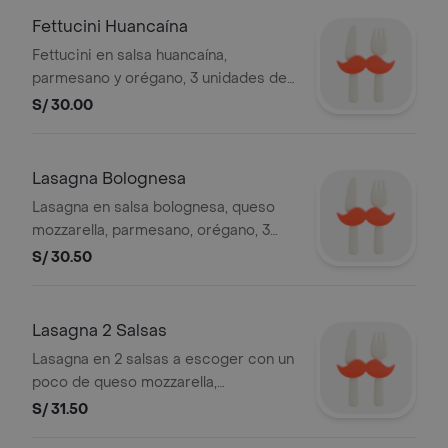
Fettucini Huancaína
Fettucini en salsa huancaína,
parmesano y orégano, 3 unidades de
pan al ajo.
S/ 30.00
Lasagna Bolognesa
Lasagna en salsa bolognesa, queso
mozzarella, parmesano, orégano, 3
unidades de pan al ajo.
S/ 30.50
Lasagna 2 Salsas
Lasagna en 2 salsas a escoger con un
poco de queso mozzarella,
parmesano y orégano, 3 unidades de
S/ 31.50
pan al ajo