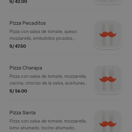
pimiento, 8 slices.
S/ 42.00
Pizza Pecaditos
Pizza con salsa de tomate, queso
mozzarella, embutidos picados,
aceitunas negras y verdes, pimiento
S/ 47.50
rojo, 8 porciones.
Pizza Charapa
Pizza con salsa de tomate, mozzarella,
cecina, chorizo de la selva, aceitunas,
pimiento, 8 slices
S/ 56.00
Pizza Santa
Pizza con salsa de tomate, mozzarella,
lomo ahumado, tocino ahumado,