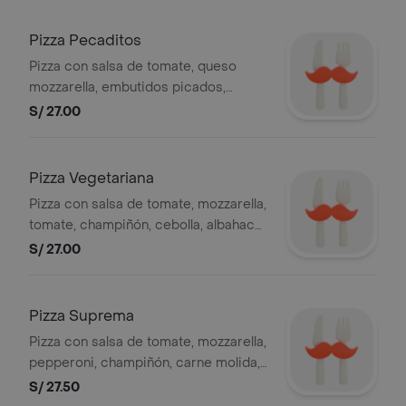
Pizza Pecaditos
Pizza con salsa de tomate, queso
mozzarella, embutidos picados,
aceitunas y pimiento. 4 porciones.
S/ 27.00
Pizza Vegetariana
Pizza con salsa de tomate, mozzarella,
tomate, champiñón, cebolla, albahaca,
aceitunas, pimiento, 4 slices
S/ 27.00
Pizza Suprema
Pizza con salsa de tomate, mozzarella,
pepperoni, champiñón, carne molida,
aceitunas, pimiento, 4 slices
S/ 27.50