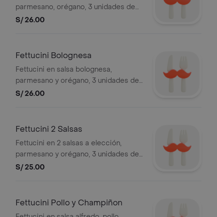
parmesano, orégano, 3 unidades de
pan al ajo.
S/ 26.00
Fettucini Bolognesa
Fettucini en salsa bolognesa,
parmesano y orégano, 3 unidades de
pan al ajo.
S/ 26.00
Fettucini 2 Salsas
Fettucini en 2 salsas a elección,
parmesano y orégano, 3 unidades de
pan al ajo.
S/ 25.00
Fettucini Pollo y Champiñon
Fettucini en salsa alfredo, pollo,