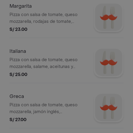
Margarita
Pizza con salsa de tomate, queso
mozzarella, rodajas de tomate,
aceitunas y pimiento, 4 slices.
S/ 23.00
Italiana
Pizza con salsa de tomate, queso
mozzarella, salame, aceitunas y
pimiento, 4 slices.
S/ 25.00
Greca
Pizza con salsa de tomate, queso
mozzarella, jamón inglés,
champiñones, aceitunas y pimiento, 4
S/ 27.00
slices.