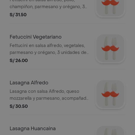
champiñon, parmesano y orégano, 3
unidades de pan al ajo.
S/ 31.50
Fetuccini Vegetariano
Fettucini en salsa alfredo, vegetales,
parmesano y orégano, 3 unidades de
pan al ajo.
S/ 26.00
Lasagna Alfredo
Lasagna con salsa Alfredo, queso
mozzarella y parmesano, acompañada
de 3 unidades de pan al ajo.
S/ 30.50
Lasagna Huancaina