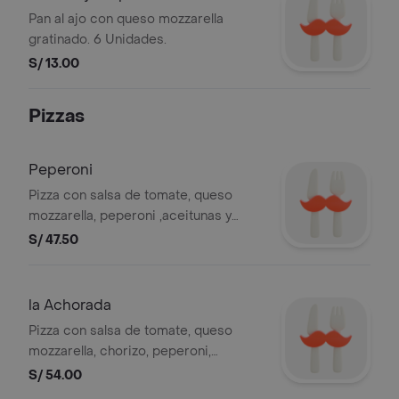
Pan al ajo con queso mozzarella
gratinado. 6 Unidades.
S/ 13.00
Pizzas
Peperoni
Pizza con salsa de tomate, queso
mozzarella, peperoni ,aceitunas y
pimiento, 8 slices.
S/ 47.50
la Achorada
Pizza con salsa de tomate, queso
mozzarella, chorizo, peperoni,
tocino,aceitunas y pimiento, 8 slices.
S/ 54.00