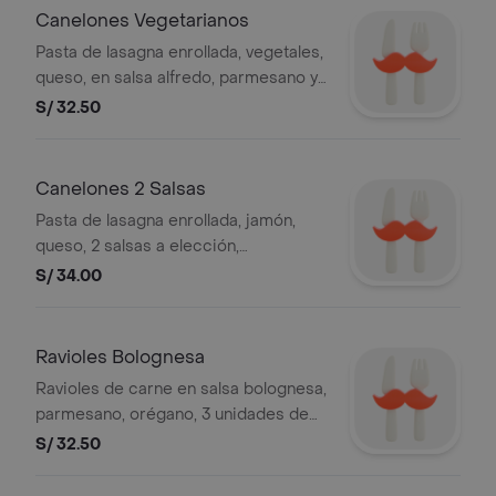
Canelones Vegetarianos
Pasta de lasagna enrollada, vegetales,
queso, en salsa alfredo, parmesano y
orégano, 3 unidades de pan al ajo.
S/ 32.50
Canelones 2 Salsas
Pasta de lasagna enrollada, jamón,
queso, 2 salsas a elección,
parmesano y orégano, 3 unidades de
S/ 34.00
pan al ajo.
Ravioles Bolognesa
Ravioles de carne en salsa bolognesa,
parmesano, orégano, 3 unidades de
pan al ajo.
S/ 32.50