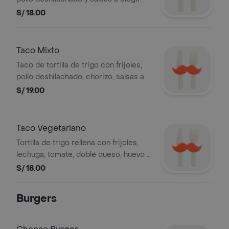
S/ 18.00
Taco Mixto
Taco de tortilla de trigo con frijoles,
pollo deshilachado, chorizo, salsas a
elección
S/ 19.00
Taco Vegetariano
Tortilla de trigo rellena con frijoles,
lechuga, tomate, doble queso, huevo y
salsas a elegir.
S/ 18.00
Burgers