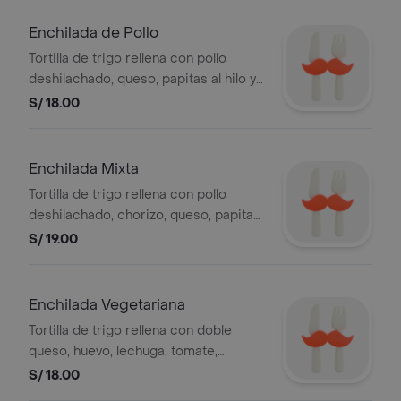
Enchilada de Pollo
Tortilla de trigo rellena con pollo
deshilachado, queso, papitas al hilo y
salsas a elegir.
S/ 18.00
Enchilada Mixta
Tortilla de trigo rellena con pollo
deshilachado, chorizo, queso, papitas
al hilo y salsas a elegir.
S/ 19.00
Enchilada Vegetariana
Tortilla de trigo rellena con doble
queso, huevo, lechuga, tomate,
papitas al hilo y salsas a elegir.
S/ 18.00