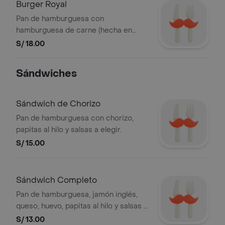
Burger Royal
Pan de hamburguesa con
hamburguesa de carne (hecha en
casa), queso, huevo, lechuga , tomate,
S/ 18.00
papitas al hilo y salsas a elegir.
Sándwiches
Sándwich de Chorizo
Pan de hamburguesa con chorizo,
papitas al hilo y salsas a elegir.
S/ 15.00
Sándwich Completo
Pan de hamburguesa, jamón inglés,
queso, huevo, papitas al hilo y salsas a
elegir.
S/ 13.00