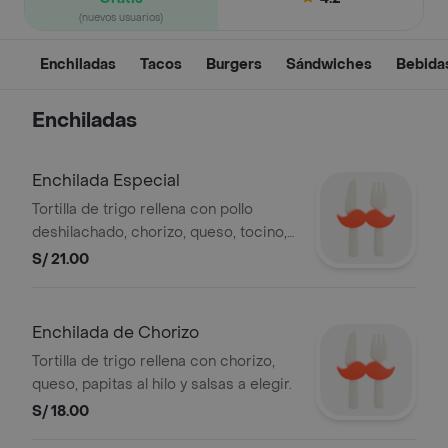
(nuevos usuarios)
Enchiladas
Tacos
Burgers
Sándwiches
Bebida
Enchiladas
Enchilada Especial
Tortilla de trigo rellena con pollo
deshilachado, chorizo, queso, tocino,
papitas al hilo y salsas a elegir.
S/ 21.00
Enchilada de Chorizo
Tortilla de trigo rellena con chorizo,
queso, papitas al hilo y salsas a elegir.
S/ 18.00