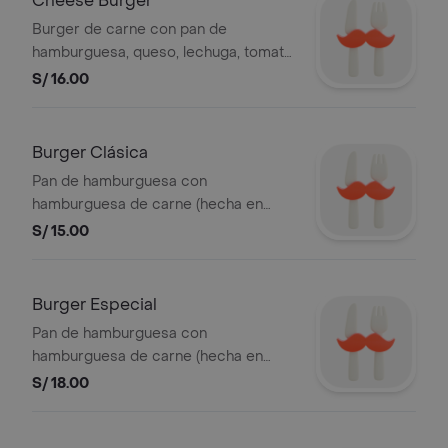
Cheese Burger
Burger de carne con pan de
hamburguesa, queso, lechuga, tomate,
papitas al hilo, salsas a elección
S/ 16.00
Burger Clásica
Pan de hamburguesa con
hamburguesa de carne (hecha en
casa), lechuga , tomate, papitas al hilo
S/ 15.00
y salsas a elegir.
Burger Especial
Pan de hamburguesa con
hamburguesa de carne (hecha en
casa), queso, tocino, lechuga , tomate,
S/ 18.00
papitas al hilo y salsas a elegir.