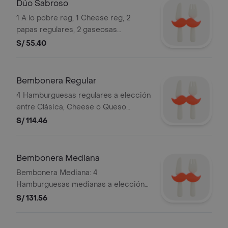
Dúo Sabroso
1 A lo pobre reg, 1 Cheese reg, 2
papas regulares, 2 gaseosas
personales. Foto referecial
S/ 55.40
Bembonera Regular
4 Hamburguesas regulares a elección
entre Clásica, Cheese o Queso
Tocino (máximo 2 unidades por tipo),
S/ 114.46
4 papas regulares, nuggets x6, 1 ají de
3 oz y 1 tártara golf de 3 oz.
Bembonera Mediana
Bembonera Mediana: 4
Hamburguesas medianas a elección
entre Clásica, Cheese o Queso
S/ 131.56
Tocino (máximo 2 unidades por tipo),
4 papas medianas, 2 nuggets x4, 1 ají