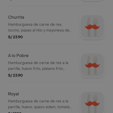
BEMBOS S.A.C RUC 20101087647.
Churrita
Hamburguesa de carne de res,
tocino, papas al hilo y mayonesa de
chimichurri. Foto referencial.
S/ 23.90
BEMBOS S.A.C RUC 20101087647
A lo Pobre
Hamburguesa de carne de res a la
parrilla, huevo frito, platano frito,
cebolla blanca, tomate y mayonesa.
S/ 23.90
Foto referencial. BEMBOS S.A.C RUC
20101087647
Royal
Hamburguesa de carne de res a la
parrilla, huevo, queso edam, tomate,
lechuga y mayonesa. Foo referencial.