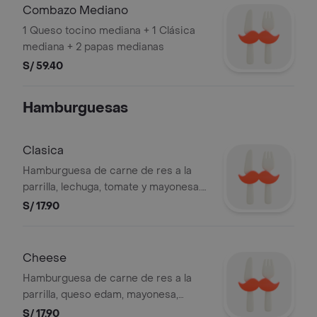
de 3 oz y 1 tártara golf de 3 oz.
Combazo Mediano
1 Queso tocino mediana + 1 Clásica
mediana + 2 papas medianas
S/ 59.40
Hamburguesas
Clasica
Hamburguesa de carne de res a la
parrilla, lechuga, tomate y mayonesa.
Foto referencial. BEMBOS S.A.C RUC
S/ 17.90
20101087647
Cheese
Hamburguesa de carne de res a la
parrilla, queso edam, mayonesa,
tomate y lechuga. Foto referencial.
S/ 17.90