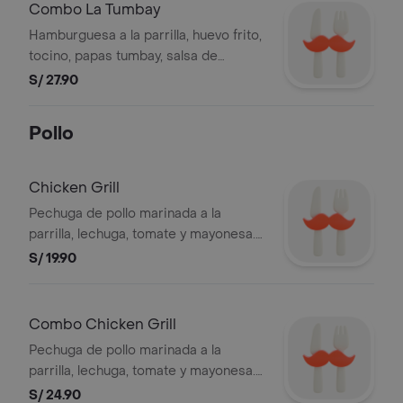
Combo La Tumbay
Hamburguesa a la parrilla, huevo frito,
tocino, papas tumbay, salsa de
chimichurri y lechuga; papa mediana y
S/ 27.90
gaseosa 500ml. Foto referencial.
Pollo
Chicken Grill
Pechuga de pollo marinada a la
parrilla, lechuga, tomate y mayonesa.
BEMBOS S.A.C RUC 20101087647
S/ 19.90
Combo Chicken Grill
Pechuga de pollo marinada a la
parrilla, lechuga, tomate y mayonesa.
Puedes elegir entre mediana o
S/ 24.90