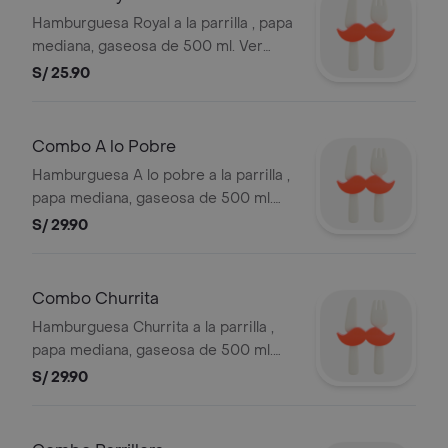
Hamburguesa Royal a la parrilla , papa
mediana, gaseosa de 500 ml. Ver
composicion de productos en la
S/ 25.90
sección de hamburguesas. Puedes
elegir entre mediana o grande. Foto
referencial . BEMBOS S.A.C RUC
Combo A lo Pobre
20101087647
Hamburguesa A lo pobre a la parrilla ,
papa mediana, gaseosa de 500 ml.
Ver composicion de productos en la
S/ 29.90
sección de hamburguesas. Puedes
elegir entre mediana o grande. Foto
referencial. BEMBOS S.A.C RUC
Combo Churrita
20101087647
Hamburguesa Churrita a la parrilla ,
papa mediana, gaseosa de 500 ml.
Ver composicion de productos en la
S/ 29.90
sección de hamburguesas. Puedes
elegir entre mediana o grande. Foto
referencial. BEMBOS S.A.C RUC