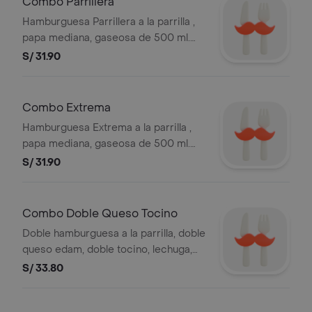
Combo Parrillera
20101087647
Hamburguesa Parrillera a la parrilla ,
papa mediana, gaseosa de 500 ml.
Ver composicion de productos en la
S/ 31.90
sección de hamburguesas. Puedes
elegir entre mediana o grande. Foto
referencial. BEMBOS S.A.C RUC
Combo Extrema
20101087647
Hamburguesa Extrema a la parrilla ,
papa mediana, gaseosa de 500 ml.
Ver composicion de productos en la
S/ 31.90
sección de hamburguesas. Puedes
elegir entre mediana o grande. Foto
referencial . BEMBOS S.A.C RUC
Combo Doble Queso Tocino
20101087647
Doble hamburguesa a la parrilla, doble
queso edam, doble tocino, lechuga,
tomate, mayonesa, papa mediana y
S/ 33.80
gaseosa de 500ml. Foto referencial.