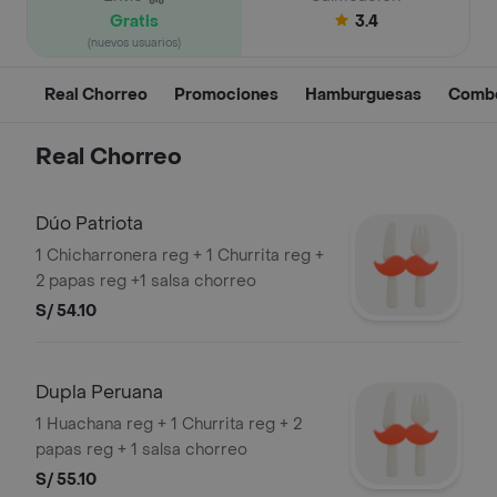
Gratis
3.4
(nuevos usuarios)
Real Chorreo
Promociones
Hamburguesas
Comb
Real Chorreo
Dúo Patriota
1 Chicharronera reg + 1 Churrita reg +
2 papas reg +1 salsa chorreo
S/ 54.10
Dupla Peruana
1 Huachana reg + 1 Churrita reg + 2
papas reg + 1 salsa chorreo
S/ 55.10