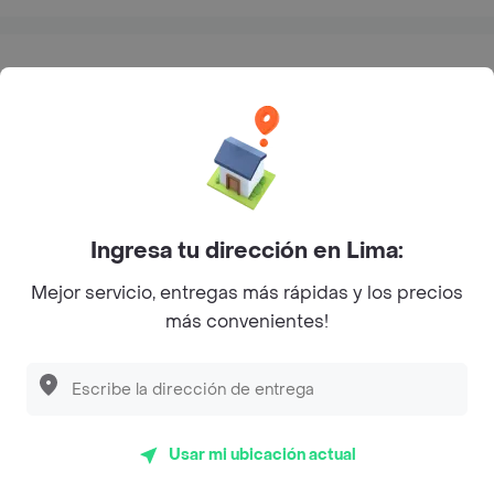
Calificaciones y opiniones Bembos
5
3.4
4
3
2
(188)
1
Ingresa tu dirección en Lima:
Mejor servicio, entregas más rápidas y los precios
más convenientes!
Preguntas frecuentes
¿Bembos hace delivery?
¿Cuál es la dirección de Bembos?
Usar mi ubicación actual