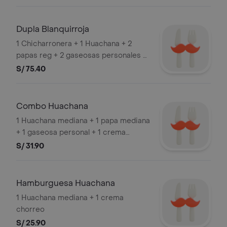
Dupla Blanquirroja
1 Chicharronera + 1 Huachana + 2
papas reg + 2 gaseosas personales +
2 salsas chorreo.
S/ 75.40
Combo Huachana
1 Huachana mediana + 1 papa mediana
+ 1 gaseosa personal + 1 crema
chorreo
S/ 31.90
Hamburguesa Huachana
1 Huachana mediana + 1 crema
chorreo
S/ 25.90