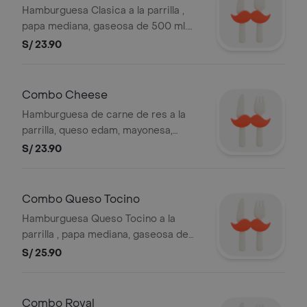
Hamburguesa Clasica a la parrilla ,
papa mediana, gaseosa de 500 ml.
Ver composicion de productos en la
S/ 23.90
sección de hamburguesas. Puedes
elegir entre mediana o grande. Foto
referencial. * Papas peruanas solo en
Combo Cheese
provincia. BEMBOS S.A.C RUC
Hamburguesa de carne de res a la
20101087647
parrilla, queso edam, mayonesa,
tomate y lechuga, papa mediana y
S/ 23.90
gaseosa personal. Foto referencial.
BEMBOS S.A.C RUC 20101087647.
Combo Queso Tocino
Hamburguesa Queso Tocino a la
parrilla , papa mediana, gaseosa de
500 ml. Ver composicion de
S/ 25.90
productos en la sección de
hamburguesas. Puedes elegir entre
mediana o grande. Foto referencial.
Combo Royal