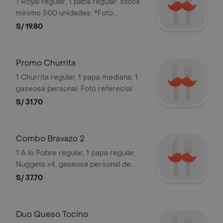
1 Royal regular, 1 papa regular. Stock
mínimo 500 unidades. *Foto
referencial*. Bembos s.a.c ruc
S/ 19.80
20101087647
Promo Churrita
1 Churrita regular, 1 papa mediana, 1
gaseosa personal. Foto referecial
S/ 31.70
Combo Bravazo 2
1 A lo Pobre regular, 1 papa regular,
Nuggets x4, gaseosa personal de
500ml. Stock mínimo 500 unidades.
S/ 37.70
*Foto referencial*. Bembos s.a.c ruc
20101087647
Duo Queso Tocino