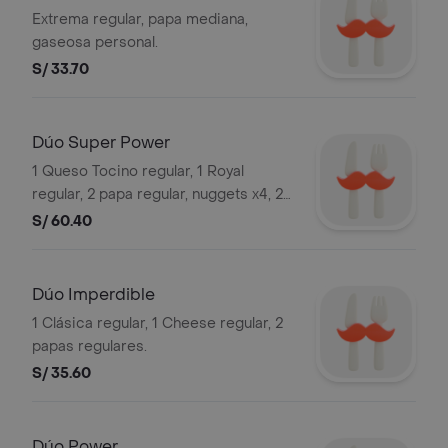
Extrema regular, papa mediana,
gaseosa personal.
S/ 33.70
Dúo Super Power
1 Queso Tocino regular, 1 Royal
regular, 2 papa regular, nuggets x4, 2
gaseosa personal. Foto referencial
S/ 60.40
Dúo Imperdible
1 Clásica regular, 1 Cheese regular, 2
papas regulares.
S/ 35.60
Dúo Power