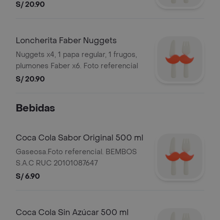
referencial
S/ 20.90
Loncherita Faber Nuggets
Nuggets x4, 1 papa regular, 1 frugos,
plumones Faber x6. Foto referencial
S/ 20.90
Bebidas
Coca Cola Sabor Original 500 ml
Gaseosa.Foto referencial. BEMBOS
S.A.C RUC 20101087647
S/ 6.90
Coca Cola Sin Azúcar 500 ml