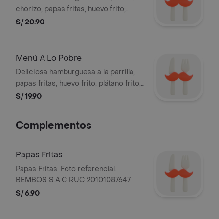
S.A
chorizo, papas fritas, huevo frito,
arroz, lechuga orgánica, tomate,
S/ 20.90
zanahoria y salsa vinagreta. álido del
29.01.2024 al 31.12.2024. Válido de
lunes a viernes. Stock mínimo
Menú A Lo Pobre
disponible 500 unidades. Foto
Deliciosa hamburguesa a la parrilla,
referencial. B
papas fritas, huevo frito, plátano frito,
arroz, lechuga orgánica, tomate,
S/ 19.90
zanahoria y salsa vinagreta. Válido del
29.01.2024 al 31.12.2024. Válido de
Complementos
lunes a viernes. Stock mínimo
disponible 500 unidades. Foto
referen
Papas Fritas
Papas Fritas. Foto referencial.
BEMBOS S.A.C RUC 20101087647
S/ 6.90