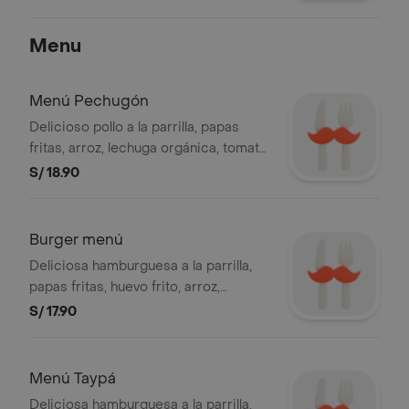
grande. BEMBOS S.A.C RUC
20101087647
Menu
Menú Pechugón
Delicioso pollo a la parrilla, papas
fritas, arroz, lechuga orgánica, tomate,
zanahoria y salsa vinagreta.Válido del
S/ 18.90
29.01.2024 al 31.12.2024. Válido de
lunes a viernes. Stock mínimo
disponible 500 unidades. Foto
Burger menú
referencial. BEMBOS S.A.C RUC
Deliciosa hamburguesa a la parrilla,
20101087647.
papas fritas, huevo frito, arroz,
lechuga orgánica, tomate, zanahoria y
S/ 17.90
salsa vinagreta. álido del 29.01.2024 al
31.12.2024. Válido de lunes a viernes.
Stock mínimo disponible 500
Menú Taypá
unidades. Foto referencial. BEMBOS
Deliciosa hamburguesa a la parrilla,