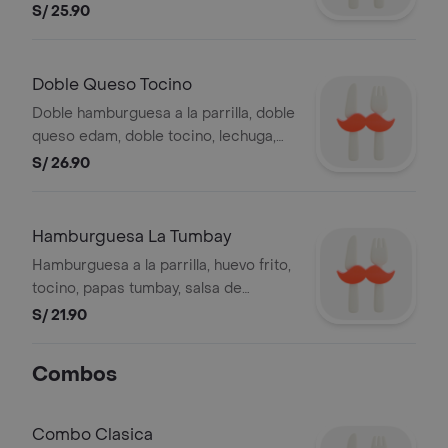
tomate, lechuga y mayonesa. Foto
S/ 25.90
referencial. BEMBOS S.A.C RUC
20101087647
Doble Queso Tocino
Doble hamburguesa a la parrilla, doble
queso edam, doble tocino, lechuga,
tomate y mayonesa. Foto referencial.
S/ 26.90
Hamburguesa La Tumbay
Hamburguesa a la parrilla, huevo frito,
tocino, papas tumbay, salsa de
chimichurri y lechuga. Foto
S/ 21.90
referencial.
Combos
Combo Clasica