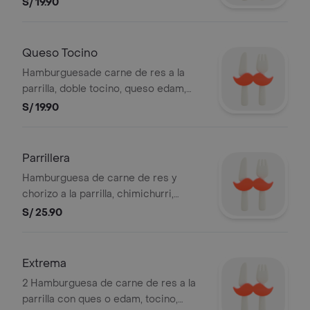
S/ 19.90
BEMBOS S.A.C RUC 20101087647
Queso Tocino
Hamburguesade carne de res a la
parrilla, doble tocino, queso edam,
tomate, lechuga y mayonesa. Foto
S/ 19.90
referencial. BEMBOS S.A.C RUC
20101087647
Parrillera
Hamburguesa de carne de res y
chorizo a la parrilla, chimichurri,
tomate, mayonesa y mostaza. Foto
S/ 25.90
referencial. BEMBOS S.A.C RUC
20101087647
Extrema
2 Hamburguesa de carne de res a la
parrilla con ques o edam, tocino,