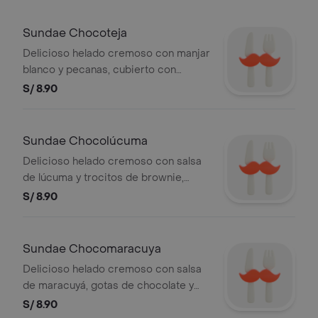
Sundae Chocoteja
Delicioso helado cremoso con manjar
blanco y pecanas, cubierto con
chocolate crocante
S/ 8.90
Sundae Chocolúcuma
Delicioso helado cremoso con salsa
de lúcuma y trocitos de brownie,
cubierto con chocolate crocante
S/ 8.90
Sundae Chocomaracuya
Delicioso helado cremoso con salsa
de maracuyá, gotas de chocolate y
cobertura de chocolate crocante.
S/ 8.90