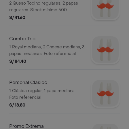
2 Queso Tocino regulares, 2 papas
regulares. Stock mínimo 500
unidades. *Foto referencial*. Bembos
S/ 41.60
s.a.c ruc 20101087647
Combo Trio
1 Royal mediana, 2 Cheese mediana, 3
papas medianas. Foto referencial.
S/ 84.40
Personal Clasico
1 Clásica regular, 1 papa mediana.
Foto referencial
S/ 18.80
Promo Extrema