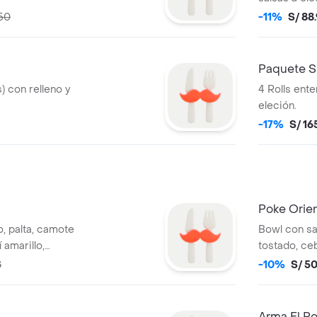
.50
-11%
S/ 88
Paquete S
) con relleno y
4 Rolls ente
eleción.
-17%
S/ 16
Poke Orien
, palta, camote
Bowl con sal
 amarillo,
tostado, ceb
ebolla china, salsa
dulce, salsa
8
-10%
S/ 50
cción: lechuga
lechuga rom
Arma El P