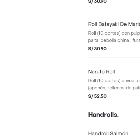
con queso parmesano
S/ 30.90
Roll Batayaki De Mar
Roll (10 cortes) con pul
palta, cebolla china , fura
S/ 30.90
Naruto Roll
Roll (10 cortes) envuelt
japonés, rellenos de palt
atún, salmón y salsa a e
S/ 52.50
Handrolls.
Handroll Salmón