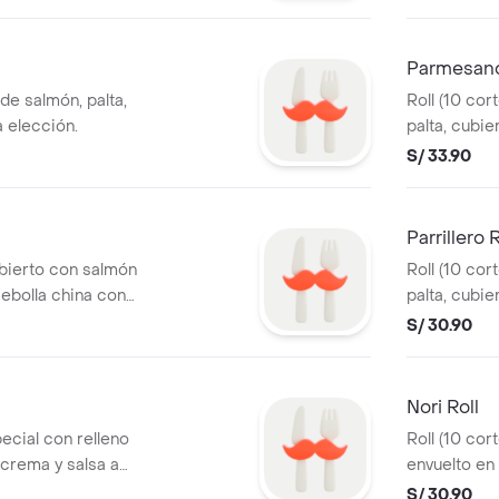
Parmesano
 de salmón, palta,
Roll (10 cor
a elección.
palta, cubie
parmesan, g
S/ 33.90
elección.
Parrillero R
cubierto con salmón
Roll (10 cor
 cebolla china con
palta, cubi
n.
en salsa par
S/ 30.90
Nori Roll
pecial con relleno
Roll (10 cor
 crema y salsa a
envuelto en 
elección.
S/ 30.90