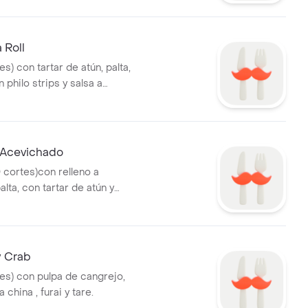
 Roll
es) con tartar de atún, palta,
 philo strips y salsa a
i Acevichado
10 cortes)con relleno a
alta, con tartar de atún y
 coronado con camote strip
icy Crab
tes) con pulpa de cangrejo,
a china , furai y tare.