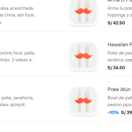
salsa acevichada,
Arma tu poke
la china, ebi furai,
toppings y s
lpi y base a
0
S/ 42.50
a o shari.
Hawaiian 
tino furai, palta,
Poke de pes
trips. 2 salsas a
asiática, p
crocante y c
S/ 36.50
de 2 oz c/u.
Poke Atún
palta, zanahoria,
Bowl de palt
law, ajonjolí
pepino japo
ashi y base a
togarashi, a
-10%
S/ 39
a o shari.
base a elec