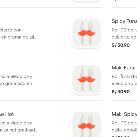
Spicy Tuna
ubierto con
Roll (10 cort
en crema de ají
cubierto con
lsa a elección.
elección.
S/ 30.90
Maki Fura
eno a elección y
Roll furai (
po gratinado en
elección y p
chalaquita,
S/ 30.90
no Hot
Maki Sp
eno a elección y
Roll (10 cor
alsa hot gratinado
palta, ceboll