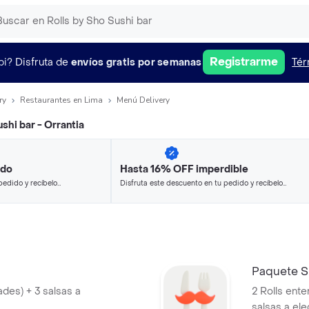
Registrarme
pi?
Disfruta de
envíos gratis por semanas
Tér
ry
Restaurantes en Lima
Menú Delivery
shi bar - Orrantia
ido
Hasta 16% OFF imperdible
pedido y recíbelo
Disfruta este descuento en tu pedido y recíbelo
en minutos.
Paquete S
ades) + 3 salsas a
2 Rolls ente
salsas a ele