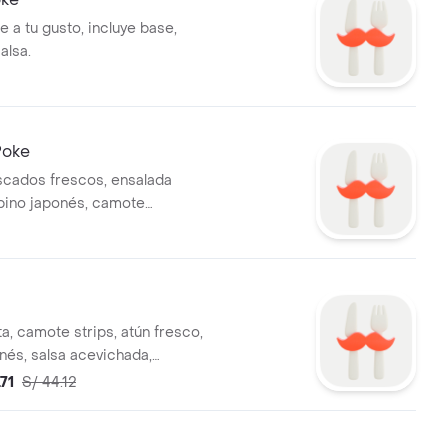
 a tu gusto, incluye base,
alsa.
Poke
cados frescos, ensalada
epino japonés, camote
rispy nori. 2 salsas a elección
a, camote strips, atún fresco,
nés, salsa acevichada,
jonjolí tostada, cebolla china y
.71
S/ 44.12
ción: lechuga romana o shari.