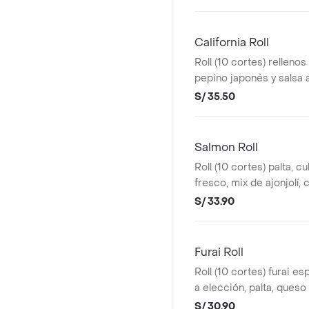
elección.
California Roll
Roll (10 cortes) rellenos
pepino japonés y salsa 
S/ 35.50
Salmon Roll
Roll (10 cortes) palta, 
fresco, mix de ajonjolí,
relleno y salsa a elecció
S/ 33.90
Furai Roll
Roll (10 cortes) furai es
a elección, palta, queso
elección.
S/ 30.90