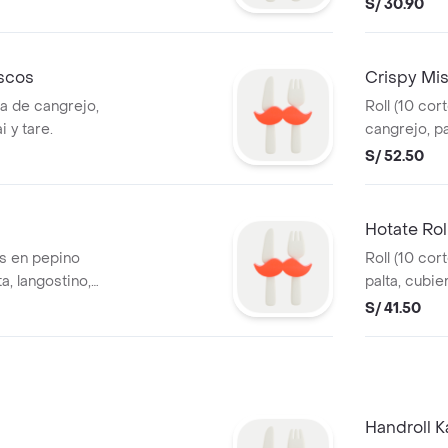
S/ 30.90
iscos
Crispy Mis
pa de cangrejo,
Roll (10 cor
i y tare.
cangrejo, pa
papel de arr
S/ 52.50
Hotate Rol
os en pepino
Roll (10 cor
a, langostino,
palta, cubi
lección.
trufadas, go
S/ 41.50
elección.
Handroll 