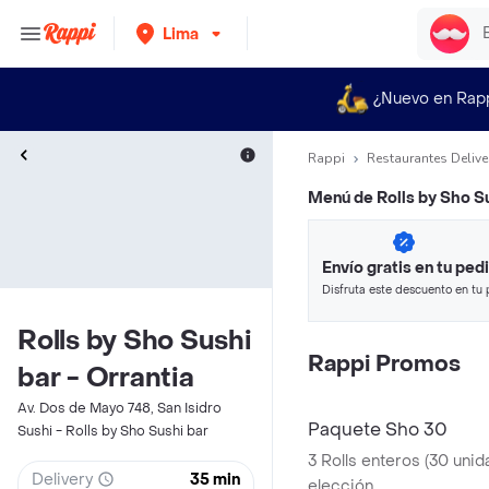
Lima
¿Nuevo en Rap
Rappi
Restaurantes Delive
Menú de
Rolls by Sho Su
Envío gratis en tu ped
Disfruta este descuento en tu 
en minutos.
Rolls by Sho Sushi
Rappi Promos
bar - Orrantia
Av. Dos de Mayo 748, San Isidro
Paquete Sho 30
Sushi - Rolls by Sho Sushi bar
3 Rolls enteros (30 unid
Delivery
35 min
elección.