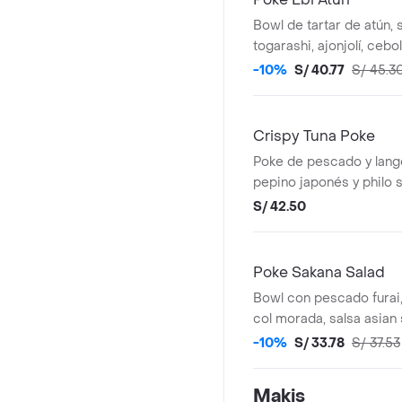
Bowl de tartar de atún, 
togarashi, ajonjolí, cebol
kiuri, palta, canchita chu
-10%
S/ 40.77
S/ 45.3
elección: lechuga roman
Crispy Tuna Poke
Poke de pescado y langos
pepino japonés y philo s
elección de 2 oz c/u.
S/ 42.50
Poke Sakana Salad
Bowl con pescado furai, 
col morada, salsa asian s
tostado, alga nori, togar
-10%
S/ 33.78
S/ 37.53
elección: lechuga roman
Makis