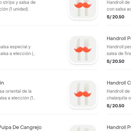
o strips y salsa de
Handroll de
ión (1 unidad).
con salsa ac
elección (1 
S/ 20.50
Handroll P
salsa especial y
Handroll pe
lsa a elección (1
salsa de fin
unidad).
S/ 20.50
in
Handroll 
sa oriental de la
Handroll de
alsa a elección (1
chalaquita o
unidad).
S/ 20.50
Pulpa De Cangrejo
Handroll P