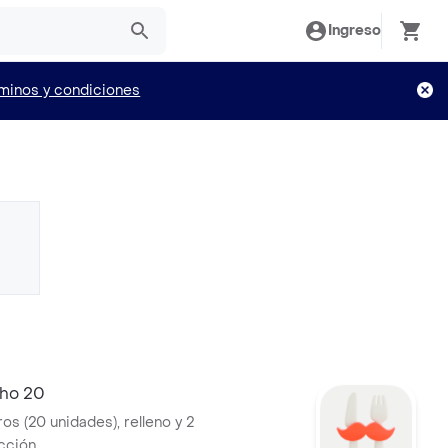
Ingreso
minos y condiciones
ho 20
ros (20 unidades), relleno y 2
cción.