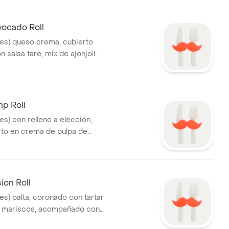
ocado Roll
rtes) queso crema, cubierto
n salsa tare, mix de ajonjolí
y salsa a elección.
mp Roll
tes) con relleno a elección,
erto en crema de pulpa de
ambeada, finos cortes de
a y salsa a elección.
ion Roll
tes) palta, coronado con tartar
y mariscos, acompañado con
eno a elección.