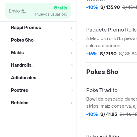
-10%
S/ 135.90
S/ 151
Gratis
Envío
(nuevos usuarios)
Rappi Promos
Paquete Promo Rolls
3 Medios rolls (15 piezas
Pokes Sho
salsa a elección.
Makis
-16%
S/ 71.90
S/ 85.84
Handrolls.
Pokes Sho
Adicionales
Poke Tiradito
Postres
Bowl de pescado blanco
Bebidas
strips, maíz conserva, ají
togarashi, maíz chulpi, c
-10%
S/ 41.83
S/ 46.4
chalaquita y base a ele
romana o shari.
Poke Ebi Atún