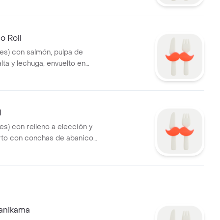
o Roll
tes) con salmón, pulpa de
lta y lechuga, envuelto en
oz, relleno y salsa a elección.
l
tes) con relleno a elección y
erto con conchas de abanico
tas de limón y salsa a
Kanikama