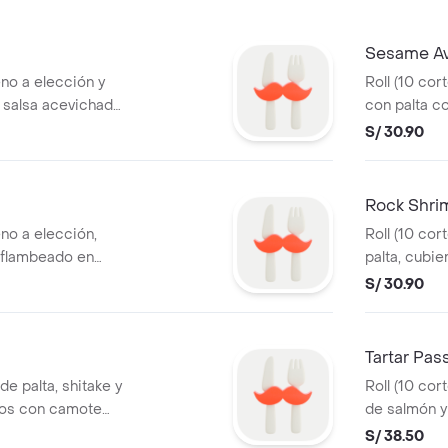
Sesame Av
eno a elección y
Roll (10 co
, salsa acevichada,
con palta co
s de camote
con relleno 
S/ 30.90
Rock Shri
eno a elección,
Roll (10 cor
n flambeado en
palta, cubi
jonjolí, chalaca
cangrejo fl
S/ 30.90
y salsa a elección.
cebolla chin
Tartar Pass
 de palta, shitake y
Roll (10 cor
tos con camote
de salmón 
ada y salsa a
salsa y rell
S/ 38.50