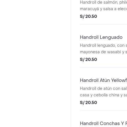
Handroll de salmón, phil
maracuyá y salsa a elecc
S/ 20.50
Handroll Lenguado
Handroll lenguado, con 
mayonesa de wasabi y sa
unidad).
S/ 20.50
Handroll Atún Yellowf
Handroll de atún con sal
casa y cebolla china y s
unidad).
S/ 20.50
Handroll Conchas Y 