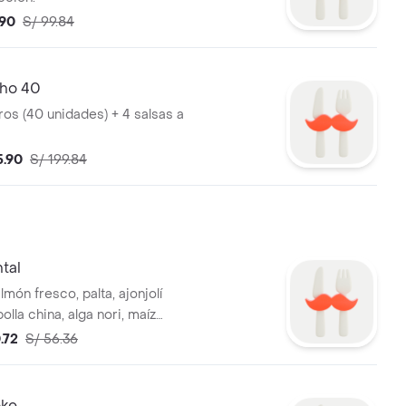
.90
S/ 99.84
ho 40
ros (40 unidades) + 4 salsas a
5.90
S/ 199.84
tal
món fresco, palta, ajonjolí
olla china, alga nori, maíz
 oriental y base a elección:
.72
S/ 56.36
ana o shari.
oke