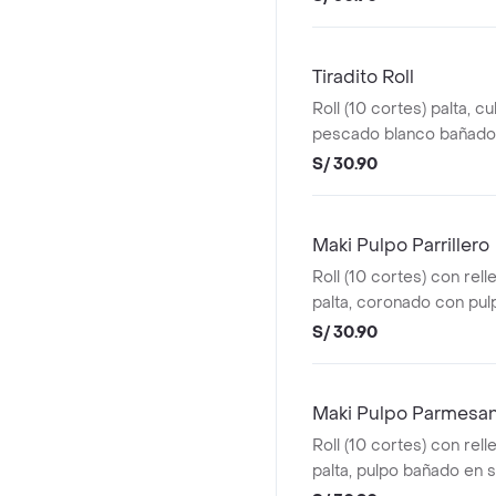
Tiradito Roll
Roll (10 cortes) palta, c
pescado blanco bañado 
amarillo con relleno y sa
S/ 30.90
Maki Pulpo Parrillero
Roll (10 cortes) con rell
palta, coronado con pul
salsa de chimichurri
S/ 30.90
Maki Pulpo Parmesa
Roll (10 cortes) con rell
palta, pulpo bañado en s