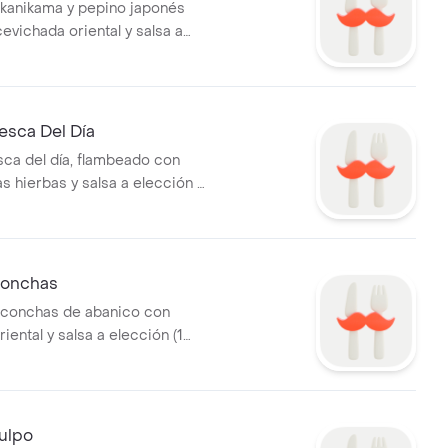
 kanikama y pepino japonés
evichada oriental y salsa a
unidad).
esca Del Día
sca del día, flambeado con
as hierbas y salsa a elección (1
Conchas
 conchas de abanico con
riental y salsa a elección (1
ulpo