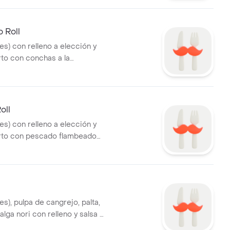
 Roll
tes) con relleno a elección y
rto con conchas a la
otas de limón y salsa a
oll
tes) con relleno a elección y
erto con pescado flambeado
rillera y salsa a elección.
tes), pulpa de cangrejo, palta,
alga nori con relleno y salsa a