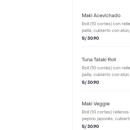
Maki Acevichado
Roll (10 cortes) con rell
palta, cubierto con atún
chalaca especial e hilo
S/ 30.90
crocante.
Tuna Tataki Roll
Roll (10 cortes) con rell
palta, cubierto con atú
salsa de ostión, mix de a
S/ 30.90
especial, cebolla china 
Maki Veggie
Roll (10 cortes) rellenos
pepino japonés, cubier
crocante, salsa acevich
S/ 30.90