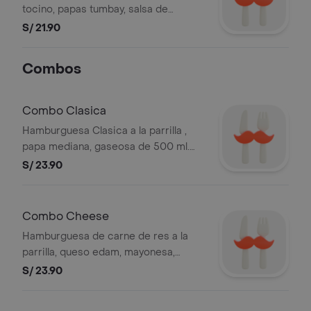
tocino, papas tumbay, salsa de
chimichurri y lechuga. Foto
S/ 21.90
referencial.
Combos
Combo Clasica
Hamburguesa Clasica a la parrilla ,
papa mediana, gaseosa de 500 ml.
Ver composicion de productos en la
S/ 23.90
sección de hamburguesas. Puedes
elegir entre mediana o grande. Foto
referencial. * Papas peruanas solo en
Combo Cheese
provincia. BEMBOS S.A.C RUC
Hamburguesa de carne de res a la
20101087647
parrilla, queso edam, mayonesa,
tomate y lechuga, papa mediana y
S/ 23.90
gaseosa personal. Foto referencial.
BEMBOS S.A.C RUC 20101087647.