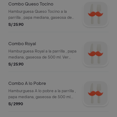
Combo Queso Tocino
Hamburguesa Queso Tocino a la
parrilla , papa mediana, gaseosa de
500 ml. Ver composicion de
S/ 25.90
productos en la sección de
hamburguesas. Puedes elegir entre
mediana o grande. Foto referencial.
Combo Royal
Hamburguesa Royal a la parrilla , papa
mediana, gaseosa de 500 ml. Ver
composicion de productos en la
S/ 25.90
sección de hamburguesas. Puedes
elegir entre mediana o grande. Foto
referencial . BEMBOS S.A.C RUC
Combo A lo Pobre
20101087647
Hamburguesa A lo pobre a la parrilla ,
papa mediana, gaseosa de 500 ml.
Ver composicion de productos en la
S/ 29.90
sección de hamburguesas. Puedes
elegir entre mediana o grande. Foto