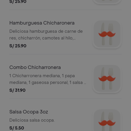
S/ 25.90
Hamburguesa Chicharonera
Deliciosa hamburguesa de carne de
res, chicharrón, camotes al hilo,
cebolla morada y salsa de rocoto.
S/ 25.90
Foto referencial
Combo Chicharronera
1 Chicharronera mediana, 1 papa
mediana, 1 gaseosa personal, 1 salsa a
elección.
S/ 31.90
Salsa Ocopa 3oz
Deliciosa salsa ocopa.
S/ 5.50