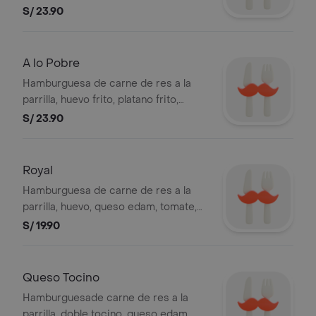
chimichurri. Foto referencial.
S/ 23.90
BEMBOS S.A.C RUC 20101087647
A lo Pobre
Hamburguesa de carne de res a la
parrilla, huevo frito, platano frito,
cebolla blanca, tomate y mayonesa.
S/ 23.90
Foto referencial. BEMBOS S.A.C RUC
20101087647
Royal
Hamburguesa de carne de res a la
parrilla, huevo, queso edam, tomate,
lechuga y mayonesa. Foo referencial.
S/ 19.90
BEMBOS S.A.C RUC 20101087647
Queso Tocino
Hamburguesade carne de res a la
parrilla, doble tocino, queso edam,