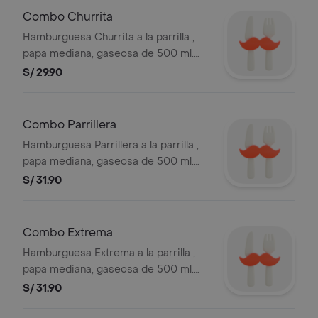
referencial. BEMBOS S.A.C RUC
Combo Churrita
20101087647
Hamburguesa Churrita a la parrilla ,
papa mediana, gaseosa de 500 ml.
Ver composicion de productos en la
S/ 29.90
sección de hamburguesas. Puedes
elegir entre mediana o grande. Foto
referencial. BEMBOS S.A.C RUC
Combo Parrillera
20101087647
Hamburguesa Parrillera a la parrilla ,
papa mediana, gaseosa de 500 ml.
Ver composicion de productos en la
S/ 31.90
sección de hamburguesas. Puedes
elegir entre mediana o grande. Foto
referencial. BEMBOS S.A.C RUC
Combo Extrema
20101087647
Hamburguesa Extrema a la parrilla ,
papa mediana, gaseosa de 500 ml.
Ver composicion de productos en la
S/ 31.90
sección de hamburguesas. Puedes