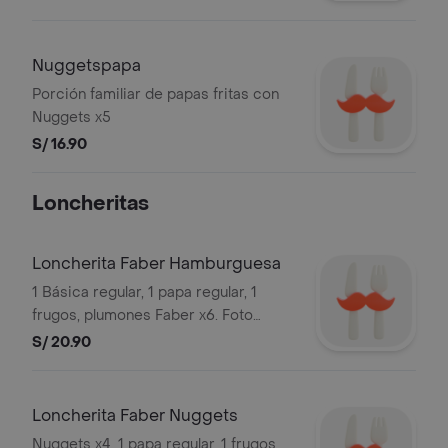
Nuggetspapa
Porción familiar de papas fritas con
Nuggets x5
S/ 16.90
Loncheritas
Loncherita Faber Hamburguesa
1 Básica regular, 1 papa regular, 1
frugos, plumones Faber x6. Foto
referencial
S/ 20.90
Loncherita Faber Nuggets
Nuggets x4, 1 papa regular, 1 frugos,