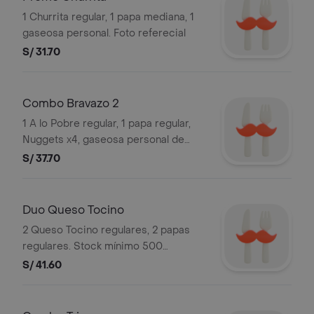
1 Churrita regular, 1 papa mediana, 1
gaseosa personal. Foto referecial
S/ 31.70
Combo Bravazo 2
1 A lo Pobre regular, 1 papa regular,
Nuggets x4, gaseosa personal de
500ml. Stock mínimo 500 unidades.
S/ 37.70
*Foto referencial*. Bembos s.a.c ruc
20101087647
Duo Queso Tocino
2 Queso Tocino regulares, 2 papas
regulares. Stock mínimo 500
unidades. *Foto referencial*. Bembos
S/ 41.60
s.a.c ruc 20101087647