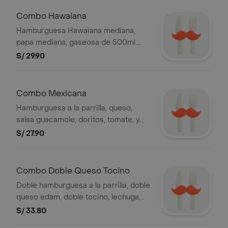
elegir entre mediana o grande. Foto
referencial . BEMBOS S.A.C RUC
Combo Hawaiana
20101087647
Hamburguesa Hawaiana mediana,
papa mediana, gaseosa de 500ml.
Foto referencial. Foto referencial.
S/ 29.90
Bembos s.a.c ruc 20101087647
Combo Mexicana
Hamburguesa a la parrilla, queso,
salsa guacamole, doritos, tomate, y
mayonesa, papa mediana y gaseosa
S/ 27.90
500ml.
Combo Doble Queso Tocino
Doble hamburguesa a la parrilla, doble
queso edam, doble tocino, lechuga,
tomate, mayonesa, papa mediana y
S/ 33.80
gaseosa de 500ml. Foto referencial.