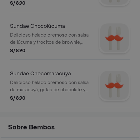
chocolate crocante
S/ 8.90
Sundae Chocolúcuma
Delicioso helado cremoso con salsa
de lúcuma y trocitos de brownie,
cubierto con chocolate crocante
S/ 8.90
Sundae Chocomaracuya
Delicioso helado cremoso con salsa
de maracuyá, gotas de chocolate y
cobertura de chocolate crocante.
S/ 8.90
Sobre Bembos