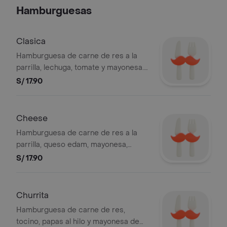
Hamburguesas
Clasica
Hamburguesa de carne de res a la
parrilla, lechuga, tomate y mayonesa.
Foto referencial. BEMBOS S.A.C RUC
S/ 17.90
20101087647
Cheese
Hamburguesa de carne de res a la
parrilla, queso edam, mayonesa,
tomate y lechuga. Foto referencial.
S/ 17.90
BEMBOS S.A.C RUC 20101087647.
Churrita
Hamburguesa de carne de res,
tocino, papas al hilo y mayonesa de