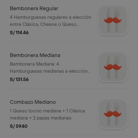
Bembonera Regular
4 Hamburguesas regulares a elección
entre Clásica, Cheese o Queso
Tocino (máximo 2 unidades por tipo),
S/ 114.46
4 papas regulares, nuggets x6, 1 ají de
3 oz y 1 tártara golf de 3 oz.
Bembonera Mediana
Bembonera Mediana: 4
Hamburguesas medianas a elección
entre Clásica, Cheese o Queso
S/ 131.56
Tocino (máximo 2 unidades por tipo),
4 papas medianas, 2 nuggets x4, 1 ají
de 3 oz y 1 tártara golf de 3 oz.
Combazo Mediano
1 Queso tocino mediana + 1 Clásica
mediana + 2 papas medianas
S/ 59.40