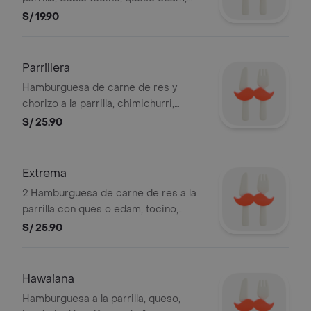
tomate, lechuga y mayonesa. Foto
S/ 19.90
referencial. BEMBOS S.A.C RUC
20101087647
Parrillera
Hamburguesa de carne de res y
chorizo a la parrilla, chimichurri,
tomate, mayonesa y mostaza. Foto
S/ 25.90
referencial. BEMBOS S.A.C RUC
20101087647
Extrema
2 Hamburguesa de carne de res a la
parrilla con ques o edam, tocino,
tomate, lechuga y mayonesa. Foto
S/ 25.90
referencial. BEMBOS S.A.C RUC
20101087647
Hawaiana
Hamburguesa a la parrilla, queso,