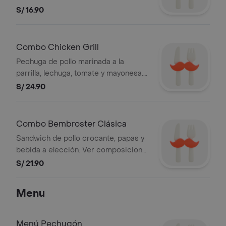
S.A.C RUC 20101087647
S/ 16.90
Combo Chicken Grill
Pechuga de pollo marinada a la
parrilla, lechuga, tomate y mayonesa.
Puedes elegir entre mediana o
S/ 24.90
grande. BEMBOS S.A.C RUC
20101087647
Combo Bembroster Clásica
Sandwich de pollo crocante, papas y
bebida a elección. Ver composicion
de productos en la sección de pollo.
S/ 21.90
Foto referencial. BEMBOS S.A.C RUC
20101087647
Menu
Menú Pechugón