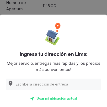
Horario de
11:15:00
Apertura
Horario de
22:45:00
Cierre
RUC
20101087647
Ingresa tu dirección en Lima:
Razón social
BEMBOS S.A.C
Mejor servicio, entregas más rápidas y los precios
más convenientes!
Bembos - Industrial
Panamericana Norte Menú
Delivery
Usar mi ubicación actual