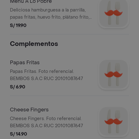
Menú A Lo Pobre
disponible 500 unidades. Foto
Deliciosa hamburguesa a la parrilla,
referencial. B
papas fritas, huevo frito, plátano frito,
arroz, lechuga orgánica, tomate,
S/ 19.90
zanahoria y salsa vinagreta. Válido del
29.01.2024 al 31.12.2024. Válido de
Complementos
lunes a viernes. Stock mínimo
disponible 500 unidades. Foto
referen
Papas Fritas
Papas Fritas. Foto referencial.
BEMBOS S.A.C RUC 20101087647
S/ 6.90
Cheese Fingers
Cheese Fingers. Foto referencial.
BEMBOS S.A.C RUC 20101087647
S/ 14.90