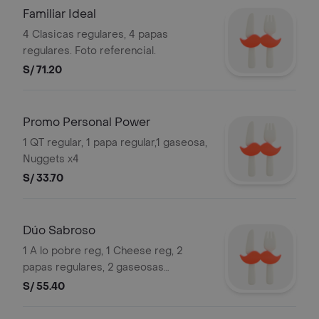
Familiar Ideal
4 Clasicas regulares, 4 papas
regulares. Foto referencial.
S/ 71.20
Promo Personal Power
1 QT regular, 1 papa regular,1 gaseosa,
Nuggets x4
S/ 33.70
Dúo Sabroso
1 A lo pobre reg, 1 Cheese reg, 2
papas regulares, 2 gaseosas
personales. Foto referecial
S/ 55.40