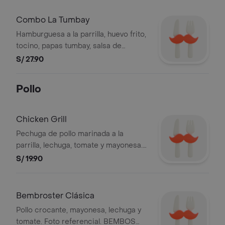
Combo La Tumbay
Hamburguesa a la parrilla, huevo frito,
tocino, papas tumbay, salsa de
chimichurri y lechuga; papa mediana y
S/ 27.90
gaseosa 500ml. Foto referencial.
Pollo
Chicken Grill
Pechuga de pollo marinada a la
parrilla, lechuga, tomate y mayonesa.
BEMBOS S.A.C RUC 20101087647
S/ 19.90
Bembroster Clásica
Pollo crocante, mayonesa, lechuga y
tomate. Foto referencial. BEMBOS