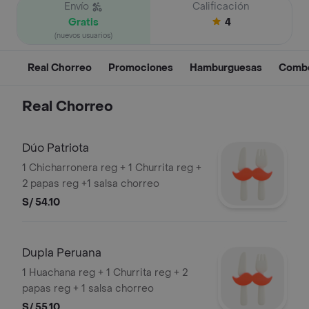
Envío
Calificación
Gratis
4
(nuevos usuarios)
Real Chorreo
Promociones
Hamburguesas
Comb
Real Chorreo
Dúo Patriota
1 Chicharronera reg + 1 Churrita reg +
2 papas reg +1 salsa chorreo
S/ 54.10
Dupla Peruana
1 Huachana reg + 1 Churrita reg + 2
papas reg + 1 salsa chorreo
S/ 55.10