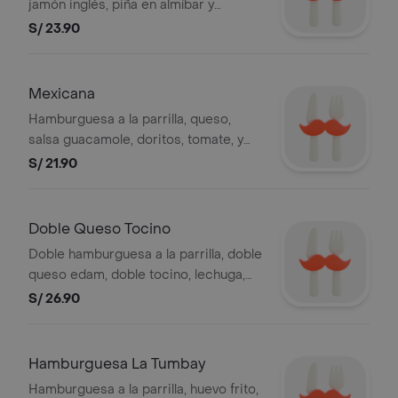
jamón inglés, piña en almíbar y
mayonesa. Foto referencial. Bembos
S/ 23.90
s.a.c ruc 20101087647
Mexicana
Hamburguesa a la parrilla, queso,
salsa guacamole, doritos, tomate, y
mayonesa.
S/ 21.90
Doble Queso Tocino
Doble hamburguesa a la parrilla, doble
queso edam, doble tocino, lechuga,
tomate y mayonesa. Foto referencial.
S/ 26.90
Hamburguesa La Tumbay
Hamburguesa a la parrilla, huevo frito,