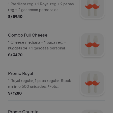
1 Parrillera reg + 1 Royal reg + 2 papas
reg + 2 gaseosas personales.
S/ 59.40
Combo Full Cheese
1 Cheese mediana + 1 papa reg. +
nuggets x4 + 1 gasoesa personal.
S/ 34.70
Promo Royal
1 Royal regular, 1 papa regular. Stock
mínimo 500 unidades. *Foto
referencial*. Bembos s.a.c ruc
S/ 19.80
20101087647
Promo Churrita