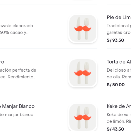
casero. Rin
Pie de Li
rownie elaborado
Tradicional
 60% cacao y
galletas cr
no de manjar
rinde para 
S/ 93.50
ro
Torta de A
nación perfecta de
Delicioso al
fee. Rendimiento
de olla. Ren
porciones .
S/ 50.00
 Manjar Blanco
Keke de A
de manjar blanco.
Keke de vai
de limón. R
S/ 43.50