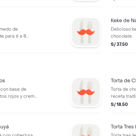
Keke de Na
úmedo de
Delicioso k
de para 6 a 8
chocolate.
S/ 37.50
jos
Torta de C
 con base de
Torta de ch
utos rojos y crema
receta trad
casero, sú
S/ 18.50
cuyá
Torta Tres
 con cobertura
Torta tres 