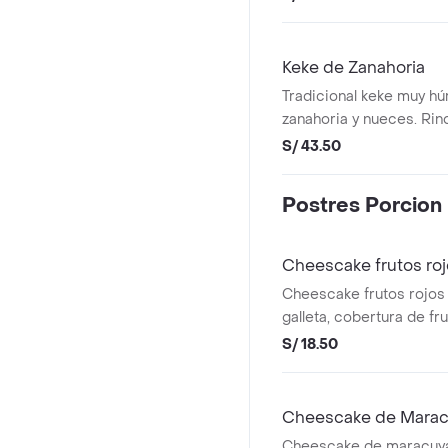
Keke de Zanahoria
Tradicional keke muy h
zanahoria y nueces. Rin
porciones.
S/ 43.50
Postres Porcion
Cheescake frutos ro
Cheescake frutos rojos
galleta, cobertura de fr
batida.
S/ 18.50
Cheescake de Mara
Cheescake de maracuyá