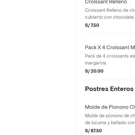
Croissant Relleno
Croissant Relleno de ch
cubierto con chocolate.
S/ 7.50
Pack X 4 Croissant M
Pack de 4 croissants e
margarina.
S/ 20.00
Postres Enteros
Molde de Pionono 
Molde de pionono de cho
de lúcuma y bañado co
chocolate Rinde 5 a 6 
S/ 87.50