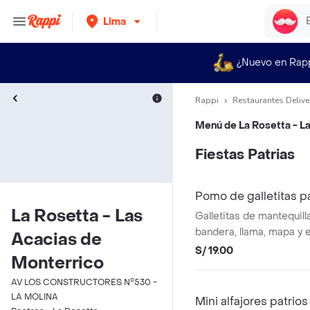
Lima
¿Nuevo en Rap
Rappi
Restaurantes Delive
Menú de
La Rosetta - L
Fiestas Patrias
Pomo de galletitas pa
La Rosetta - Las
Galletitas de mantequil
bandera, llama, mapa y 
Acacias de
S/ 19.00
Monterrico
AV LOS CONSTRUCTORES N°530 -
LA MOLINA
Mini alfajores patrio