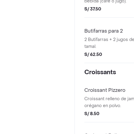
bebida (café o jugo).
S/ 37.50
Butifarras para 2
2 Butifarras + 2 jugos d
tamal.
S/ 62.50
Croissants
Croissant Pizzero
Croissant relleno de jam
orégano en polvo.
S/ 8.50