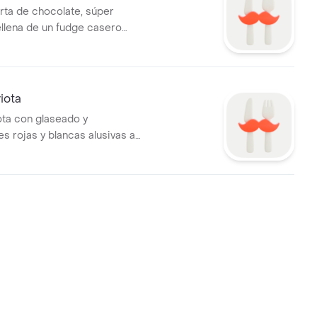
rta de chocolate, súper
llena de un fudge casero
20 porciones
iota
ota con glaseado y
s rojas y blancas alusivas a
u favorito.