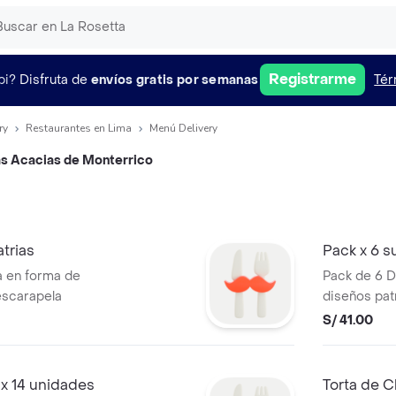
Registrarme
pi?
Disfruta de
envíos gratis por semanas
Tér
ry
Restaurantes en Lima
Menú Delivery
as Acacias de Monterrico
trias
Pack x 6 s
la en forma de
Pack de 6 D
escarapela
diseños pat
rojo y blanc
S/ 41.00
s x 14 unidades
Torta de C