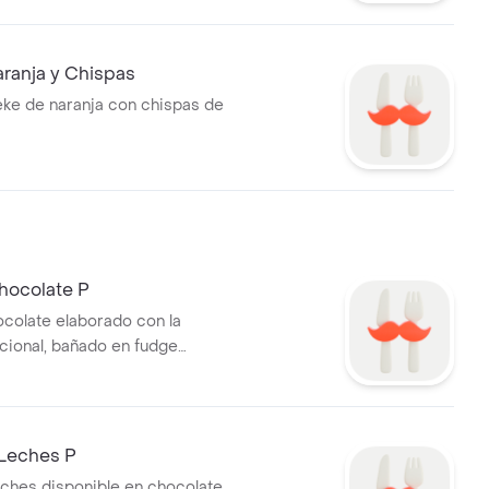
ranja y Chispas
eke de naranja con chispas de
hocolate P
ocolate elaborado con la
icional, bañado en fudge
per húmedo
 Leches P
leches disponible en chocolate