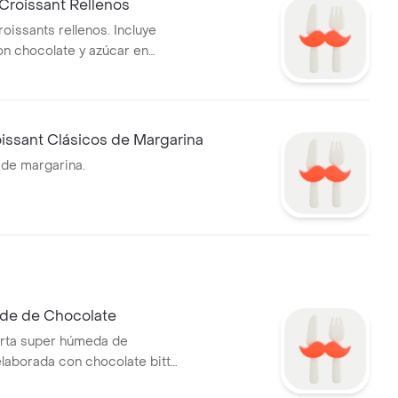
Croissant Rellenos
oissants rellenos. Incluye
n chocolate y azúcar en
issant Clásicos de Margarina
 de margarina.
nde de Chocolate
orta super húmeda de
elaborada con chocolate bitter
 rellena y bañada en fudge