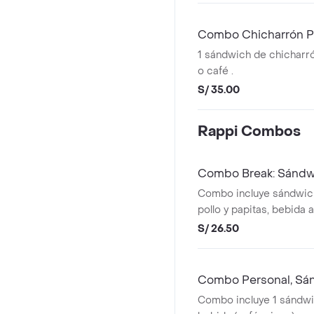
Combo Chicharrón P
1 sándwich de chicharró
o café .
S/ 35.00
Rappi Combos
Combo Break: Sándwi
Combo incluye sándwich
pollo y papitas, bebida 
café) y una galleta grand
S/ 26.50
Combo Personal, Sán
Combo incluye 1 sándwic