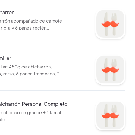
harrón
harrón acompañado de camote
 criolla y 6 panes recién
iliar
iar: 450g de chicharrón,
, zarza, 6 panes franceses, 2
 de jugo (papaya o piña).
charrón Personal Completo
 chicharrón grande + 1 tamal
afé