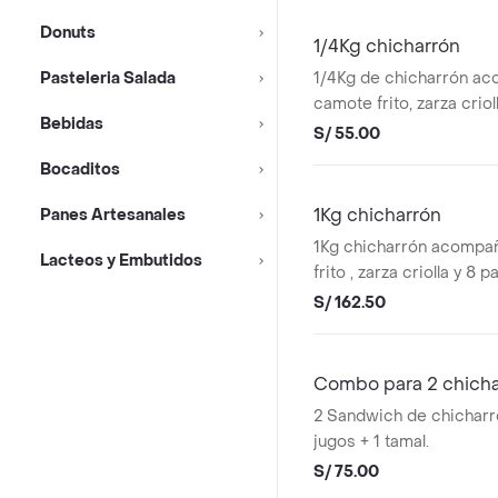
Donuts
1/4Kg chicharrón
Pasteleria Salada
1/4Kg de chicharrón a
camote frito, zarza criol
Bebidas
recién horneados
S/ 55.00
Bocaditos
1Kg chicharrón
Panes Artesanales
1Kg chicharrón acompa
Lacteos y Embutidos
frito , zarza criolla y 8 
horneados
S/ 162.50
Combo para 2 chich
2 Sandwich de chicharr
jugos + 1 tamal.
S/ 75.00