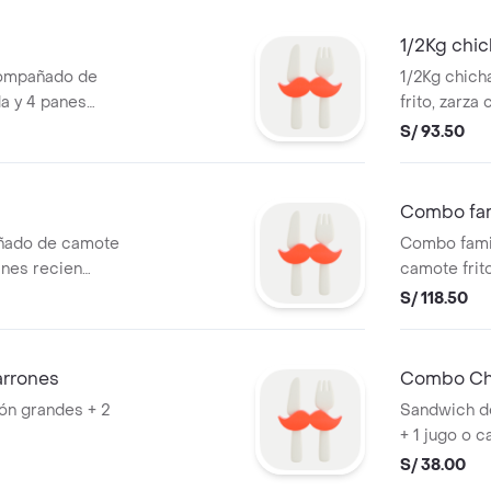
1/2Kg chic
compañado de
1/2Kg chic
la y 4 panes
frito, zarza
horneados
S/ 93.50
Combo fam
ñado de camote
Combo famil
panes recien
camote frito
tamales y 1L
S/ 118.50
arrones
Combo Chi
ón grandes + 2
Sandwich de
+ 1 jugo o c
S/ 38.00