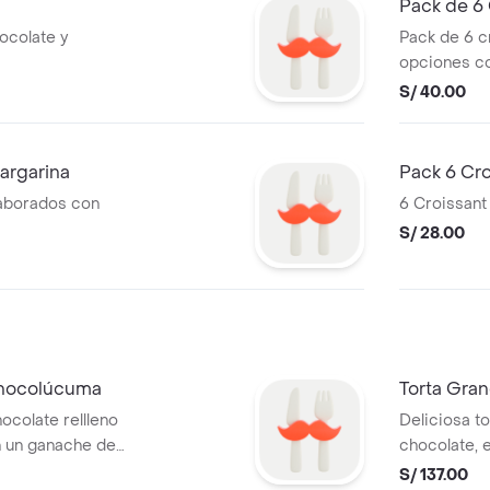
Pack de 6 
ocolate y
Pack de 6 cr
opciones co
polvo.
S/ 40.00
argarina
Pack 6 Cro
laborados con
6 Croissant
S/ 28.00
Chocolúcuma
Torta Gra
colate rellleno
Deliciosa t
n un ganache de
chocolate, 
porciones
en la masa ,
S/ 137.00