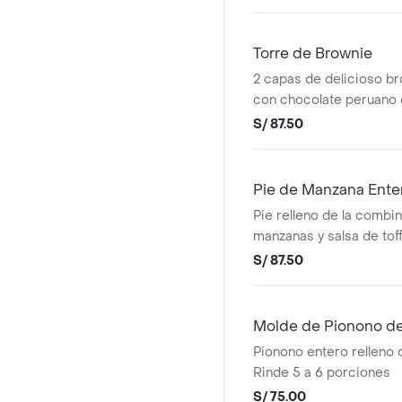
Torre de Brownie
2 capas de delicioso b
con chocolate peruano
pecanas picadas , relle
S/ 87.50
blanco de olla .
Pie de Manzana Ente
Pie relleno de la combi
manzanas y salsa de tof
para 10 personas.
S/ 87.50
Molde de Pionono de
Pionono entero relleno 
Rinde 5 a 6 porciones
S/ 75.00