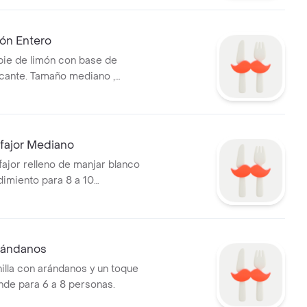
de para 15 a 20 personas.
món Entero
 pie de limón con base de
ocante. Tamaño mediano ,
10 personas .
lfajor Mediano
fajor relleno de manjar blanco
dimiento para 8 a 10
rándanos
nilla con arándanos y un toque
inde para 6 a 8 personas.