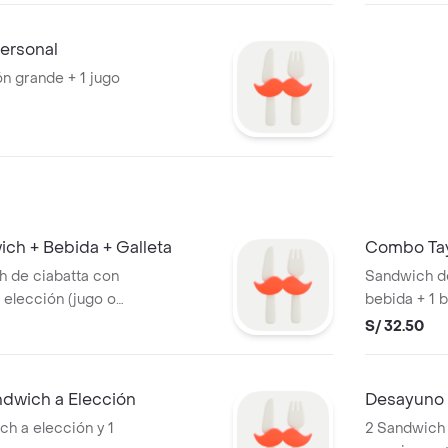
ersonal
n grande + 1 jugo
ch + Bebida + Galleta
Combo Tay
 de ciabatta con
Sandwich de
a elección (jugo o
bebida + 1 
e.
S/ 32.50
dwich a Elección
Desayuno 
h a elección y 1
2 Sandwich 