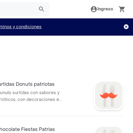
Ingreso
minos y condiciones
urtidas Donuts patriotas
onuts surtidas con sabores y
rióticos, con decoraciones en
o.
hocolate Fiestas Patrias