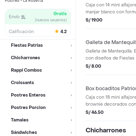
Postres - La Rosetta
Caja con 14 mini alfajor
manjar blanco con form
Gratis
Envío
patrios
S/ 19.00
(nuevos usuarios)
Calificación
4.2
Galleta de Mantequil
Fiestas Patrias
Galleta de Mantequilla. E
Chicharrones
con diseños de Fiestas
llama, corazón (Feliz 28)
S/ 8.00
Rappi Combos
Croissants
Box bocaditos Patrio
Postres Enteros
Caja con 18 mini alfajor
brownie decorados con 
Postres Porcion
S/ 46.50
Tamales
Chicharrones
Sándwiches