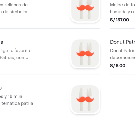
es rellenos de
Molde de to
a de simbolos
humeda y re
Rinde 15 a 
S/ 137.00
la
Donut Patr
lige tu favorita
Donut Patri
 Patrias, como
decoracione
 o roseta.
Perú. Elige t
S/ 8.00
s
es y 18 mini
temática patria