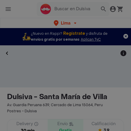
Lima
Regístrate
¿Nuevo en Rappi?
y disfruta de
envíos gratis por semanas
Aplican TyC
Dulsiva - Santa María de Villa
Av. Guardia Peruana 639, Cercado de Lima 15064, Peru
Postres - Dulsiva
Delivery
Envío
Calificación
Gratis
3.9
30 min