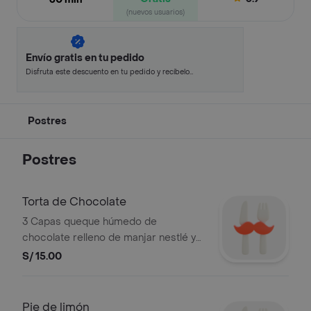
(nuevos usuarios)
Envío gratis en tu pedido
Disfruta este descuento en tu pedido y recíbelo
en minutos.
Postres
Postres
Torta de Chocolate
3 Capas queque húmedo de
chocolate relleno de manjar nestlé y
bañado de fudge casero delicioso
S/ 15.00
con topping, virutas de chocolate
100% artesanal.
Pie de limón