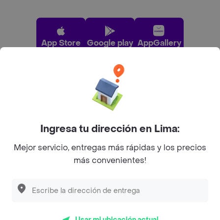
App Store
Google play
AppGallery
Pide tu comida favorita cerca de ti
Categorías
Ingresa tu dirección en Lima:
Mejor servicio, entregas más rápidas y los precios
Únete a Rappi
más convenientes!
Sobre Rappi
Facebook
Twitter
Instagram
Usar mi ubicación actual