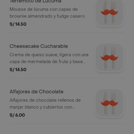
Terremoto de Lucuma
Mousse de lúcuma con capas de
brownie almendrado y fudge casero.
S/ 14.50
Cheesecake Cucharable
Crema de queso suave, ligera con una
capa de mermelada de fruta y base
de galleta de vainilla .
S/ 14.50
Alfajores de Chocolate
Alfajores de chocolate rellenos de
manjar blanco y cubiertos con
chocolate bitter.
S/ 6.00