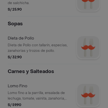
de salchicha.
S/ 25.90
Sopas
Dieta de Pollo
Dieta de Pollo con tallarín, especias,
zanahorias y trozos de pollo.
S/ 32.90
Carnes y Salteados
Lomo Fino
Lomo fino a la parrilla, ensalada de
lechuga, tomate, vainita, zanahoria,
papas a elección
S/ 59.90