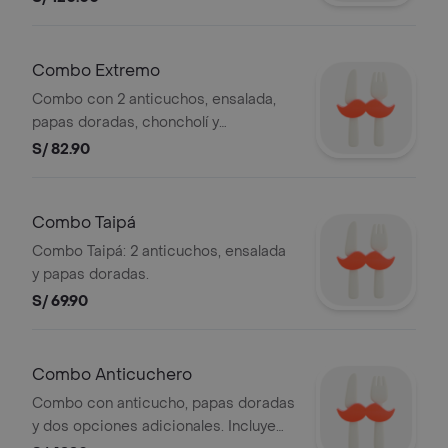
Combo Extremo
Combo con 2 anticuchos, ensalada,
papas doradas, choncholí y
chicharrón.
S/ 82.90
Combo Taipá
Combo Taipá: 2 anticuchos, ensalada
y papas doradas.
S/ 69.90
Combo Anticuchero
Combo con anticucho, papas doradas
y dos opciones adicionales. Incluye