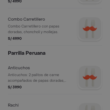
cortes de carne y papas a la parrilla.
S/ 49.90
Combo Carretillero
Combo Carretillero con papas
doradas, choncholí y mollejas.
S/ 49.90
Parrilla Peruana
Anticuchos
Anticuchos: 2 palitos de carne
acompañados de papas doradas,
choclo y salsas.
S/ 39.90
Rachi