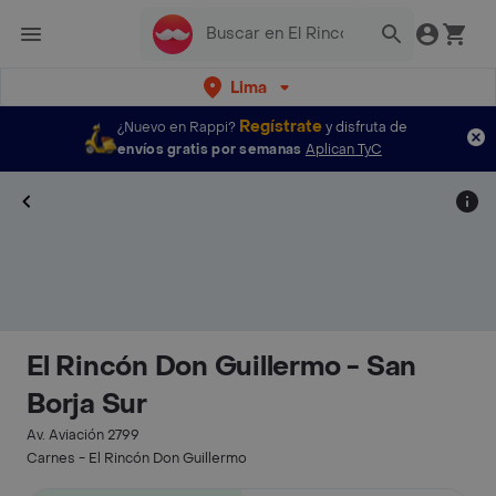
Lima
Regístrate
¿Nuevo en Rappi?
y disfruta de
envíos gratis por semanas
Aplican TyC
El Rincón Don Guillermo - San
Borja Sur
Av. Aviación 2799
Carnes - El Rincón Don Guillermo