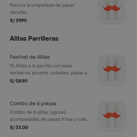
Pancita acompañada de papas
doradas.
S/ 29.90
Alitas Parrilleras
Festival de Alitas
15 Alitas a la parrilla con salsa
barbacoa, picante, coleslaw, papas a
elección
S/ 58.90
Combo de 6 piezas
Combo de 6 alitas jugosas,
acompañadas de papas fritas y cole
slaw.
S/ 33.00