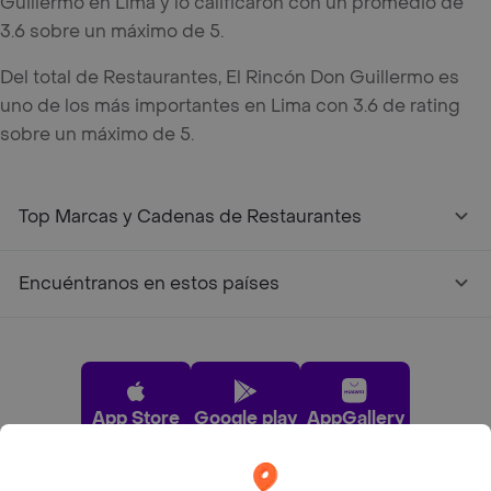
Guillermo en Lima y lo calificaron con un promedio de
3.6 sobre un máximo de 5.
Del total de Restaurantes, El Rincón Don Guillermo es
uno de los más importantes en Lima con 3.6 de rating
sobre un máximo de 5.
Top Marcas y Cadenas de Restaurantes
Encuéntranos en estos países
App Store
Google play
AppGallery