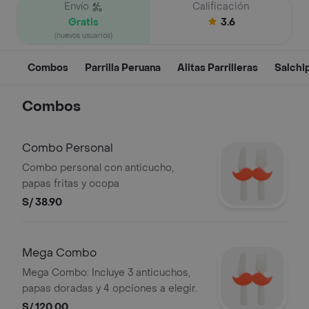
Envío
Calificación
Gratis
3.6
(nuevos usuarios)
Combos
Parrilla Peruana
Alitas Parrilleras
Salchi
Combos
Combo Personal
Combo personal con anticucho,
papas fritas y ocopa
S/ 38.90
Mega Combo
Mega Combo: Incluye 3 anticuchos,
papas doradas y 4 opciones a elegir.
S/ 120.00