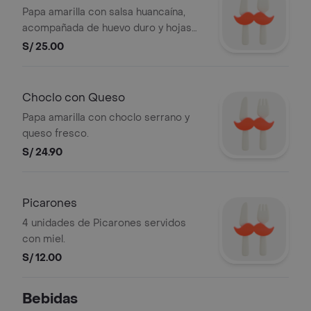
Papa amarilla con salsa huancaína,
acompañada de huevo duro y hojas
de lechuga.
S/ 25.00
Choclo con Queso
Papa amarilla con choclo serrano y
queso fresco.
S/ 24.90
Picarones
4 unidades de Picarones servidos
con miel.
S/ 12.00
Bebidas