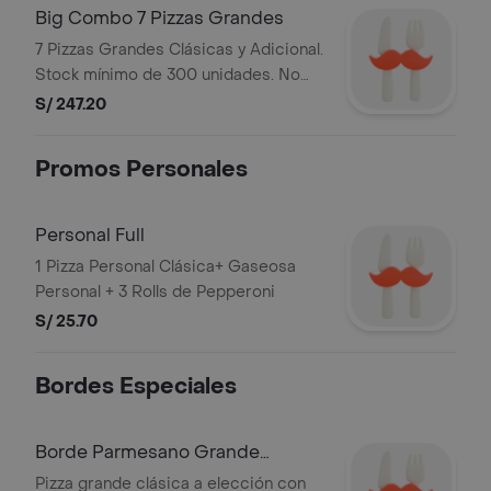
PERUANA DE RESTAURANTES S.A.C.
Big Combo 7 Pizzas Grandes
7 Pizzas Grandes Clásicas y Adicional.
Stock mínimo de 300 unidades. No
acumulable con otras
S/ 247.20
promociones.RUC: 20505897812
Razón Social: CORPORACION
Promos Personales
PERUANA DE RESTAURANTES S.A.C.
Personal Full
1 Pizza Personal Clásica+ Gaseosa
Personal + 3 Rolls de Pepperoni
S/ 25.70
Bordes Especiales
Borde Parmesano Grande
Clásica
Pizza grande clásica a elección con