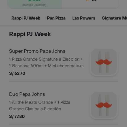
(nuevos usuarios)
Rappi PJ Week
Pan Pizza
Las Powers
Signature Mu
Rappi PJ Week
Super Promo Papa Johns
1 Pizza Grande Signature a Elección +
1 Gaseosa 500ml + Mini cheesesticks
S/ 62.70
Duo Papa Johns
1 All the Meats Grande + 1 Pizza
Grande Clasica a Elección
S/ 77.80