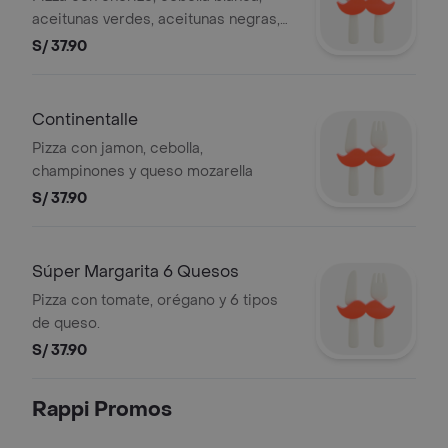
aceitunas verdes, aceitunas negras,
champinones, queso mozzarella y
S/ 37.90
salsa de ajo en el fondo
Continentalle
Pizza con jamon, cebolla,
champinones y queso mozarella
S/ 37.90
Súper Margarita 6 Quesos
Pizza con tomate, orégano y 6 tipos
de queso.
S/ 37.90
Rappi Promos