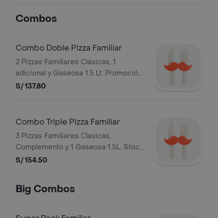
Combos
Combo Doble Pizza Familiar
2 Pizzas Familiares Clásicas, 1
adicional y Gaseosa 1.5 Lt. Promoción
válida todos los días o hasta agotar
S/ 137.80
stock. Stock mínimo de 300 unidades.
No acumulable con otras
promociones. RAZON SOCIAL:
Combo Triple Pizza Familiar
CORPORACION PERUANA DE
3 Pizzas Familiares Clasicas,
RESTAURANTES S.A.C. RUC:
Complemento y 1 Gaseosa 1.5L. Stock
20505897812
mínimo de 300 unidades. No
S/ 154.50
acumulable con otras
promociones.RUC: 20505897812
Big Combos
Razón Social: CORPORACION
PERUANA DE RESTAURANTES S.A.C.