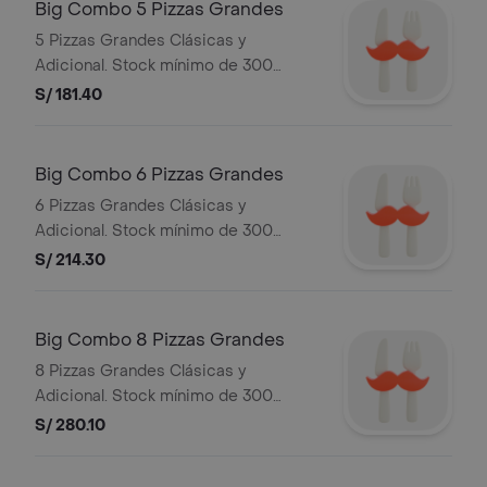
PERUANA DE RESTAURANTES S.A.C.
Big Combo 5 Pizzas Grandes
5 Pizzas Grandes Clásicas y
Adicional. Stock mínimo de 300
unidades. No acumulable con otras
S/ 181.40
promociones.RUC: 20505897812
Razón Social: CORPORACION
PERUANA DE RESTAURANTES S.A.C.
Big Combo 6 Pizzas Grandes
6 Pizzas Grandes Clásicas y
Adicional. Stock mínimo de 300
unidades. No acumulable con otras
S/ 214.30
promociones.RUC: 20505897812
Razón Social: CORPORACION
PERUANA DE RESTAURANTES S.A.C.
Big Combo 8 Pizzas Grandes
8 Pizzas Grandes Clásicas y
Adicional. Stock mínimo de 300
unidades. No acumulable con otras
S/ 280.10
promociones.RUC: 20505897812
Razón Social: CORPORACION