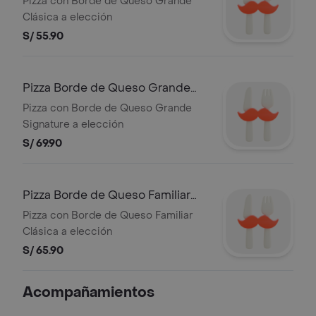
Pizza con Borde de Queso Grande
Clásica a elección
S/ 55.90
Pizza Borde de Queso Grande
Signature
Pizza con Borde de Queso Grande
Signature a elección
S/ 69.90
Pizza Borde de Queso Familiar
Clásica
Pizza con Borde de Queso Familiar
Clásica a elección
S/ 65.90
Acompañamientos