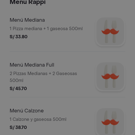
Menu Rappi
PERUANA DE RESTAURANTES S.A.C.
Menú Mediana
1 Pizza mediana + 1 gaseosa 500ml
S/ 33.80
Menú Mediana Full
2 Pizzas Medianas + 2 Gaseosas
500ml
S/ 45.70
Menú Calzone
1 Calzone y gaseosa 500ml
S/ 38.70