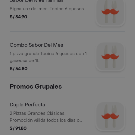
Sabor Del Mes Familiar
Signature del mes: Tocino 6 quesos
S/ 54.90
Combo Sabor Del Mes
1 pizza grande Tocino 6 quesos con 1
gaseosa de 1L.
S/ 54.80
Promos Grupales
Dupla Perfecta
2 Pizzas Grandes Clásicas.
Promoción válida todos los días o
hasta agotar stock. Stock mínimo de
S/ 91.80
300 unidades. No acumulable con