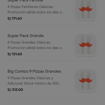
Super Pack Familiar
4 Pizzas Familiares Clásicas.
Promoción válida todos los días o
hasta agotar stock. Stock mínimo de
S/ 171.60
300 unidades. No acumulable con
otras promociones. RAZON SOCIAL:
CORPORACION PERUANA DE
Super Pack Grande
RESTAURANTES S.A.C. RUC:
4 Pizzas Grandes Clásicas.
20505897812
Promoción válida todos los días o
hasta agotar stock. Stock mínimo de
S/ 131.60
300 unidades. No acumulable con
otras promociones. RAZON SOCIAL:
CORPORACION PERUANA DE
Big Combo 9 Pizzas Grandes
RESTAURANTES S.A.C. RUC:
9 Pizzas Grandes Clásicas y
20505897812
Adicional. Stock mínimo de 300
unidades. No acumulable con otras
S/ 313.00
promociones.RUC: 20505897812
Razón Social: CORPORACION