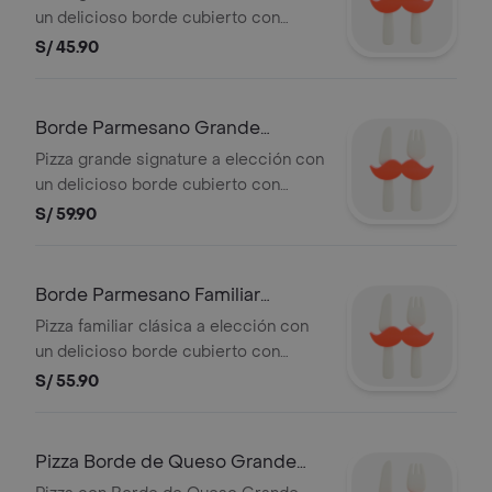
un delicioso borde cubierto con
parmesano gratinado en los bordes
S/ 45.90
(no lleva relleno de queso) y salsa de
ajo
Borde Parmesano Grande
Signature
Pizza grande signature a elección con
un delicioso borde cubierto con
parmesano gratinado en los bordes
S/ 59.90
(no lleva relleno de queso) y salsa de
ajo
Borde Parmesano Familiar
Clasico
Pizza familiar clásica a elección con
un delicioso borde cubierto con
parmesano gratinado en los bordes
S/ 55.90
(no lleva relleno de queso) y salsa de
ajo
Pizza Borde de Queso Grande
Clásica