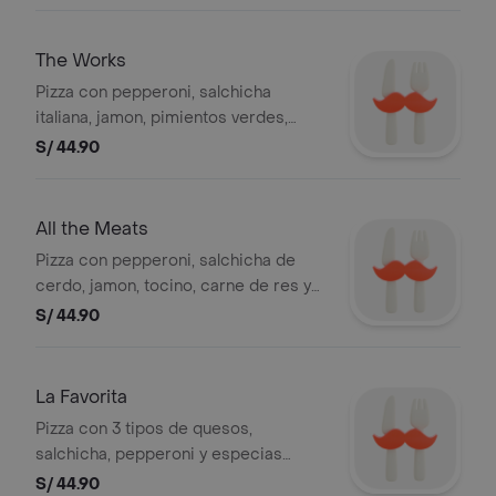
The Works
Pizza con pepperoni, salchicha
italiana, jamon, pimientos verdes,
cebolla blanca, champinones,
S/ 44.90
aceitunas negras y queso mozzarella
All the Meats
Pizza con pepperoni, salchicha de
cerdo, jamon, tocino, carne de res y
queso mozzarella
S/ 44.90
La Favorita
Pizza con 3 tipos de quesos,
salchicha, pepperoni y especias
italianas
S/ 44.90