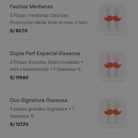
Festival Medianas
3 Pizzas medianas Clasicas.
Promoción válida todo el mes o hasta
agotar stock, exclusivamente por
S/ 83.70
Rappi. Stock mínimo de 500
unidades. No acumulable con otras
promociones. RUC: 20505897812
Dupla Perf Especial Gaseosa
2 Pizzas Grandes Seleccionadas +
mini cheesesticks + 1 Gaseosa 1L
S/ 119.60
Duo Signature Gaseosa
2 pizzas grandes Signature + 1
Gaseosa 1L
S/ 127.70