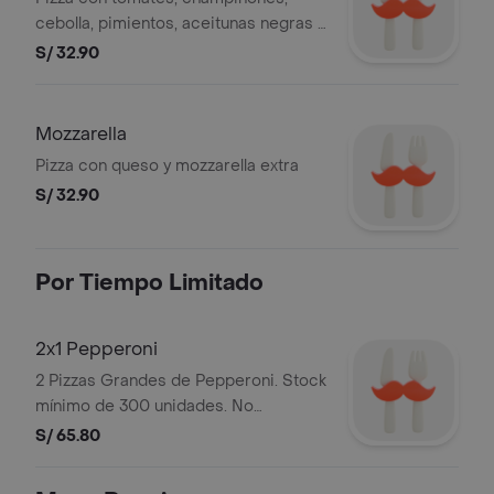
cebolla, pimientos, aceitunas negras y
queso mozzarella
S/ 32.90
Mozzarella
Pizza con queso y mozzarella extra
S/ 32.90
Por Tiempo Limitado
2x1 Pepperoni
2 Pizzas Grandes de Pepperoni. Stock
mínimo de 300 unidades. No
acumulable con otras
S/ 65.80
promociones.RUC: 20505897812
Razón Social: CORPORACION