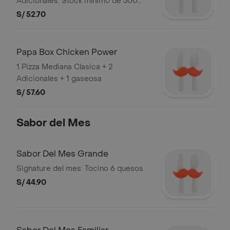
Adicionales. Stock mínimo de 300
unidades. No acumulable con otras
S/ 52.70
promociones.RUC: 20505897812
Razón Social: CORPORACION
PERUANA DE RESTAURANTES S.A.C.
Papa Box Chicken Power
1 Pizza Mediana Clasica + 2
Adicionales + 1 gaseosa
S/ 57.60
Sabor del Mes
Sabor Del Mes Grande
Signature del mes: Tocino 6 quesos
S/ 44.90