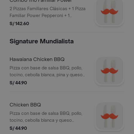
Combo Trio Familiar Power
2 Pizzas Familiares Clásicas + 1 Pizza
Familiar Power Pepperoni + 1
Gaseosa 1.5 L
S/ 142.60
Signature Mundialista
Hawaiana Chicken BBQ
Pizza con base de salsa BBQ, pollo,
tocino, cebolla blanca, pina y queso
mozzarella
S/ 44.90
Chicken BBQ
Pizza con base de salsa BBQ, pollo,
tocino, cebolla blanca y queso
mozzarella.
S/ 44.90