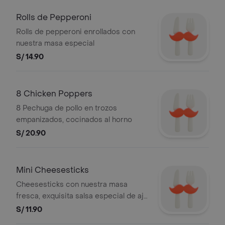
Rolls de Pepperoni
Rolls de pepperoni enrollados con
nuestra masa especial
S/ 14.90
8 Chicken Poppers
8 Pechuga de pollo en trozos
empanizados, cocinados al horno
S/ 20.90
Mini Cheesesticks
Cheesesticks con nuestra masa
fresca, exquisita salsa especial de ajo
y 100% mozzarella
S/ 11.90