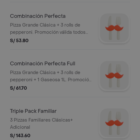
otras promociones. RAZON SOCIAL:
CORPORACION PERUANA DE
Combinación Perfecta
RESTAURANTES S.A.C. RUC:
Pizza Grande Clásica + 3 rolls de
20505897812
pepperoni. Promoción válida todos
los días o hasta agotar stock. Stock
S/ 53.80
mínimo de 300 unidades. No
acumulable con otras promociones.
RAZON SOCIAL: CORPORACION
Combinación Perfecta Full
PERUANA DE RESTAURANTES S.A.C.
Pizza Grande Clásica + 3 rolls de
RUC: 20505897812
pepperoni + 1 Gaseosa 1L. Promoción
válida todos los días o hasta agotar
S/ 61.70
stock. Stock mínimo de 300 unidades.
No acumulable con otras
promociones. RAZON SOCIAL:
Triple Pack Familiar
CORPORACION PERUANA DE
3 Pizzas Familiares Clásicas+
RESTAURANTES S.A.C. RUC:
Adicional
20505897812
S/ 143.60