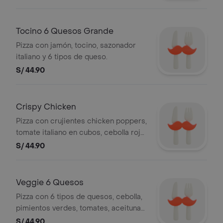
Tocino 6 Quesos Grande
Pizza con jamón, tocino, sazonador
italiano y 6 tipos de queso.
S/ 44.90
Crispy Chicken
Pizza con crujientes chicken poppers,
tomate italiano en cubos, cebolla roja,
sazonador italiano, 4 tipos de quesos
S/ 44.90
y base de salsa de ajo.
Veggie 6 Quesos
Pizza con 6 tipos de quesos, cebolla,
pimientos verdes, tomates, aceitunas
negras, champiñones y sazonador
S/ 44.90