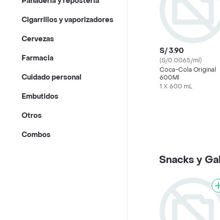
Panadería y repostería
Cigarrillos y vaporizadores
Cervezas
S/ 3.90
Farmacia
(S/0.0065/ml)
Coca-Cola Original
Cuidado personal
600Ml
1 X 600 mL
Embutidos
Otros
Combos
Snacks y Gal