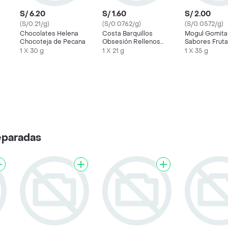
S/ 6.20
S/ 1.60
S/ 2.00
(S/0.21/g)
(S/0.0762/g)
(S/0.0572/g)
Chocolates Helena
Costa Barquillos
Mogul Gomita
Chocoteja de Pecana
Obsesión Rellenos
Sabores Fruta
con Crema de
Rollo
1 X 30 g
1 X 21 g
1 X 35 g
Chocolate
eparadas