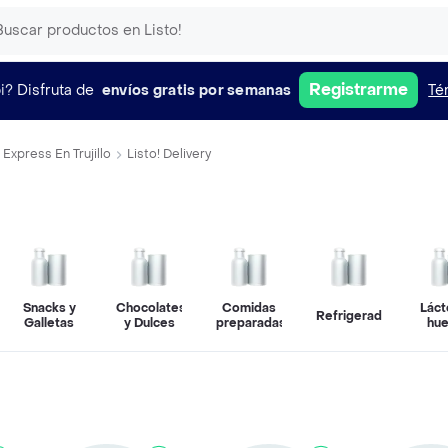
Registrarme
i?
Disfruta de
envíos gratis por semanas
Té
Express En Trujillo
Listo! Delivery
Snacks y
Chocolates
Comidas
Láct
Refrigerados
Galletas
y Dulces
preparadas
hu