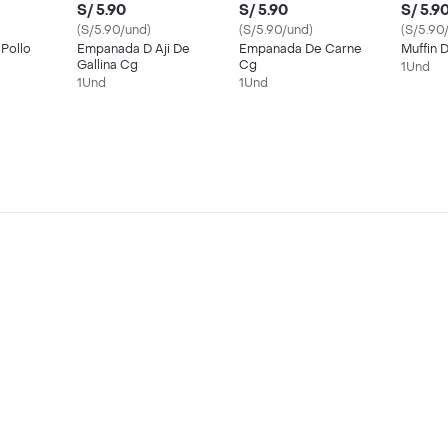
S/ 5.90
S/ 5.90
S/ 5.9
(S/5.90/und)
(S/5.90/und)
(S/5.90
Pollo
Empanada D Aji De
Empanada De Carne
Muffin 
Gallina Cg
Cg
1Und
1Und
1Und