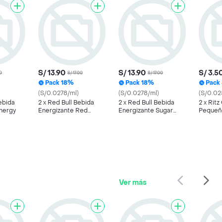
S/ 13.90
S/ 13.90
S/ 3.5
0
S/ 17.00
S/ 17.00
Pack 18%
Pack 18%
Pack
(S/0.0278/ml)
(S/0.0278/ml)
(S/0.02
ebida
2 x Red Bull Bebida
2 x Red Bull Bebida
2 x Ritz
nergy
Energizante Red
Energizante Sugar
Pequeñ
Edition
Free 250 mL
Ver más