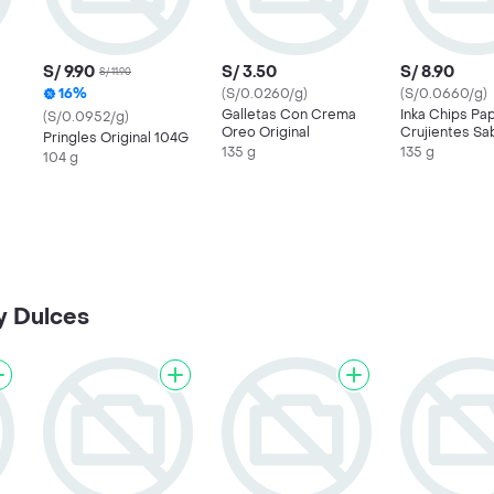
S/ 9.90
S/ 3.50
S/ 8.90
S/ 11.90
16%
(S/0.0260/g)
(S/0.0660/g)
Galletas Con Crema
Inka Chips Pa
(S/0.0952/g)
Oreo Original
Crujientes Sa
Pringles Original 104G
Bbq y Cebolla
135 g
135 g
104 g
Caramelizada
y Dulces