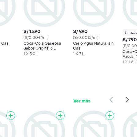
S/ 13.90
S/ 9.90
Sin azú
(S/0.0047/ml)
(S/0.0015/ml)
S/ 7.90
n Gas
Coca-Cola Gaseosa
Cielo Agua Natural sin
(S/0.00
Sabor Original 3 L
Gas
Coca-C
1 X 3.0 L
1 X 7 L
Azúcar 
1 X 1.5 L
Ver más