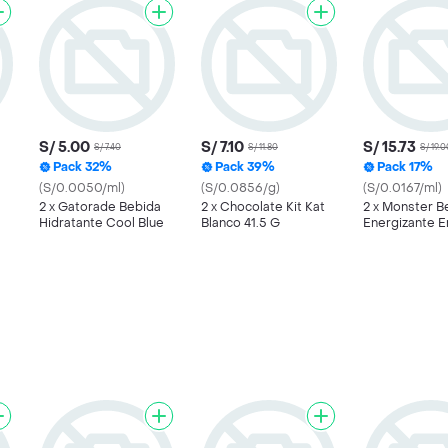
S/ 5.00
S/ 7.10
S/ 15.73
S/ 7.40
S/ 11.80
S/ 19.0
Pack 32%
Pack 39%
Pack 17%
(S/0.0050/ml)
(S/0.0856/g)
(S/0.0167/ml)
2 x Gatorade Bebida
2 x Chocolate Kit Kat
2 x Monster B
Hidratante Cool Blue
Blanco 41.5 G
Energizante E