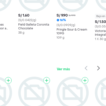
S/ 1.60
S/ 9.90
S/ 11.90
Bajo en
(S/0.0422/g)
16%
S/ 1.50
pas
Field Galleta Coronita
(S/0.0909/g)
(S/0.05
bor a
Chocolate
Pringle Sour & Cream
Victoria
38 g
109G
Integra
109 g
Miel
1 X 30 g
Ver más