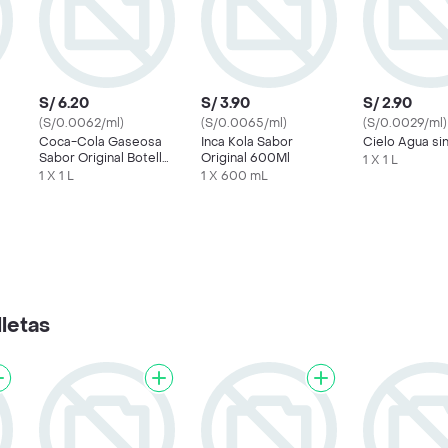
S/ 6.20
S/ 3.90
S/ 2.90
(S/0.0062/ml)
(S/0.0065/ml)
(S/0.0029/ml)
Coca-Cola Gaseosa
Inca Kola Sabor
Cielo Agua si
Sabor Original Botella
Original 600Ml
1 X 1 L
1 L
1 X 1 L
1 X 600 mL
letas