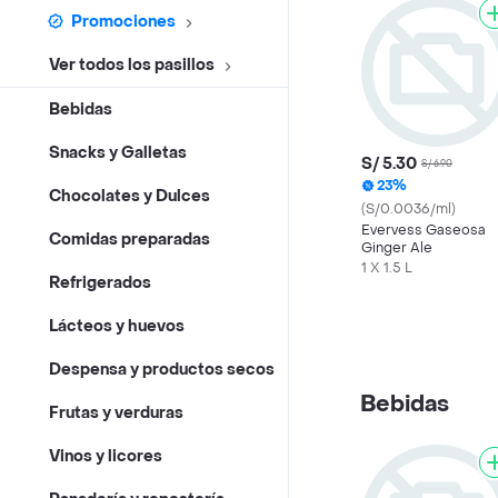
Promociones
Ver todos los pasillos
Bebidas
Snacks y Galletas
S/ 5.30
S/ 6.90
23%
Chocolates y Dulces
(S/0.0036/ml)
Evervess Gaseosa
Comidas preparadas
Ginger Ale
1 X 1.5 L
Refrigerados
Lácteos y huevos
Despensa y productos secos
Bebidas
Frutas y verduras
Vinos y licores