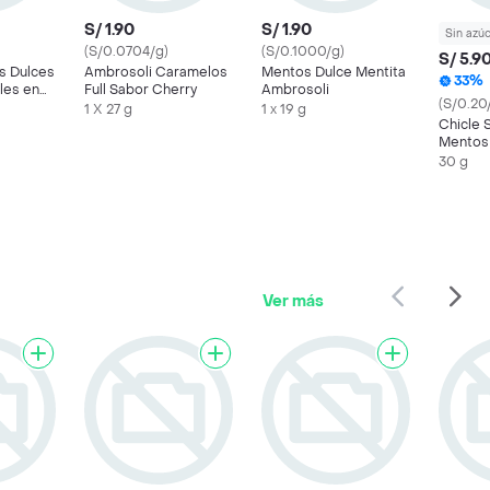
S/ 1.90
S/ 1.90
Sin azú
(S/0.0704/g)
(S/0.1000/g)
S/ 5.9
s Dulces
Ambrosoli Caramelos
Mentos Dulce Mentita
33%
les en
Full Sabor Cherry
Ambrosoli
(S/0.20
1 X 27 g
1 x 19 g
Chicle 
Mentos F
30 g
Ver más