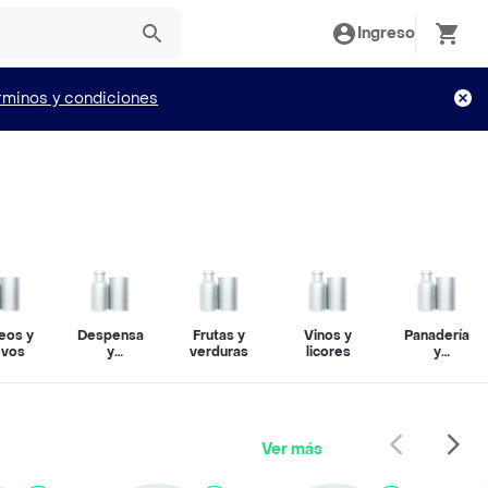
Ingreso
rminos y condiciones
eos y
Despensa
Frutas y
Vinos y
Panadería
evos
y
verduras
licores
y
productos
repostería
secos
Ver más