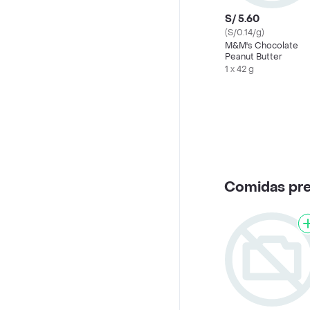
S/ 5.60
(S/0.14/g)
M&M's Chocolate
Peanut Butter
1 x 42 g
Comidas pr