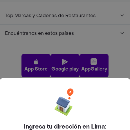
Top Marcas y Cadenas de Restaurantes
Encuéntranos en estos países
App Store
Google play
AppGallery
Pide tu comida favorita cerca de ti
Categorías
Ingresa tu dirección en Lima: