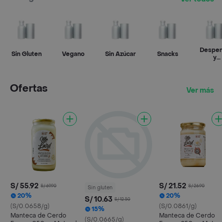
Despe
Sin Gluten
Vegano
Sin Azúcar
Snacks
y
produc
seco
Ofertas
Ver más
S/ 55.92
S/ 21.52
S/ 69.90
S/ 26.90
Sin gluten
20%
20%
S/ 10.63
S/ 12.50
(S/0.0658/g)
(S/0.0861/g)
15%
Manteca de Cerdo
Manteca de Cerdo
(S/0.0665/g)