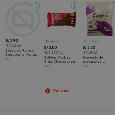
S/ 3.90
Sin azúcar
Sin azúcar
(S/0.28/g)
S/ 3.00
S/ 3.80
Chocolate Relleno
(S/0.0834/g)
(S/0.19/g)
Con Lucuma 14gr La
Galletas Cookies
Grageado de
Purita
14g
Chips Chocolate sin
arandano con
gluten 36 gr Dyfferent
chocolate 0 azucar
36 g
21 g
70% cacao de 21 g
CALYPSO
Ver más