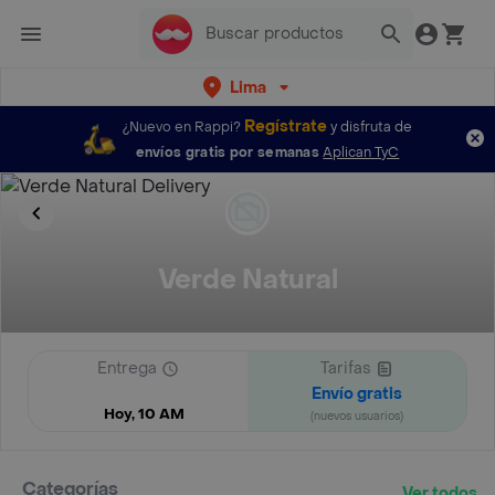
Lima
Regístrate
¿Nuevo en Rappi?
y disfruta de
envíos gratis por semanas
Aplican TyC
Verde Natural
Entrega
Tarifas
Envío gratis
Hoy, 10 AM
(nuevos usuarios)
Categorías
Ver todos