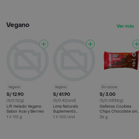
Vegano
Ver más
Vegano
Vegano
Sin azúcar
S/ 12.90
S/ 41.90
S/ 3.00
(S/0.12/g)
(S/0.42/und)
(S/0.0834/g)
Lift Helado Vegano
Lima Naturals
Galletas Cookies
Sabor Acai y Berries
Suplemento
Chips Chocolate sin
Alimenticio Fenogreco
gluten 36 gr Dyfferen
1 X 110 g
1 X 100 Und
36 g