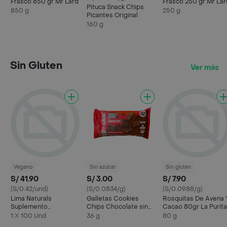
Frasco 850 gr Mr Lard
Frasco 250 gr Mr Lar
Pituca Snack Chips
850 g
250 g
Picantes Original
160 g
Sin Gluten
Ver más
Vegano
Sin azúcar
Sin gluten
S/ 41.90
S/ 3.00
S/ 7.90
(S/0.42/und)
(S/0.0834/g)
(S/0.0988/g)
Lima Naturals
Galletas Cookies
Rosquitas De Avena 
Suplemento
Chips Chocolate sin
Cacao 80gr La Purita
Alimenticio Fenogreco
gluten 36 gr Dyfferent
1 X 100 Und
36 g
80 g