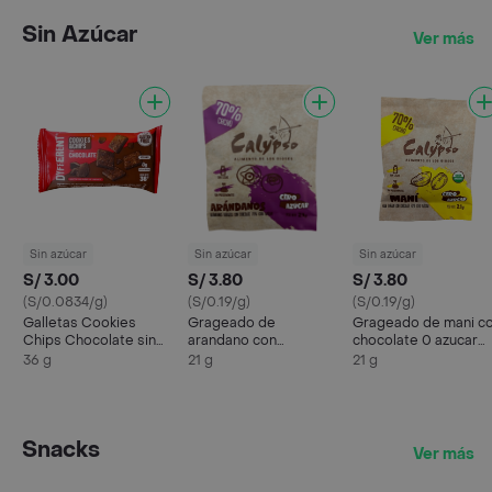
Sin Azúcar
Ver más
Sin azúcar
Sin azúcar
Sin azúcar
S/ 3.00
S/ 3.80
S/ 3.80
(S/0.0834/g)
(S/0.19/g)
(S/0.19/g)
Galletas Cookies
Grageado de
Grageado de mani c
Chips Chocolate sin
arandano con
chocolate 0 azucar
gluten 36 gr Dyfferent
chocolate 0 azucar
70% cacao de 21 g
36 g
21 g
21 g
70% cacao de 21 g
CALYPSO
CALYPSO
Snacks
Ver más