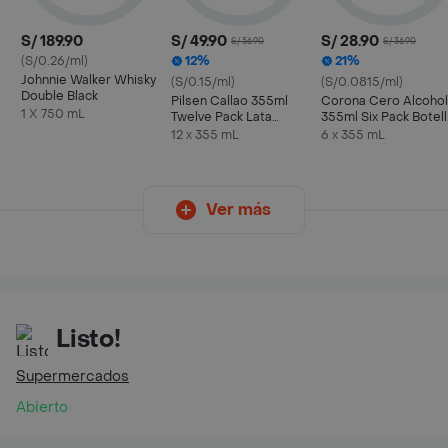
S/ 189.90
S/ 49.90
S/ 28.90
S/ 56.90
S/ 36.90
(S/0.26/ml)
12%
21%
Johnnie Walker Whisky
(S/0.15/ml)
(S/0.0815/ml)
Double Black
Pilsen Callao 355ml
Corona Cero Alcohol
1 X 750 mL
Twelve Pack Lata
355ml Six Pack Botell
Cerveza
Cerveza
12 x 355 mL
6 x 355 mL
Ver más
Listo!
Supermercados
Abierto