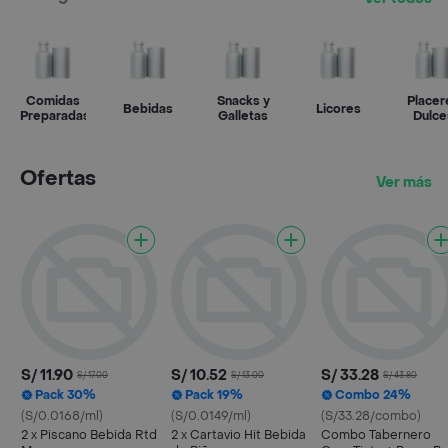
Comidas
Snacks y
Placer
Bebidas
Licores
Preparadas
Galletas
Dulce
Ofertas
Ver más
S/ 11.90
S/ 10.52
S/ 33.28
S/ 17.00
S/ 13.00
S/ 43.80
Pack 30%
Pack 19%
Combo 24%
(S/0.0168/ml)
(S/0.0149/ml)
(S/33.28/combo)
2 x Piscano Bebida Rtd
2 x Cartavio Hit Bebida
Combo Tabernero