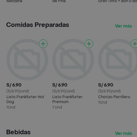
Manzana
de Piña
Gran Tinto + Bon o B
Crema de Maní
Comidas Preparadas
Ver más
S/ 6.90
S/ 6.90
S/ 6.90
(S/6.90/und)
(S/6.90/und)
(S/6.90/und)
Listo Frankfurter Hot
Listo Frankfurter
Chorizo Parrillero
Dog
Premium
1Und
1Und
1 Und
Bebidas
Ver más