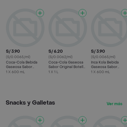
S/ 3.90
S/ 6.20
S/ 3.90
(S/0.0065/ml)
(S/0.0062/ml)
(S/0.0065/ml)
Coca-Cola Bebida
Coca-Cola Gaseosa
Inca Kola Bebida
Gaseosa Sabor
Sabor Original Botella
Gaseosa Sabor
Original
1 L
Original
1 X 600 mL
1 X 1 L
1 X 600 mL
Snacks y Galletas
Ver más