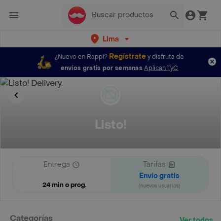
Lima
Regístrate
¿Nuevo en Rappi?
y disfruta de
envíos gratis por semanas
Aplican TyC
Listo!
Entrega
Tarifas
Envío gratis
24 min o prog.
(nuevos usuarios)
Categorías
Ver todos