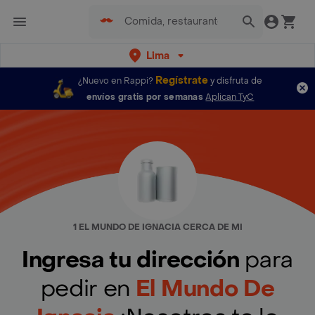
Lima
Regístrate
¿Nuevo en Rappi?
y disfruta de
envíos gratis por semanas
Aplican TyC
1 EL MUNDO DE IGNACIA CERCA DE MI
Ingresa tu dirección
para
pedir en
El Mundo De