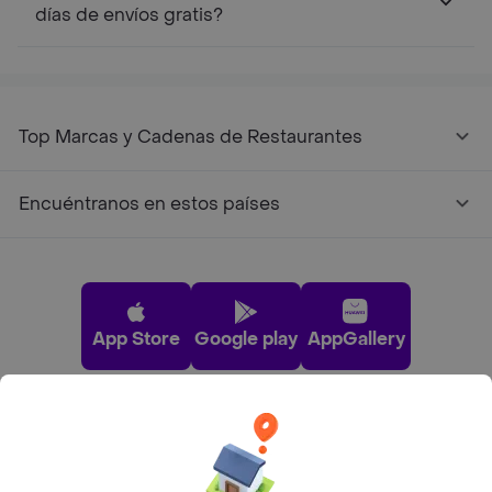
días de envíos gratis?
Top Marcas y Cadenas de Restaurantes
Encuéntranos en estos países
App Store
Google play
AppGallery
Pide tu comida favorita cerca de ti