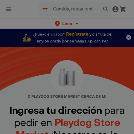
Lima
Regístrate
¿Nuevo en Rappi?
y disfruta de
envíos gratis por semanas
Aplican TyC
0 PLAYDOG STORE MARKET CERCA DE MI
Ingresa tu dirección
para
pedir en
Playdog Store