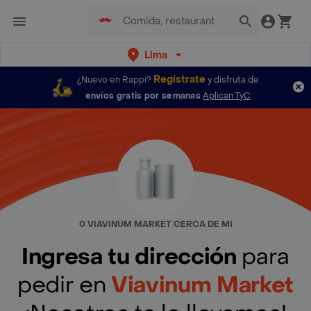
Lima
Regístrate
¿Nuevo en Rappi?
y disfruta de
envíos gratis por semanas
Aplican TyC
0 VIAVINUM MARKET CERCA DE MI
Ingresa tu dirección
para
pedir en
Viavinum Market