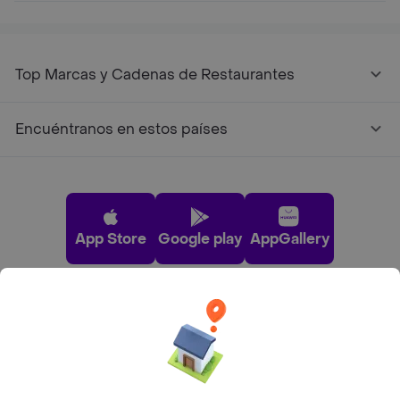
Top Marcas y Cadenas de Restaurantes
Encuéntranos en estos países
App Store
Google play
AppGallery
Pide tu comida favorita cerca de ti
Categorías