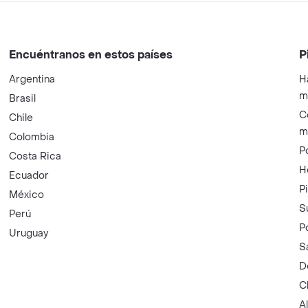
Encuéntranos en estos países
P
Argentina
H
m
Brasil
C
Chile
m
Colombia
P
Costa Rica
H
Ecuador
P
México
S
Perú
P
Uruguay
S
D
C
A