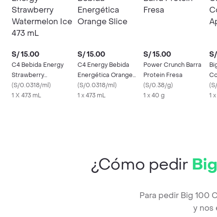
S/ 15.00
S/ 15.00
S/ 15.00
S/
C4 Bebida Energy
C4 Energy Bebida
Power Crunch Barra
Bi
Strawberry
Energética Orange
Protein Fresa
Co
Watermelon Ice 473
(
S/0.0318/ml
)
Slice
(
S/0.0318/ml
)
(
S/0.38/g
)
Pi
(
S
mL
1 X 473 mL
1 x 473 mL
1 x 40 g
1 
¿Cómo pedir
Big
Para pedir Big 100 
y nos 