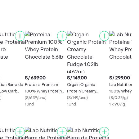
0
S/ 639.00
S/ 149.00
S/ 299.00
tion Barra de
Proteina Premium
Orgain Organic
Lab Nutrition Pr
 Low Carb
100% Whey Protein
Protein Creamy
100% Whey Pr
e Galleta
g
)
Chocolate 5.6lb
(
S/639/und
)
Chocolate Fudge
(
S/149/und
)
Chocolate
(
S/0.33/g
)
1Und
1.02lb (462gr)
1Und
1 x 907 g