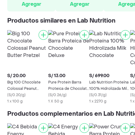
Agregar
Agregar
Agrega
Productos similares en Lab Nutrition
S/ 20.00
S/ 13.00
S/ 699.00
S/
Big 100 Chocolate
Pure Protein Barra
Lab Nutrition Proteína
La
Colossal Peanut
Proteica de Chocolate
100% Hidrolizada Milk
10
Butter Pretzel
(
S/0.20/g
)
Deluxe
(
S/0.26/g
)
Chocolate
(
S/0.31/g
)
Co
(
S
1 x 100 g
1 X 50 g
1 x 2270 g
1 
Productos complementarios en Lab Nutrit