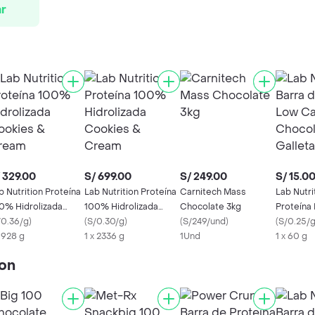
r
 329.00
S/ 699.00
S/ 249.00
S/ 15.0
b Nutrition Proteína
Lab Nutrition Proteína
Carnitech Mass
Lab Nutri
0% Hidrolizada
100% Hidrolizada
Chocolate 3kg
Proteína
okies & Cream
/0.36/g
)
Cookies & Cream
(
S/0.30/g
)
(
S/249/und
)
Chocolat
(
S/0.25/
x 928 g
1 x 2336 g
1Und
1 x 60 g
ion