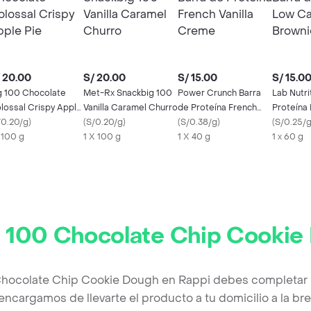
 20.00
S/ 20.00
S/ 15.00
S/ 15.0
g 100 Chocolate
Met-Rx Snackbig 100
Power Crunch Barra
Lab Nutri
lossal Crispy Apple
Vanilla Caramel Churro
de Proteína French
Proteína
e
/0.20/g
)
(
S/0.20/g
)
Vanilla Creme
(
S/0.38/g
)
Brownie
(
S/0.25/
x 100 g
1 X 100 g
1 X 40 g
1 x 60 g
 100 Chocolate Chip Cookie
Chocolate Chip Cookie Dough en Rappi debes completar 
encargamos de llevarte el producto a tu domicilio a la b