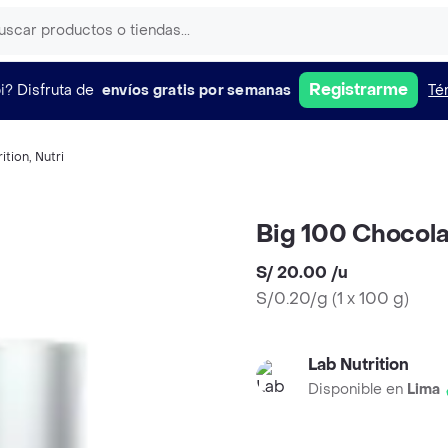
Registrarme
i?
Disfruta de
envíos gratis por semanas
Té
ition
,
Nutri
Big 100 Chocol
S/ 20.00
/
u
S/0.20/g
(
1 x 100 g
)
Lab Nutrition
Disponible en
Lima