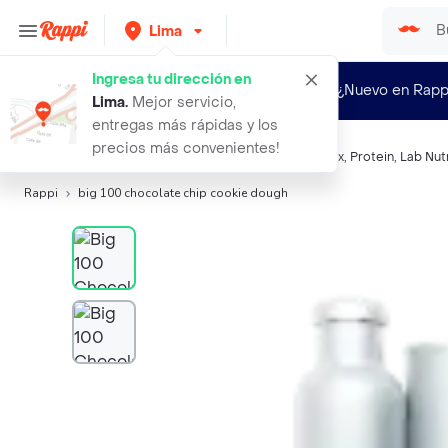
Lima
Ingresa tu dirección en
¿Nuevo en Rapp
Lima
.
Mejor servicio,
entregas más rápidas y los
precios más convenientes!
Búsquedas relacionadas:
Nutrición deportiva
,
Met-Rx
,
Protein
,
Lab Nutr
Rappi
big 100 chocolate chip cookie dough