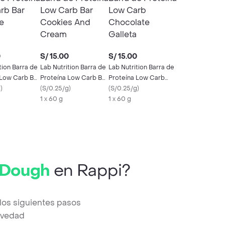
0
S/ 15.00
S/ 15.00
tion Barra de
Lab Nutrition Barra de
Lab Nutrition Barra de
 Low Carb Bar
Proteína Low Carb Bar
Proteína Low Carb
g
)
Cookies And Cream
(
S/0.25/g
)
Chocolate Galleta
(
S/0.25/g
)
1 x 60 g
1 x 60 g
 Dough
en Rappi?
los siguientes pasos
revedad