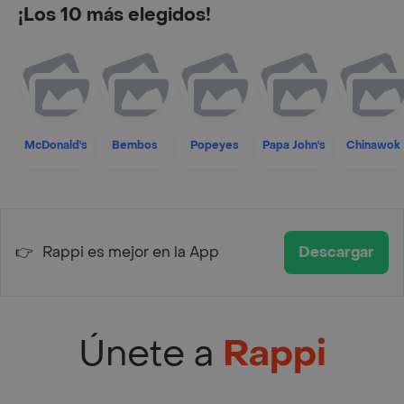
¡Los 10 más elegidos!
McDonald's
Bembos
Popeyes
Papa John's
Chinawok
👉
Rappi es mejor en la App
Descargar
Únete a
Rappi