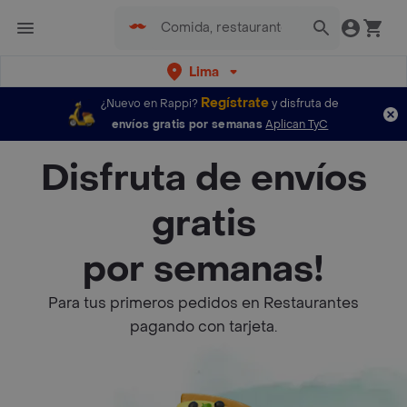
Lima
Regístrate
¿Nuevo en Rappi?
y disfruta de
envíos gratis por semanas
Aplican TyC
Disfruta de envíos
gratis
por semanas!
Para tus primeros pedidos en Restaurantes
pagando con tarjeta.