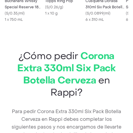
Buchanans Whisky
Topps Ring Pop
Cusqueña Dorada
Pil
Special Reserve 18
(
S/0.26/g
)
310ml Six Pack Botella
Six 
Años
(
S/0.35/ml
)
1 x 10 g
Cerveza
(
S/0.0899/ml
)
Cer
(
S/
1 x 750 mL
6 x 310 mL
6 X
¿Cómo pedir
Corona
Extra 330ml Six Pack
Botella Cerveza
en
Rappi?
Para pedir Corona Extra 330ml Six Pack Botella
Cerveza en Rappi debes completar los
siguientes pasos y nos encargamos de llevarte