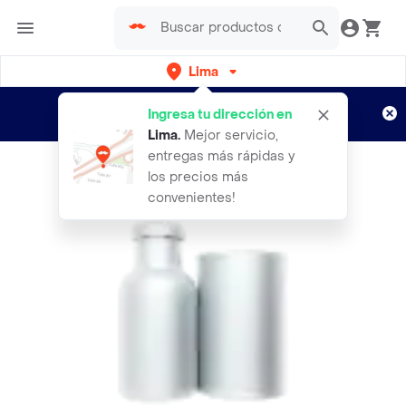
Lima
Regístrate
¿Nuevo en Rappi?
y disfruta de
Ingresa tu dirección en
envíos gratis por semanas
Aplican TyC
Lima
.
Mejor servicio,
entregas más rápidas y
los precios más
convenientes!