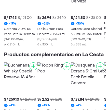
S/ 17.43
S/ 21.00
S/ 26.94
S/ 34.10
S/ 24.50
S/ 35.00
S/ 
Cor
-
17
%
-
21
%
-
30
%
Bot
Coronita 210ml Six
Stella Artois Pack
Corona Cero Alcohol
(
S/0
Pack Botella Cerveza
Cerveza 6 x 330 mL
355ml Six Pack Botella
1 x
(
S/0.0830/ml
)
(
S/0.0817/ml
)
Cerveza
(
S/0.0691/ml
)
6 X 210 mL
6 x 330 mL
6 x 355 mL
Productos complementarios en La Cesta
S/ 259.10
S/ 269.90
S/ 2.52
S/ 2.90
S/ 27.84
S/ 29.00
S/ 
-
4
%
-
13
%
-
4
%