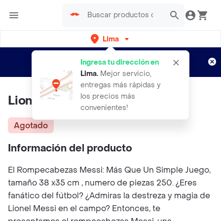
Lima
Regístrate
¿Nuevo en Rappi?
y disfruta de
Ingresa tu dirección en
envíos gratis por semanas
Aplican TyC
Lima
.
Mejor servicio,
entregas más rápidas y
los precios más
Lionel Messi
convenientes!
Agotado
Información del producto
El Rompecabezas Messi: Más Que Un Simple Juego,
tamaño 38 x35 cm , numero de piezas 250. ¿Eres
fanático del fútbol? ¿Admiras la destreza y magia de
Lionel Messi en el campo? Entonces, te