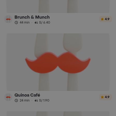
Brunch & Munch
4.9
44 min
·
S/ 6.40
Quinoa Café
4.9
24 min
·
S/ 1.90