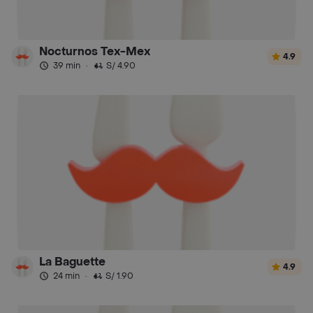
Nocturnos Tex-Mex
4.9
39 min
·
S/ 4.90
La Baguette
4.9
24 min
·
S/ 1.90