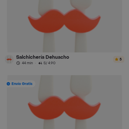
Salchichería Dehuacho
5
44 min
·
S/ 4.90
Envío Gratis