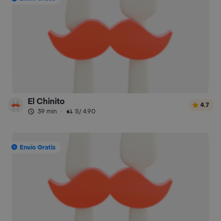
El Chinito
4.7
39 min
·
S/ 4.90
Envío Gratis