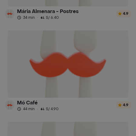
Mária Almenara - Postres
4.9
34 min
·
S/ 6.40
Mó Café
4.9
44 min
·
S/ 4.90