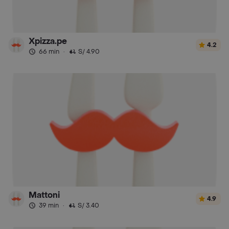
Xpizza.pe
4.2
66 min
·
S/ 4.90
Mattoni
4.9
39 min
·
S/ 3.40