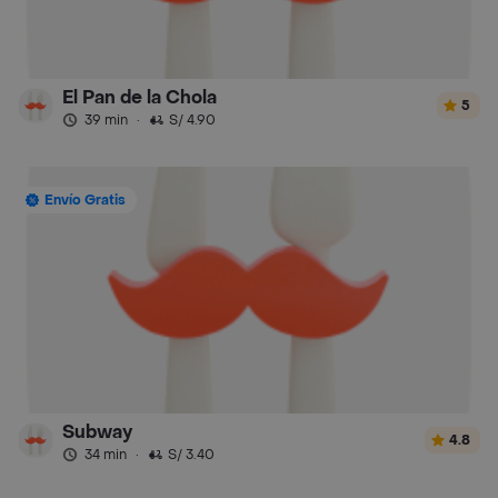
El Pan de la Chola
5
39 min
·
S/ 4.90
Envío Gratis
Subway
4.8
34 min
·
S/ 3.40