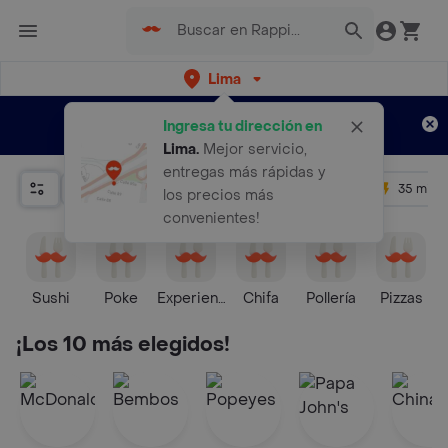
Lima
Regístrate
¿Nuevo en Rappi?
y disfruta de
Ingresa tu dirección en
envíos gratis por semanas
Aplican TyC
Lima
.
Mejor servicio,
entregas más rápidas y
Relevancia
Promos
+ 4.5
35 mins
los precios más
convenientes!
Sushi
Poke
Experiencias Culinarias
Chifa
Pollería
Pizzas
P
¡Los 10 más elegidos!