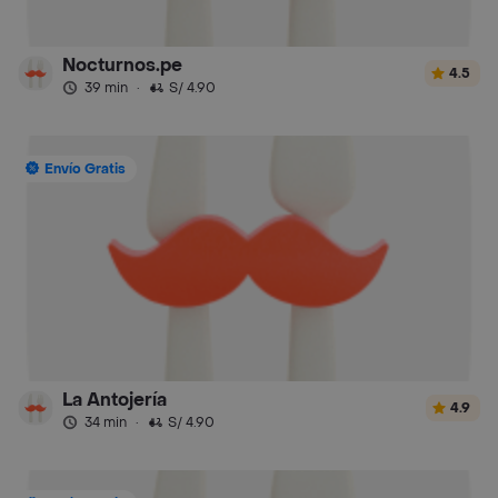
Nocturnos.pe
4.5
39 min
·
S/ 4.90
Envío Gratis
La Antojería
4.9
34 min
·
S/ 4.90