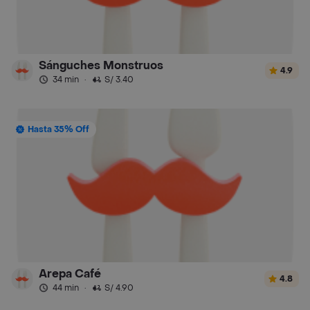
Sánguches Monstruos
4.9
34 min
·
S/ 3.40
Hasta 35% Off
Arepa Café
4.8
44 min
·
S/ 4.90