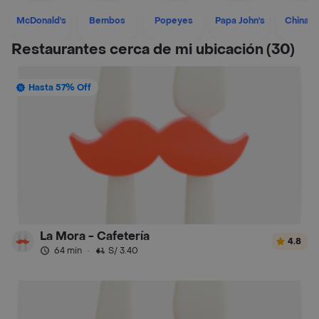
McDonald's
Bembos
Popeyes
Papa John's
Chinaw
Restaurantes cerca de mi ubicación
(30)
Hasta 57% Off
La Mora - Cafetería
4.8
64 min
·
S/ 3.40