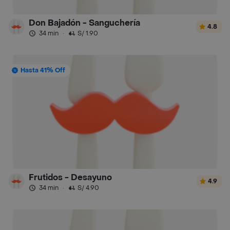
Don Bajadón - Sanguchería
4.8
34 min
·
S/ 1.90
Hasta 41% Off
Frutidos - Desayuno
4.9
34 min
·
S/ 4.90