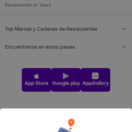
Restaurantes en Talara
Top Marcas y Cadenas de Restaurantes
Encuéntranos en estos países
App Store
Google play
AppGallery
Pide tu comida favorita cerca de ti
Categorías