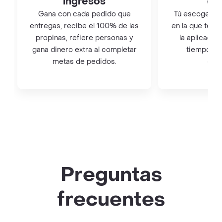
ingresos
qu
Gana con cada pedido que
Tú escoges el 
entregas, recibe el 100% de las
en la que te q
propinas, refiere personas y
la aplicación
gana dinero extra al completar
tiempo co
metas de pedidos.
con
Preguntas
frecuentes