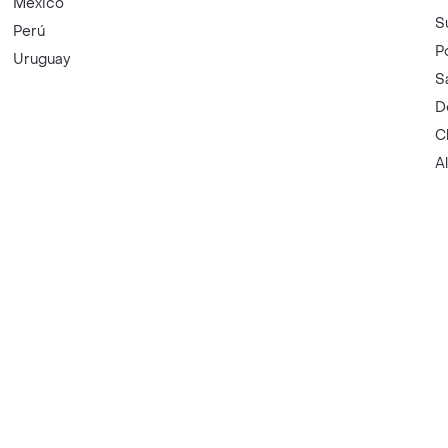
México
S
Perú
P
Uruguay
S
D
C
A