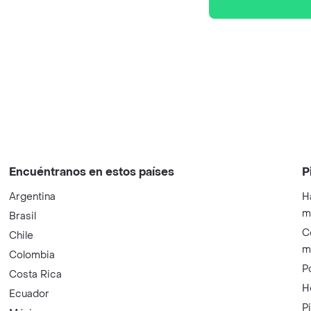
Encuéntranos en estos países
P
Argentina
H
m
Brasil
C
Chile
m
Colombia
P
Costa Rica
H
Ecuador
P