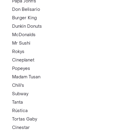
Papa John's
Don Belisario
Burger King
Dunkin Donuts
McDonalds
Mr Sushi
Rokys
Cineplanet
Popeyes
Madam Tusan
Chili's
Subway
Tanta
Rústica
Tortas Gaby
Cinestar