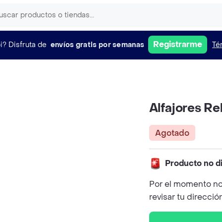
Registrarme
i?
Disfruta de
envíos gratis por semanas
Té
Alfajores Re
Agotado
Producto no d
Por el momento no
revisar tu direcció