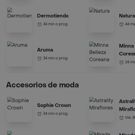
Dermotienda
Natura
34 min o prog.
44 mi
Minna 
Aruma
Corea
34 min o prog.
24 mi
Accesorios de moda
Astrali
Sophie Crown
Mirafl
34 min o prog.
Vie, 