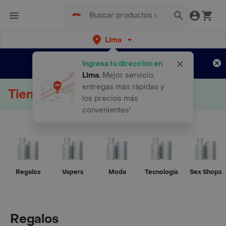
Lima
Regístrate
¿Nuevo en Rappi?
y disfruta de
Ingresa tu dirección en
envíos gratis por semanas
Aplican TyC
Lima
.
Mejor servicio,
entregas más rápidas y
Tienda Online
los precios más
convenientes!
Regalos
Vapers
Moda
Tecnología
Sex Shops
Regalos