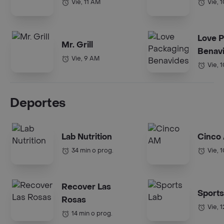
Vie, 11 AM
Vie, 
Love 
Mr. Grill
Benav
Vie, 9 AM
Vie, 
Deportes
Lab Nutrition
Cinco
34 min o prog.
Vie, 
Recover Las
Sports
Rosas
Vie, 
14 min o prog.