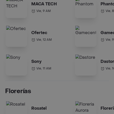
MACA TECH
Phant
Vie, 9 AM
Vie, 
Ofertec
Gamec
Vie, 12 AM
Vie, 
Sony
Dasto
Vie, 11 AM
Vie, 
Florerías
Rosatel
Florer