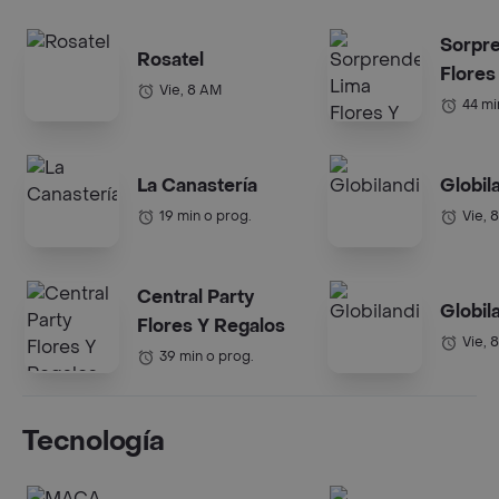
Sorpr
Rosatel
Flores
Vie, 8 AM
44 mi
La Canastería
Globil
19 min o prog.
Vie, 
Central Party
Globil
Flores Y Regalos
Vie, 
39 min o prog.
Tecnología