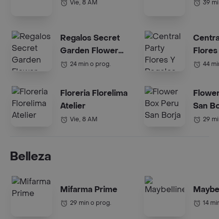
Vie, 8 AM
39 mi
Regalos Secret
Centra
Garden Flower
Flores
Boutique
24 min o prog.
44 mi
Floreria Florelima
Flower
Atelier
San Bo
Vie, 8 AM
29 mi
Belleza
Mifarma Prime
Maybel
29 min o prog.
14 mi