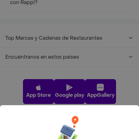
con Rappi?
Top Marcas y Cadenas de Restaurantes
Encuéntranos en estos países
App Store
Google play
AppGallery
Pide tu comida favorita cerca de ti