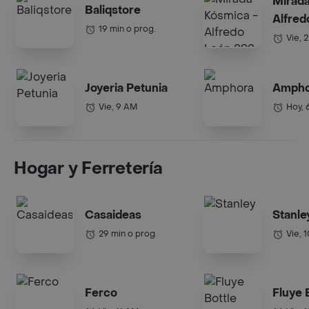
Mirada
Baliqstore
Alfred
19 min o prog.
Vie, 
Joyeria Petunia
Ampho
Vie, 9 AM
Hoy, 
Hogar y Ferretería
Casaideas
Stanle
29 min o prog.
Vie, 
Ferco
Fluye 