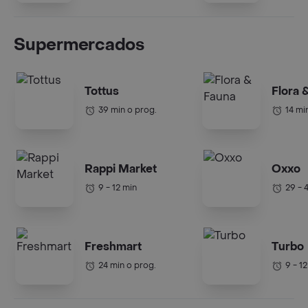
Supermercados
Tottus
Flora 
39 min o prog.
14 mi
Rappi Market
Oxxo
9 - 12 min
29 - 
Freshmart
Turbo
24 min o prog.
9 - 1