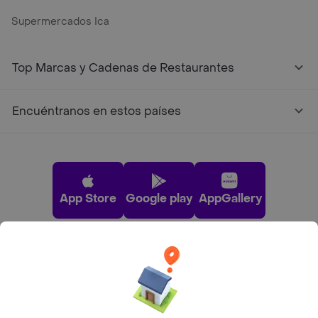
Supermercados Ica
Top Marcas y Cadenas de Restaurantes
Encuéntranos en estos países
App Store
Google play
AppGallery
Pide tu comida favorita cerca de ti
Categorías