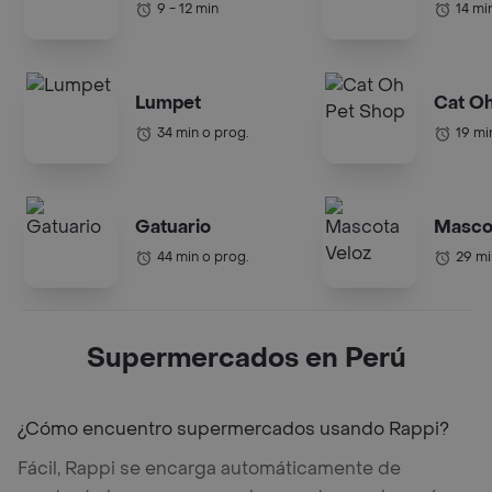
9 - 12 min
14 mi
Lumpet
Cat Oh
34 min o prog.
19 mi
Gatuario
Masco
44 min o prog.
29 mi
Supermercados en Perú
¿Cómo encuentro supermercados usando Rappi?
Fácil, Rappi se encarga automáticamente de