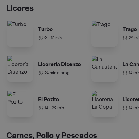
Licores
Turbo
Trago
9 - 12 min
29 mi
Licorería Disenzo
La Can
24 min o prog.
14 mi
El Pozito
Licore
14 - 29 min
14 mi
Carnes, Pollo y Pescados