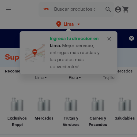
Lima
Regístrate
¿Nuevo en Rappi?
y disfruta de
Ingresa tu dirección en
envíos gratis por semanas
Aplican TyC
Lima
.
Mejor servicio,
entregas más rápidas y
Supermercados Delivery
los precios más
convenientes!
Recomendados:
Supermercados
Supermercados
Supermercados
Lima
-
Piura
-
Trujillo
Exclusivos
Mercados
Frutas y
Carnes y
Saludables
Rappi
Verduras
Pescados