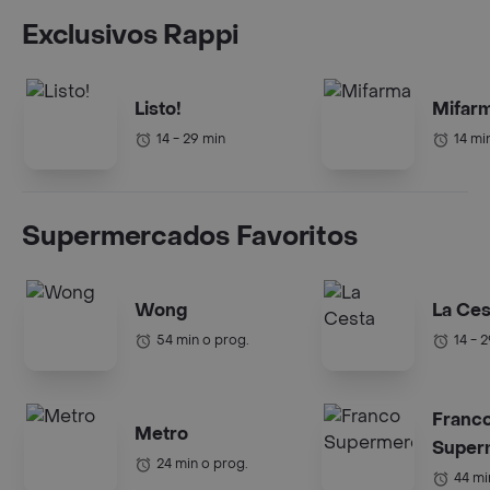
Exclusivos Rappi
Listo!
Mifar
14 - 29 min
14 mi
Supermercados Favoritos
Wong
La Ces
54 min o prog.
14 - 
Franc
Metro
Super
24 min o prog.
44 mi