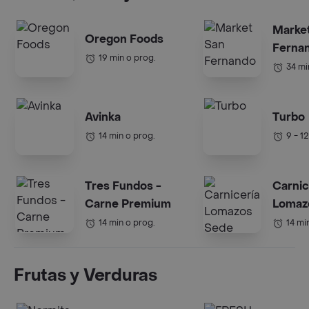
Marke
Oregon Foods
Ferna
19 min o prog.
34 mi
Avinka
Turbo
14 min o prog.
9 - 1
Tres Fundos -
Carnic
Carne Premium
Lomaz
Mirafl
14 min o prog.
14 mi
Frutas y Verduras