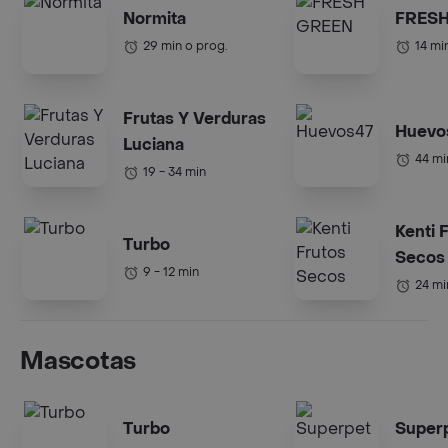
Normita
FRES
29 min o prog.
14 mi
Frutas Y Verduras
Huevo
Luciana
44 mi
19 - 34 min
Kenti 
Turbo
Secos
9 - 12 min
24 mi
Mascotas
Turbo
Super