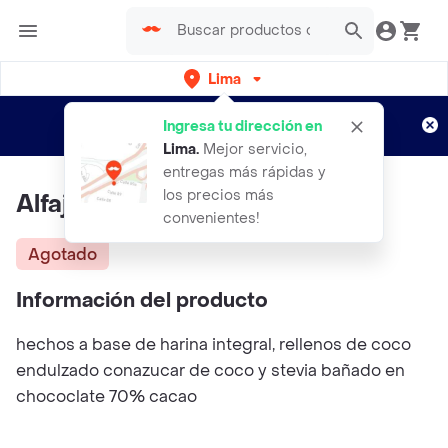
Lima
Regístrate
¿Nuevo en Rappi?
y disfruta de
Ingresa tu dirección en
envíos gratis por semanas
Aplican TyC
Lima
.
Mejor servicio,
entregas más rápidas y
los precios más
Alfajores Veganos
convenientes!
Agotado
Información del producto
hechos a base de harina integral, rellenos de coco
endulzado conazucar de coco y stevia bañado en
chococlate 70% cacao