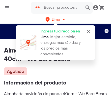
Lima
Regístrate
¿Nuevo en Rappi?
y disfruta de
Ingresa tu dirección en
envíos gratis por semanas
Aplican TyC
Lima
.
Mejor servicio,
entregas más rápidas y
los precios más
Almohada Navideña De Panda
convenientes!
40cm - We Bare Bears
Agotado
Información del producto
Almohada navideña de panda 40cm - We Bare Bears