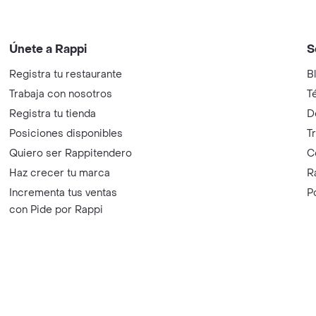
Únete a Rappi
S
Registra tu restaurante
B
Trabaja con nosotros
T
Registra tu tienda
D
Posiciones disponibles
T
Quiero ser Rappitendero
C
Haz crecer tu marca
R
Incrementa tus ventas
P
con Pide por Rappi