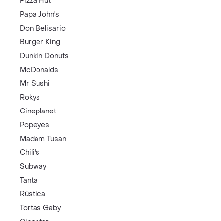
Pizza Hut
Papa John's
Don Belisario
Burger King
Dunkin Donuts
McDonalds
Mr Sushi
Rokys
Cineplanet
Popeyes
Madam Tusan
Chili's
Subway
Tanta
Rústica
Tortas Gaby