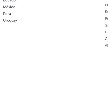
Ecuador
P
México
S
Perú
P
Uruguay
S
D
C
A