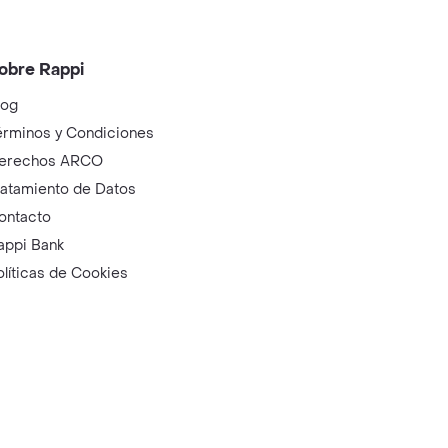
obre Rappi
log
érminos y Condiciones
erechos ARCO
ratamiento de Datos
ontacto
appi Bank
olíticas de Cookies