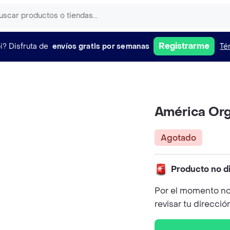
Registrarme
i?
Disfruta de
envíos gratis por semanas
Té
América Org
Agotado
Producto no d
Por el momento no
revisar tu direcció