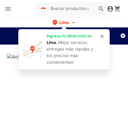
Lima
Regístrate
¿Nuevo en Rappi?
y disfruta de
Ingresa tu dirección en
envíos gratis por semanas
Aplican TyC
Lima
.
Mejor servicio,
entregas más rápidas y
los precios más
convenientes!