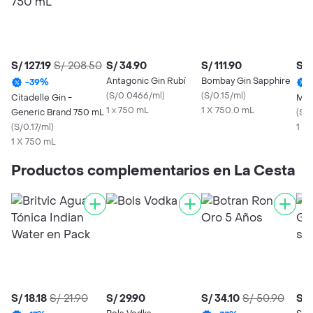
S/ 127.19
S/ 208.50
S/ 34.90
S/ 111.90
S/ 
Antagonic Gin Rubí
Bombay Gin Sapphire
-
39
%
(
S/0.0466/ml
)
(
S/0.15/ml
)
Citadelle Gin -
Mg 
1 x 750 mL
1 X 750.0 mL
Generic Brand 750 mL
(
S/
(
S/0.17/ml
)
1 X
1 X 750 mL
Productos complementarios en La Cesta
S/ 18.18
S/ 21.90
S/ 29.90
S/ 34.10
S/ 50.90
S/ 