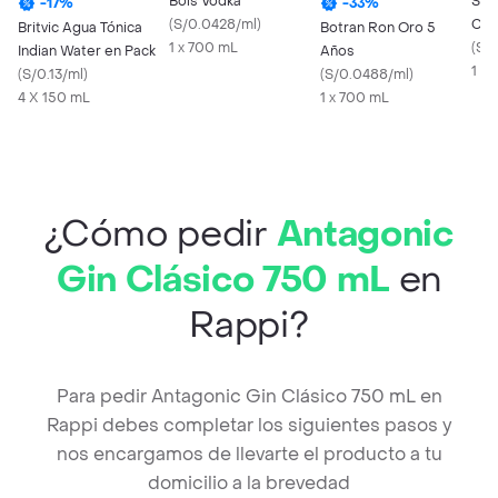
Bols Vodka
Sch
-
17
%
-
33
%
(
S/0.0428/ml
)
Citr
Britvic Agua Tónica
Botran Ron Oro 5
1 x 700 mL
(
S/
Indian Water en Pack
Años
1 X 
(
S/0.13/ml
)
(
S/0.0488/ml
)
4 X 150 mL
1 x 700 mL
¿Cómo pedir
Antagonic
Gin Clásico 750 mL
en
Rappi?
Para pedir Antagonic Gin Clásico 750 mL en
Rappi debes completar los siguientes pasos y
nos encargamos de llevarte el producto a tu
domicilio a la brevedad