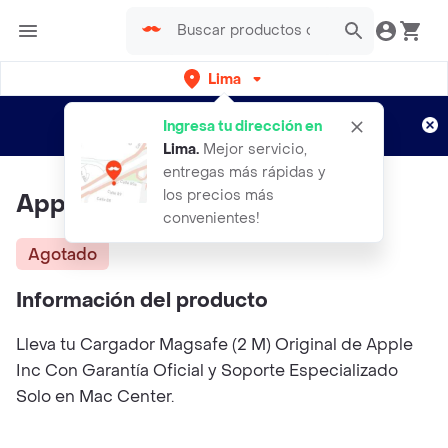
Lima
Regístrate
¿Nuevo en Rappi?
y disfruta de
Ingresa tu dirección en
envíos gratis por semanas
Aplican TyC
Lima
.
Mejor servicio,
entregas más rápidas y
los precios más
Apple Cargador Magsafe 2 m
convenientes!
Agotado
Información del producto
Lleva tu Cargador Magsafe (2 M) Original de Apple
Inc Con Garantía Oficial y Soporte Especializado
Solo en Mac Center.