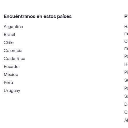
Encuéntranos en estos países
P
Argentina
H
m
Brasil
C
Chile
m
Colombia
P
Costa Rica
H
Ecuador
P
México
S
Perú
P
Uruguay
S
D
C
A