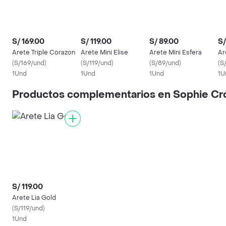
S/ 169.00
S/ 119.00
S/ 89.00
S/
Arete Triple Corazon
Arete Mini Elise
Arete Mini Esfera
Ar
(
S/169/und
)
(
S/119/und
)
(
S/89/und
)
(
S
1Und
1Und
1Und
1U
Productos complementarios en Sophie C
S/ 119.00
Arete Lia Gold
(
S/119/und
)
1Und