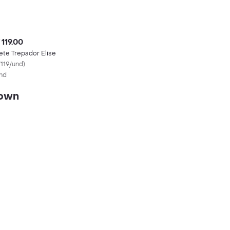
 119.00
ete Trepador Elise
/119/und
)
nd
rown