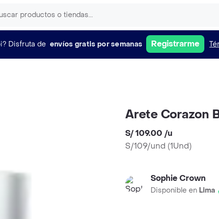
Registrarme
i?
Disfruta de
envíos gratis por semanas
Té
Arete Corazon B
S/ 109.00
/
u
S/109/und
(
1Und
)
Sophie Crown
Disponible en
Lima