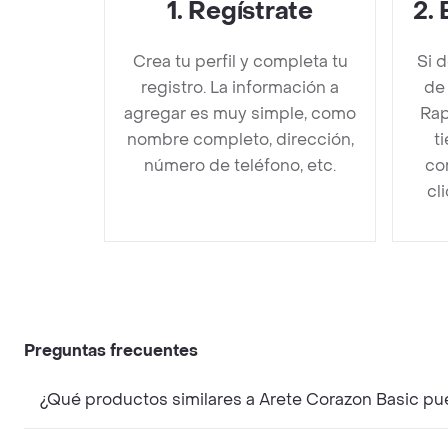
1
.
Regístrate
2
.
Crea tu perfil y completa tu
Si 
registro. La información a
de
agregar es muy simple, como
Rap
nombre completo, dirección,
t
número de teléfono, etc.
co
cl
Preguntas frecuentes
¿Qué productos similares a Arete Corazon Basic p