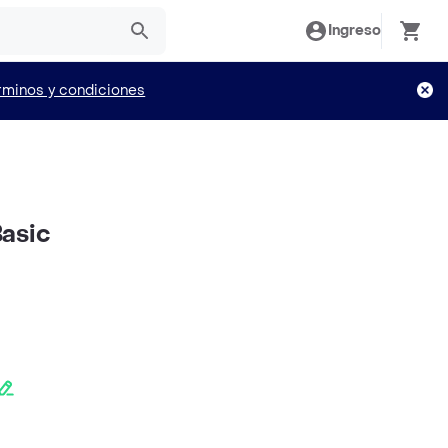
Ingreso
rminos y condiciones
asic