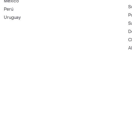
México
S
Perú
P
Uruguay
S
D
C
A