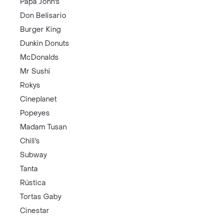
Papa John's
Don Belisario
Burger King
Dunkin Donuts
McDonalds
Mr Sushi
Rokys
Cineplanet
Popeyes
Madam Tusan
Chili's
Subway
Tanta
Rústica
Tortas Gaby
Cinestar