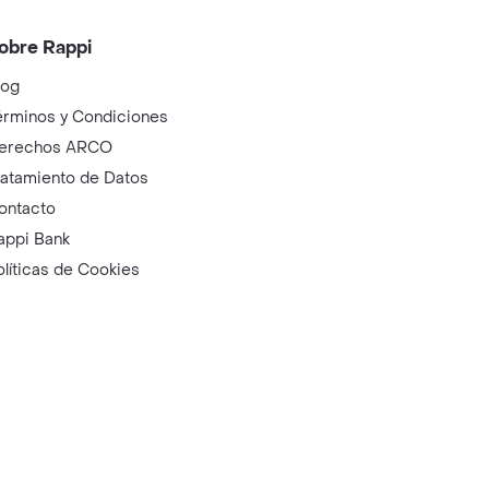
obre Rappi
log
érminos y Condiciones
erechos ARCO
ratamiento de Datos
ontacto
appi Bank
olíticas de Cookies