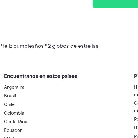
"feliz cumpleaños " 2 globos de estrellas
Encuéntranos en estos países
P
Argentina
H
m
Brasil
C
Chile
m
Colombia
P
Costa Rica
H
Ecuador
P