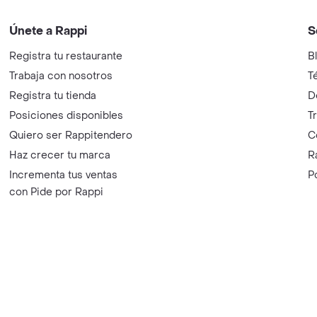
Únete a Rappi
S
Registra tu restaurante
B
Trabaja con nosotros
T
Registra tu tienda
D
Posiciones disponibles
T
Quiero ser Rappitendero
C
Haz crecer tu marca
R
Incrementa tus ventas
P
con Pide por Rappi