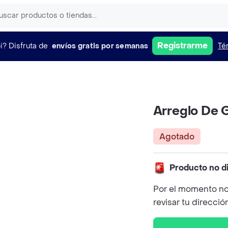
Registrarme
i?
Disfruta de
envíos gratis por semanas
Té
Arreglo De 
Agotado
Producto no d
Por el momento no
revisar tu direcció