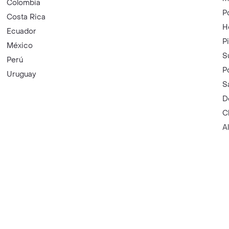
Colombia
P
Costa Rica
H
Ecuador
P
México
S
Perú
P
Uruguay
S
D
C
A