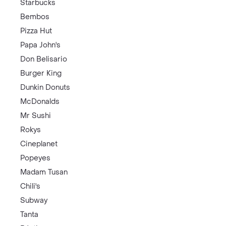
Starbucks
Bembos
Pizza Hut
Papa John's
Don Belisario
Burger King
Dunkin Donuts
McDonalds
Mr Sushi
Rokys
Cineplanet
Popeyes
Madam Tusan
Chili's
Subway
Tanta