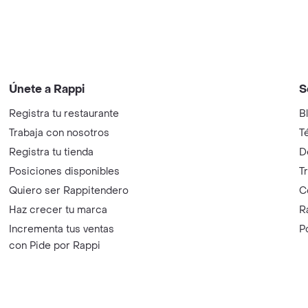
Únete a Rappi
S
Registra tu restaurante
B
Trabaja con nosotros
T
Registra tu tienda
D
Posiciones disponibles
T
Quiero ser Rappitendero
C
Haz crecer tu marca
R
Incrementa tus ventas
P
con Pide por Rappi