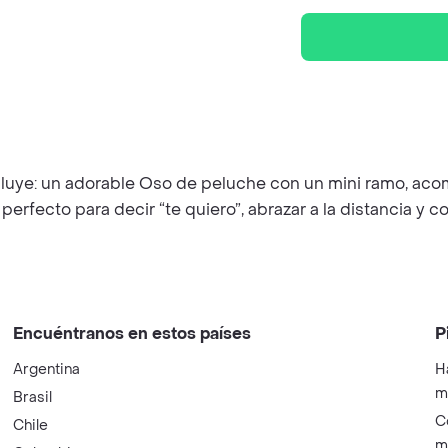
ncluye: un adorable Oso de peluche con un mini ramo, a
erfecto para decir “te quiero”, abrazar a la distancia y c
Encuéntranos en estos países
P
Argentina
H
m
Brasil
C
Chile
m