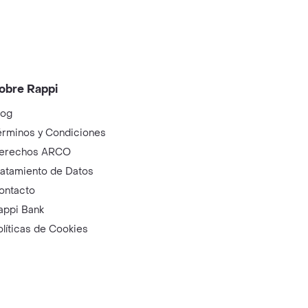
obre Rappi
log
érminos y Condiciones
erechos ARCO
ratamiento de Datos
ontacto
appi Bank
olíticas de Cookies