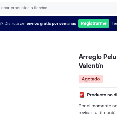
Registrarme
i?
Disfruta de
envíos gratis por semanas
Té
Arreglo Pe
Valentín
Agotado
Producto no d
Por el momento no
revisar tu direcció