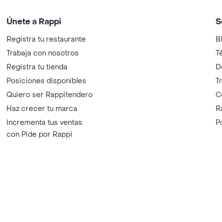
Únete a Rappi
S
Registra tu restaurante
B
Trabaja con nosotros
T
Registra tu tienda
D
Posiciones disponibles
T
Quiero ser Rappitendero
C
Haz crecer tu marca
R
Incrementa tus ventas
P
con Pide por Rappi