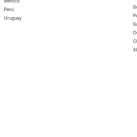
México
S
Perú
P
Uruguay
S
D
C
A