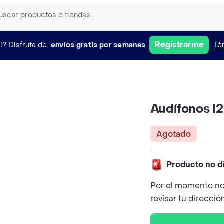
Registrarme
i?
Disfruta de
envíos gratis por semanas
Té
Audífonos I
Agotado
Producto no d
Por el momento no
revisar tu direcció