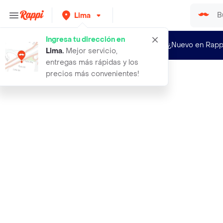
Lima
Ingresa tu dirección en
¿Nuevo en Rapp
Lima
.
Mejor servicio,
entregas más rápidas y los
precios más convenientes!
Rappi
audifonos i2go over the heads bluet