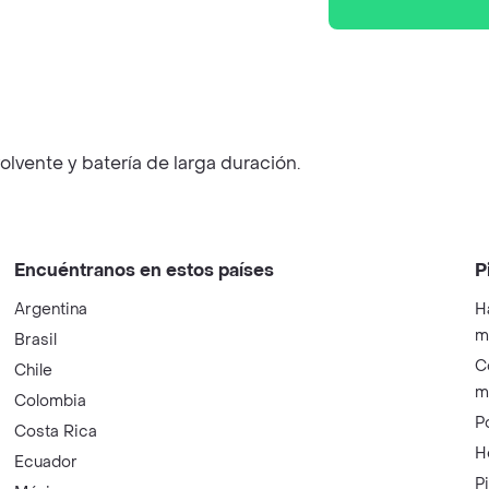
lvente y batería de larga duración.
Encuéntranos en estos países
P
Argentina
H
m
Brasil
C
Chile
m
Colombia
P
Costa Rica
H
Ecuador
P