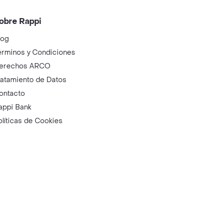
obre Rappi
log
érminos y Condiciones
erechos ARCO
ratamiento de Datos
ontacto
appi Bank
olíticas de Cookies