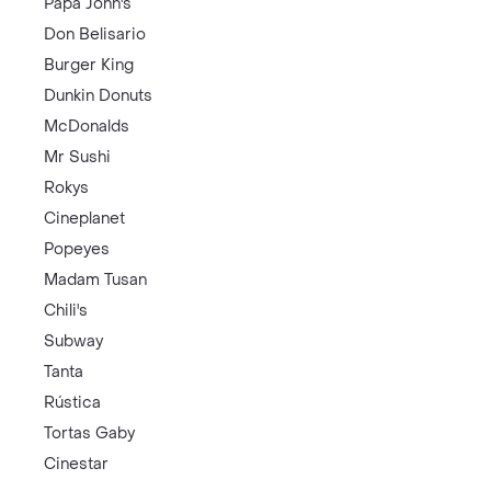
Papa John's
Don Belisario
Burger King
Dunkin Donuts
McDonalds
Mr Sushi
Rokys
Cineplanet
Popeyes
Madam Tusan
Chili's
Subway
Tanta
Rústica
Tortas Gaby
Cinestar