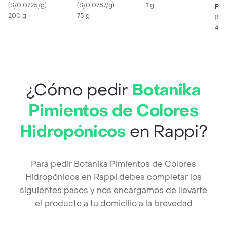
Rallado
(
S/0.0725/g
)
(
S/0.0787/g
)
1 g
Pen
200 g
75 g
(
S/
400
¿Cómo pedir
Botanika
Pimientos de Colores
Hidropónicos
en Rappi?
Para pedir Botanika Pimientos de Colores
Hidropónicos en Rappi debes completar los
siguientes pasos y nos encargamos de llevarte
el producto a tu domicilio a la brevedad