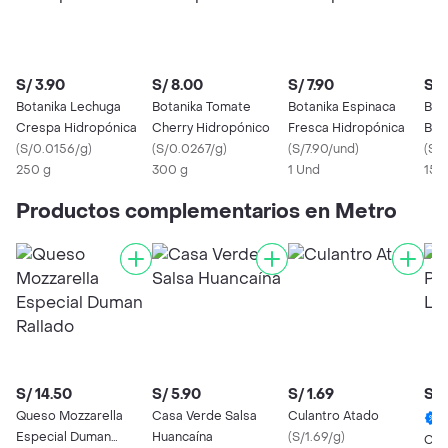
S/ 3.90
S/ 8.00
S/ 7.90
S/ 
Botanika Lechuga
Botanika Tomate
Botanika Espinaca
Bot
Crespa Hidropónica
Cherry Hidropónico
Fresca Hidropónica
Bab
(
S/0.0156/g
)
(
S/0.0267/g
)
(
S/7.90/und
)
(
S/
250 g
300 g
1 Und
150
Productos complementarios en Metro
S/ 14.50
S/ 5.90
S/ 1.69
S/ 
Queso Mozzarella
Casa Verde Salsa
Culantro Atado
Especial Duman
Huancaína
(
S/1.69/g
)
Cui