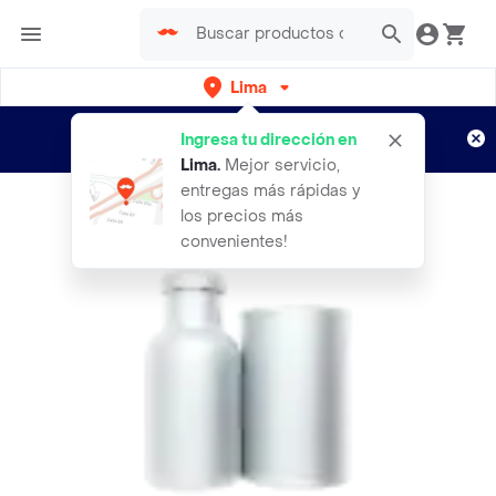
Lima
Regístrate
¿Nuevo en Rappi?
y disfruta de
Ingresa tu dirección en
envíos gratis por semanas
Aplican TyC
Lima
.
Mejor servicio,
entregas más rápidas y
los precios más
convenientes!