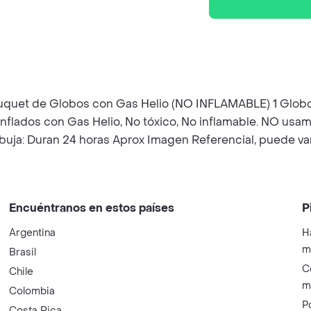
 Bouquet de Globos con Gas Helio (NO INFLAMABLE) 1 Globo
nflados con Gas Helio, No tóxico, No inflamable. NO usa
buja: Duran 24 horas Aprox Imagen Referencial, puede var
Encuéntranos en estos países
P
Argentina
H
m
Brasil
C
Chile
m
Colombia
P
Costa Rica