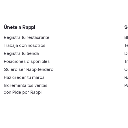
Únete a Rappi
S
Registra tu restaurante
B
Trabaja con nosotros
T
Registra tu tienda
D
Posiciones disponibles
T
Quiero ser Rappitendero
C
Haz crecer tu marca
R
Incrementa tus ventas
P
con Pide por Rappi