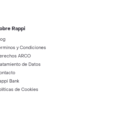
obre Rappi
log
érminos y Condiciones
erechos ARCO
ratamiento de Datos
ontacto
appi Bank
olíticas de Cookies