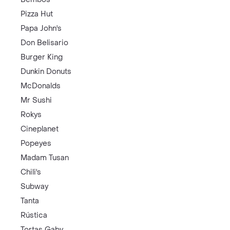
Pizza Hut
Papa John's
Don Belisario
Burger King
Dunkin Donuts
McDonalds
Mr Sushi
Rokys
Cineplanet
Popeyes
Madam Tusan
Chili's
Subway
Tanta
Rústica
Tortas Gaby