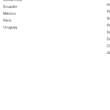
H
Ecuador
P
México
S
Perú
P
Uruguay
S
D
C
A