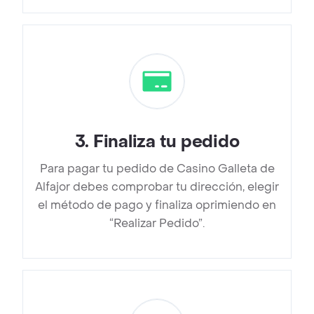
3
.
Finaliza tu pedido
Para pagar tu pedido de Casino Galleta de
Alfajor debes comprobar tu dirección, elegir
el método de pago y finaliza oprimiendo en
“Realizar Pedido”.