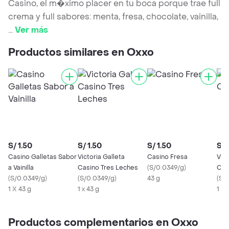
Casino, el m�ximo placer en tu boca porque trae full
crema y full sabores: menta, fresa, chocolate, vainilla,
...
Ver más
Productos similares en Oxxo
S/ 1.50
S/ 1.50
S/ 1.50
S/ 
Casino Galletas Sabor
Victoria Galleta
Casino Fresa
Vict
a Vainilla
Casino Tres Leches
(
S/0.0349/g
)
Cas
(
S/0.0349/g
)
(
S/0.0349/g
)
43 g
(
S/
1 X 43 g
1 x 43 g
1 x 
Productos complementarios en Oxxo