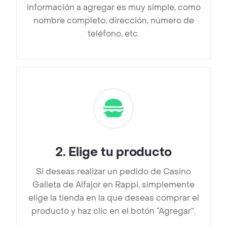
información a agregar es muy simple, como
nombre completo, dirección, número de
teléfono, etc.
2
.
Elige tu producto
Si deseas realizar un pedido de Casino
Galleta de Alfajor en Rappi, simplemente
elige la tienda en la que deseas comprar el
producto y haz clic en el botón “Agregar”.