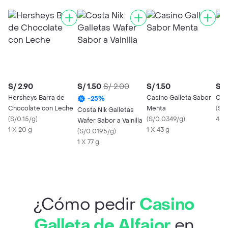
S/ 2.90
S/ 1.50
S/ 2.00
S/ 1.50
S/ 
Hersheys Barra de
Casino Galleta Sabor
Cas
-
25
%
Chocolate con Leche
Menta
(
S/
Costa Nik Galletas
(
S/0.15/g
)
(
S/0.0349/g
)
43 
Wafer Sabor a Vainilla
1 X 20 g
1 X 43 g
(
S/0.0195/g
)
1 X 77 g
¿Cómo pedir
Casino
Galleta de Alfajor
en