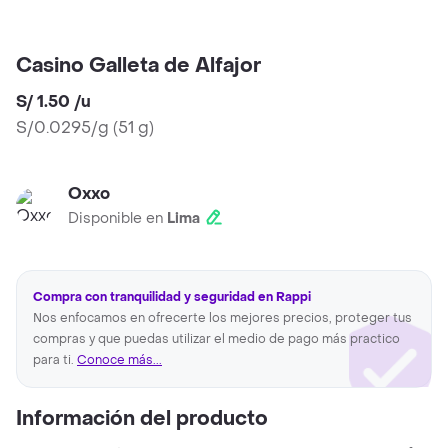
Casino Galleta de Alfajor
S/ 1.50
/
u
S/0.0295/g
(
51 g
)
Oxxo
Disponible en
Lima
Compra con tranquilidad y seguridad en Rappi
Nos enfocamos en ofrecerte los mejores precios, proteger tus
compras y que puedas utilizar el medio de pago más practico
para ti.
Conoce más...
Información del producto