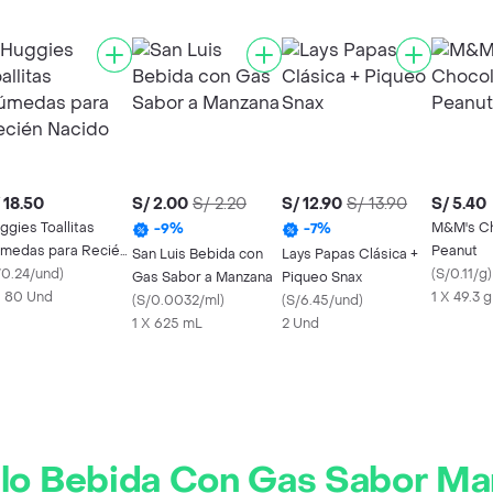
 18.50
S/ 2.00
S/ 2.20
S/ 12.90
S/ 13.90
S/ 5.40
ggies Toallitas
M&M's C
-
9
%
-
7
%
medas para Recién
Peanut
San Luis Bebida con
Lays Papas Clásica +
cido
/0.24/und
)
(
S/0.11/g
)
Gas Sabor a Manzana
Piqueo Snax
X 80 Und
1 X 49.3 g
(
S/0.0032/ml
)
(
S/6.45/und
)
1 X 625 mL
2 Und
lo Bebida Con Gas Sabor Ma