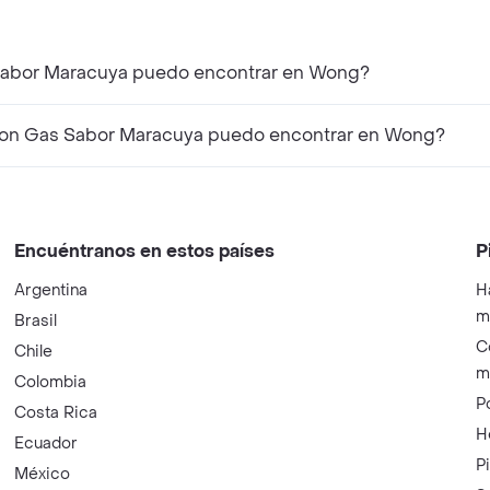
 Sabor Maracuya puedo encontrar en Wong?
Con Gas Sabor Maracuya puedo encontrar en Wong?
Encuéntranos en estos países
P
Argentina
H
m
Brasil
C
Chile
m
Colombia
P
Costa Rica
H
Ecuador
P
México