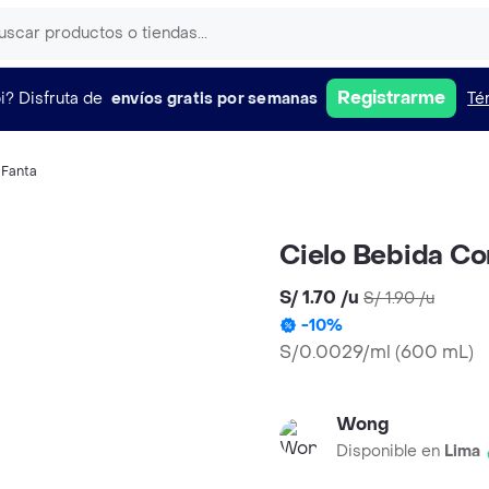
Registrarme
i?
Disfruta de
envíos gratis por semanas
Té
,
Fanta
Cielo Bebida C
S/ 1.70
/
u
S/ 1.90
/
u
-
10
%
S/0.0029/ml
(
600 mL
)
Wong
Disponible en
Lima