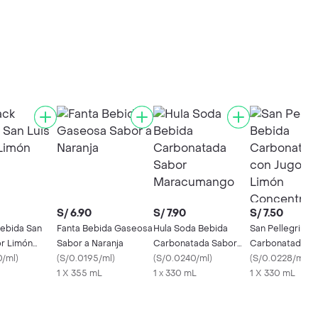
S/ 6.90
S/ 7.90
S/ 7.50
Bebida San
Fanta Bebida Gaseosa
Hula Soda Bebida
San Pellegrino 
or Limón
Sabor a Naranja
Carbonatada Sabor
Carbonatada co
0/ml
)
(
S/0.0195/ml
)
Maracumango
(
S/0.0240/ml
)
de Limón
(
S/0.0228/ml
)
1 X 355 mL
1 x 330 mL
Concentrado
1 X 330 mL