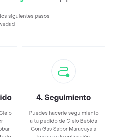
los siguientes pasos
revedad
dido
4
.
Seguimiento
Cielo
Puedes hacerle seguimiento
or
a tu pedido de Cielo Bebida
obar
Con Gas Sabor Maracuya a
étodo
través de la aplicación.