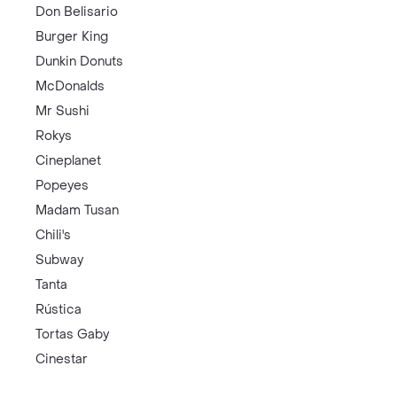
Don Belisario
Burger King
Dunkin Donuts
McDonalds
Mr Sushi
Rokys
Cineplanet
Popeyes
Madam Tusan
Chili's
Subway
Tanta
Rústica
Tortas Gaby
Cinestar