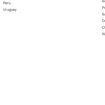
S
Perú
P
Uruguay
S
D
C
A