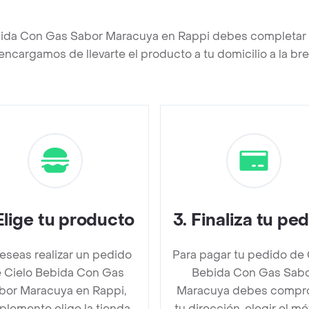
bida Con Gas Sabor Maracuya en Rappi debes completar 
encargamos de llevarte el producto a tu domicilio a la b
Elige tu producto
3
.
Finaliza tu pe
deseas realizar un pedido
Para pagar tu pedido de 
 Cielo Bebida Con Gas
Bebida Con Gas Sab
bor Maracuya en Rappi,
Maracuya debes compr
plemente elige la tienda
tu dirección, elegir el m