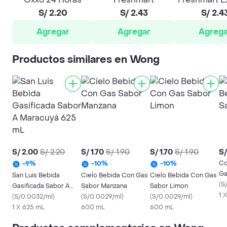
S/ 2.20
S/ 2.43
S/ 2.4
Agregar
Agregar
Agrega
Productos similares en Wong
S/ 2.00
S/ 2.20
S/ 1.70
S/ 1.90
S/ 1.70
S/ 1.90
S/
Co
-
9
%
-
10
%
-
10
%
Ga
San Luis Bebida
Cielo Bebida Con Gas
Cielo Bebida Con Gas
Or
(
S
Gasificada Sabor A
Sabor Manzana
Sabor Limon
1 
Maracuyá 625 mL
(
S/0.0032/ml
)
(
S/0.0029/ml
)
(
S/0.0029/ml
)
1 X 625 mL
600 mL
600 mL