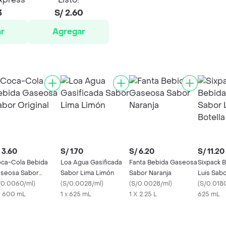
3
S/ 2.60
r
Agregar
 3.60
S/ 1.70
S/ 6.20
S/ 11.20
ca-Cola Bebida
Loa Agua Gasificada
Fanta Bebida Gaseosa
Sixpack 
seosa Sabor
Sabor Lima Limón
Sabor Naranja
Luis Sab
iginal
/0.0060/ml
)
(
S/0.0028/ml
)
(
S/0.0028/ml
)
Botella
(
S/0.018
X 600 mL
1 x 625 mL
1 X 2.25 L
625 mL