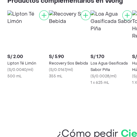
Productos complementarios en Wong
S/ 2.00
S/ 5.90
S/ 1.70
S/
Lipton Té Limón
Recovery Sos Bebida
Loa Agua Gasificada
Hu
(
S/0.0040/ml
)
(
S/0.0167/ml
)
Sabor Piña
Hú
500 mL
355 mL
(
S/0.0028/ml
)
Na
(
S
1 x 625 mL
1 
¿Cómo pedir
Cie