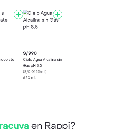
S/ 9.90
hocolate
Cielo Agua Alcalina sin
Gas pH 8.5
(
S/0.0153/ml
)
650 mL
racuya
en Rappi?