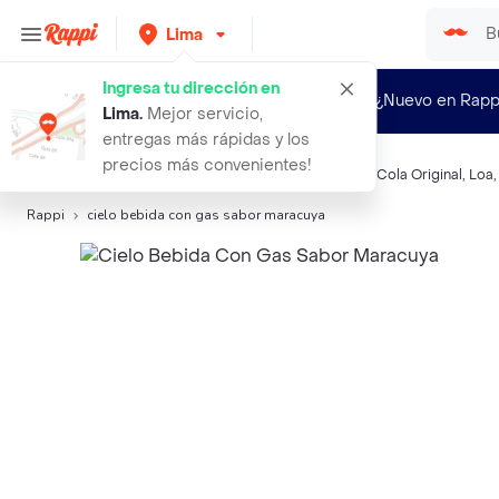
Lima
Ingresa tu dirección en
¿Nuevo en Rapp
Lima
.
Mejor servicio,
entregas más rápidas y los
precios más convenientes!
Búsquedas relacionadas:
Gaseosas
,
San Luis
,
Coca-Cola Original
,
Loa
Rappi
cielo bebida con gas sabor maracuya