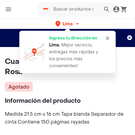
Lima
Regístrate
¿Nuevo en Rappi?
y disfruta de
Ingresa tu dirección en
envíos gratis por semanas
Aplican TyC
Lima
.
Mejor servicio,
entregas más rápidas y
los precios más
Cuaderno Mediano Empastado
convenientes!
Rosa
Agotado
Información del producto
Medida 21.5 cm x 16 cm Tapa blanda Separador de
cinta Contiene 150 páginas rayadas