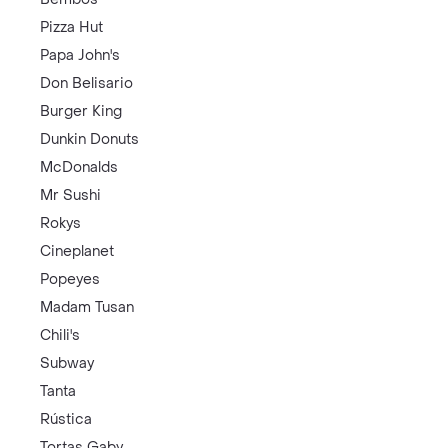
Pizza Hut
Papa John's
Don Belisario
Burger King
Dunkin Donuts
McDonalds
Mr Sushi
Rokys
Cineplanet
Popeyes
Madam Tusan
Chili's
Subway
Tanta
Rústica
Tortas Gaby