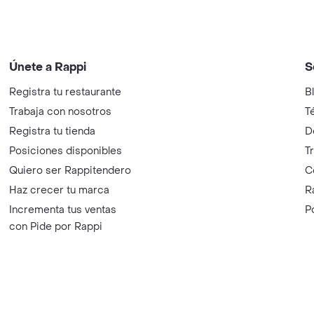
Únete a Rappi
S
Registra tu restaurante
B
Trabaja con nosotros
T
Registra tu tienda
D
Posiciones disponibles
T
Quiero ser Rappitendero
C
Haz crecer tu marca
R
Incrementa tus ventas
P
con Pide por Rappi