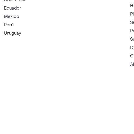
H
Ecuador
P
México
S
Perú
P
Uruguay
S
D
C
A