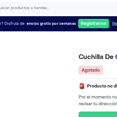
Registrarme
i?
Disfruta de
envíos gratis por semanas
Té
Cuchilla De 
Agotado
Producto no d
Por el momento no
revisar tu direcció