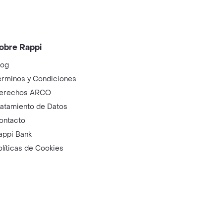
obre Rappi
log
érminos y Condiciones
erechos ARCO
ratamiento de Datos
ontacto
appi Bank
olíticas de Cookies