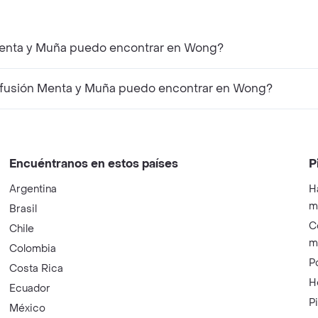
 Menta y Muña puedo encontrar en Wong?
nfusión Menta y Muña puedo encontrar en Wong?
Encuéntranos en estos países
P
Argentina
H
m
Brasil
C
Chile
m
Colombia
P
Costa Rica
H
Ecuador
P
México