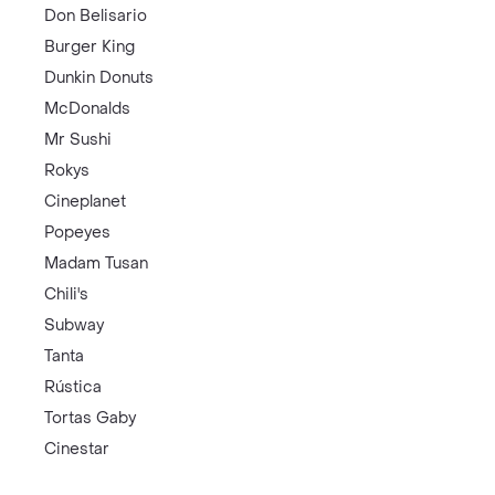
Don Belisario
Burger King
Dunkin Donuts
McDonalds
Mr Sushi
Rokys
Cineplanet
Popeyes
Madam Tusan
Chili's
Subway
Tanta
Rústica
Tortas Gaby
Cinestar