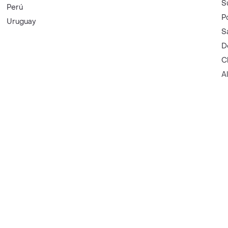
S
Perú
P
Uruguay
S
D
C
A