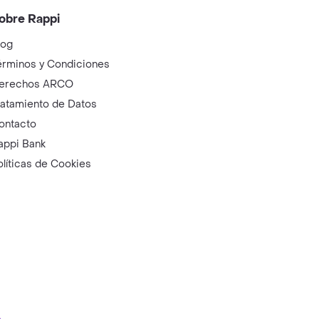
obre Rappi
log
érminos y Condiciones
erechos ARCO
ratamiento de Datos
ontacto
appi Bank
olíticas de Cookies