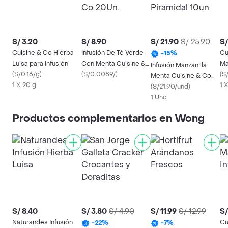
S/ 3.20
S/ 8.90
S/ 21.90
S/ 25.90
S/
Cuisine & Co Hierba
Infusión De Té Verde
Cu
-
15
%
Luisa para Infusión
Con Menta Cuisine &
Ma
Infusión Manzanilla
(
S/0.16/g
)
Co 20Un.
(
S/0.0089/
)
In
(
S
Menta Cuisine & Co
1 X 20 g
1 
Piramidal 10un
(
S/21.90/und
)
1 Und
Productos complementarios en Wong
S/ 8.40
S/ 3.80
S/ 4.90
S/ 11.99
S/ 12.99
S/
Naturandes Infusión
Cu
-
22
%
-
7
%