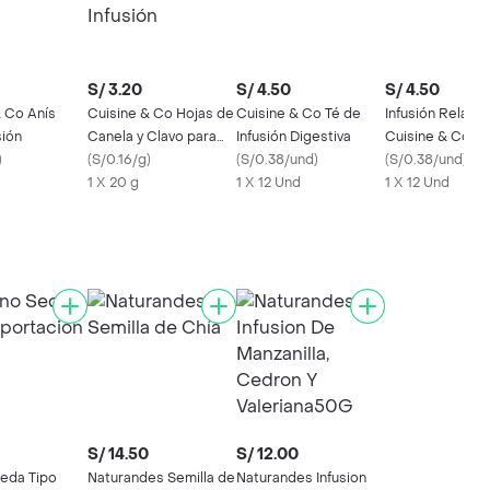
S/ 3.20
S/ 4.50
S/ 4.50
& Co Anís
Cuisine & Co Hojas de
Cuisine & Co Té de
Infusión Relajan
sión
Canela y Clavo para
Infusión Digestiva
Cuisine & Co
)
Infusión
(
S/0.16/g
)
(
S/0.38/und
)
(
S/0.38/und
)
1 X 20 g
1 X 12 Und
1 X 12 Und
S/ 14.50
S/ 12.00
Seda Tipo
Naturandes Semilla de
Naturandes Infusion