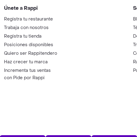
Únete a Rappi
S
Registra tu restaurante
B
Trabaja con nosotros
T
Registra tu tienda
D
Posiciones disponibles
T
Quiero ser Rappitendero
C
Haz crecer tu marca
R
Incrementa tus ventas
P
con Pide por Rappi