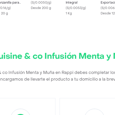
nzanilla para
(
S/0.0050/g
)
Integral
Exportac
fusión
/0.16/g
)
Desde 200 g
(
S/0.0053/g
)
(
S/0.006
X 20 g
1 Kg
Desde 12
uisine & co Infusión Menta y
& co Infusión Menta y Muña en Rappi debes completar lo
ncargamos de llevarte el producto a tu domicilio a la br