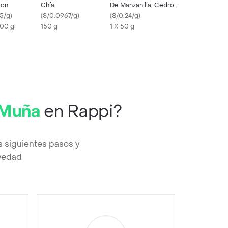
ion
Chía
De Manzanilla, Cedron
5/g
)
(
S/0.0967/g
)
Y Valeriana50G
(
S/0.24/g
)
00 g
150 g
1 X 50 g
 Muña
en Rappi?
s siguientes pasos y
evedad