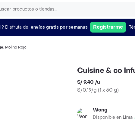
Registrarme
i?
Disfruta de
envíos gratis por semanas
Té
ge
,
Molino Rojo
Cuisine & co In
S/ 9.40
/
u
S/0.19/g
(
1 x 50 g
)
Wong
Disponible en
Lima