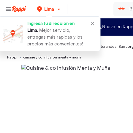
Lima
Ingresa tu dirección en
¿Nuevo en Rapp
Lima
.
Mejor servicio,
entregas más rápidas y los
precios más convenientes!
Búsquedas relacionadas:
Infusiones
,
Cuisine&Co
,
Naturandes
,
San Jor
Rappi
cuisine y co infusion menta y muna