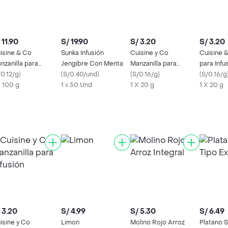
 11.90
S/ 19.90
S/ 3.20
S/ 3.20
isine & Co
Sunka Infusión
Cuisine y Co
Cuisine 
nzanilla para
Jengibre Con Menta
Manzanilla para
para Infu
fusión
/0.12/g
)
(
S/0.40/und
)
Infusión
(
S/0.16/g
)
(
S/0.16/g
X 100 g
1 x 50 Und
1 X 20 g
1 X 20 g
 3.20
S/ 4.99
S/ 5.30
S/ 6.49
isine y Co
Limon
Molino Rojo Arroz
Platano 