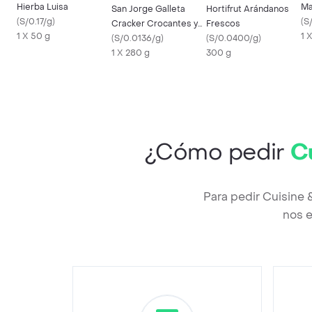
Hierba Luisa
Ma
San Jorge Galleta
Hortifrut Arándanos
(
S/0.17/g
)
In
(
S
Cracker Crocantes y
Frescos
1 X 50 g
1 
Doraditas
(
S/0.0136/g
)
(
S/0.0400/g
)
1 X 280 g
300 g
¿Cómo pedir
C
Para pedir Cuisine 
nos e