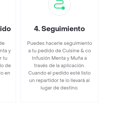
dido
4
.
Seguimiento
de
Puedes hacerle seguimiento
nta y
a tu pedido de Cuisine & co
 tu
Infusión Menta y Muña a
do de
través de la aplicación.
do en
Cuando el pedido esté listo
un repartidor te lo llevará al
lugar de destino.