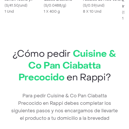
Kir
Guindones X Kg
(
S/41.50/und
)
(
S/0.0488/g
)
Triple Hoja Disney
(
S/0.59/und
)
Ins
1 Und
1 X 400 g
8 X 10 Und
(
S/0
1 x 
¿Cómo pedir
Cuisine &
Co Pan Ciabatta
Precocido
en Rappi?
Para pedir Cuisine & Co Pan Ciabatta
Precocido en Rappi debes completar los
siguientes pasos y nos encargamos de llevarte
el producto a tu domicilio a la brevedad