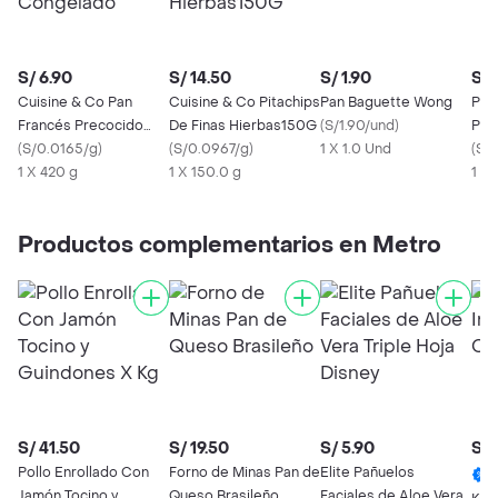
S/ 6.90
S/ 14.50
S/ 1.90
S/ 
Cuisine & Co Pan
Cuisine & Co Pitachips
Pan Baguette Wong
Pan
Francés Precocido
De Finas Hierbas150G
(
S/1.90/und
)
Pre
Congelado
(
S/0.0165/g
)
(
S/0.0967/g
)
1 X 1.0 Und
Co
(
S/2
1 X 420 g
1 X 150.0 g
1 x 
Productos complementarios en Metro
S/ 41.50
S/ 19.50
S/ 5.90
S/ 
Pollo Enrollado Con
Forno de Minas Pan de
Elite Pañuelos
Jamón Tocino y
Queso Brasileño
Faciales de Aloe Vera