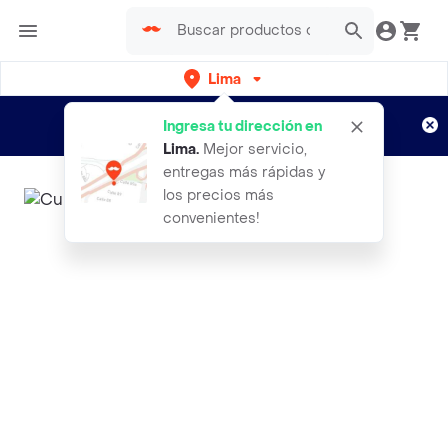
Lima
Regístrate
¿Nuevo en Rappi?
y disfruta de
Ingresa tu dirección en
envíos gratis por semanas
Aplican TyC
Lima
.
Mejor servicio,
entregas más rápidas y
los precios más
convenientes!