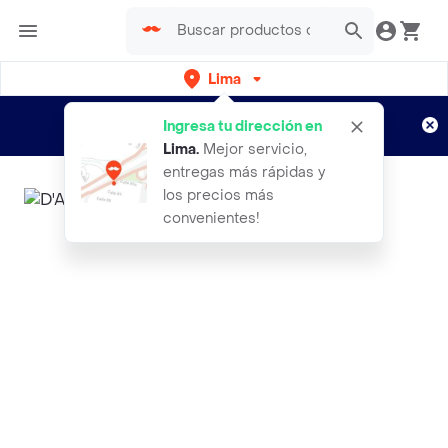
Lima
Regístrate
¿Nuevo en Rappi?
y disfruta de
Ingresa tu dirección en
envíos gratis por semanas
Aplican TyC
Lima
.
Mejor servicio,
entregas más rápidas y
los precios más
convenientes!