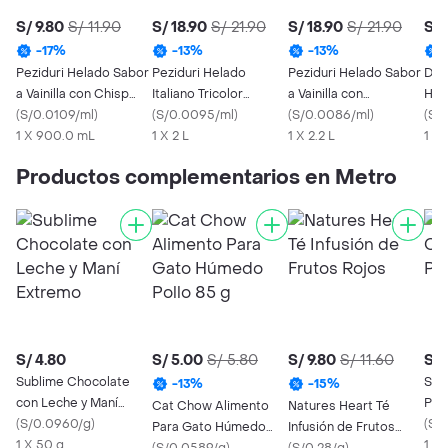
S/ 9.80
S/ 11.90
S/ 18.90
S/ 21.90
S/ 18.90
S/ 21.90
S/ 
-
17
%
-
13
%
-
13
%
Peziduri Helado Sabor
Peziduri Helado
Peziduri Helado Sabor
D'O
a Vainilla con Chisp
Italiano Tricolor
a Vainilla con
Hela
Sabor a Chocolate
(
S/0.0109/ml
)
Cremoso
(
S/0.0095/ml
)
Chocochips
(
S/0.0086/ml
)
(
S/0
1 X 900.0 mL
1 X 2 L
1 X 2.2 L
1 X
Productos complementarios en Metro
S/ 4.80
S/ 5.00
S/ 5.80
S/ 9.80
S/ 11.60
S/ 
Sublime Chocolate
Sni
-
13
%
-
15
%
con Leche y Maní
Pea
Cat Chow Alimento
Natures Heart Té
Extremo
(
S/0.0960/g
)
(
S/0
Para Gato Húmedo
Infusión de Frutos
1 X 50 g
1 X 