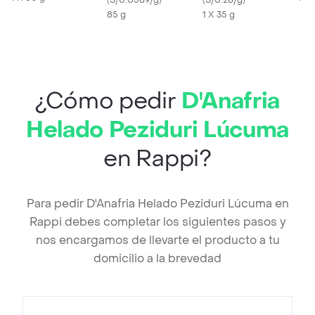
Pollo 85 g
(
S/0.0589/g
)
Rojos
(
S/0.28/g
)
85 g
1 X 35 g
¿Cómo pedir
D'Anafria
Helado Peziduri Lúcuma
en Rappi?
Para pedir D'Anafria Helado Peziduri Lúcuma en
Rappi debes completar los siguientes pasos y
nos encargamos de llevarte el producto a tu
domicilio a la brevedad