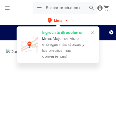
Lima
Regístrate
¿Nuevo en Rappi?
y disfruta de
Ingresa tu dirección en
envíos gratis por semanas
Aplican TyC
Lima
.
Mejor servicio,
entregas más rápidas y
los precios más
convenientes!