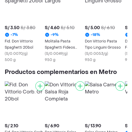
S/ 3.50
S/ 3.80
S/ 4.60
S/ 5.10
S/ 5.00
S/ 6.10
S/ 
-
7
%
-
9
%
-
18
%
Fid. Don Vittorio
Molitalia Pasta
Don Vittorio Pasta
Don
Spaghetti 20bol
Spaghetti Fideos
Tipo Linguini Grosso
Fett
(
S/0.0070/g
)
Largos
(
S/0.0049/g
)
(
S/0.0053/g
)
(
S/
500 g
950 g
950 g
950
Productos complementarios en Metro
S/ 2.10
S/ 6.90
S/ 13.90
S/ 