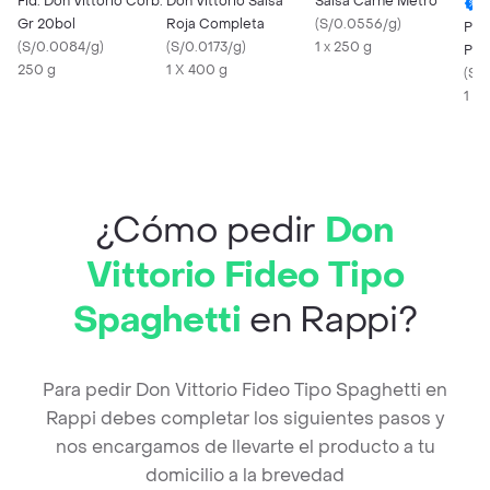
Fid. Don Vittorio Corb.
Don Vittorio Salsa
Salsa Carne Metro
Gr 20bol
Roja Completa
(
S/0.0556/g
)
Pri
(
S/0.0084/g
)
(
S/0.0173/g
)
1 x 250 g
Pré
250 g
1 X 400 g
(
S/
1 X
¿Cómo pedir
Don
Vittorio Fideo Tipo
Spaghetti
en Rappi?
Para pedir Don Vittorio Fideo Tipo Spaghetti en
Rappi debes completar los siguientes pasos y
nos encargamos de llevarte el producto a tu
domicilio a la brevedad