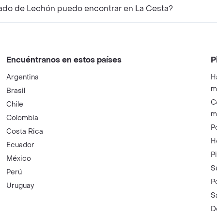
ado de Lechón puedo encontrar en La Cesta?
Encuéntranos en estos países
P
Argentina
H
m
Brasil
C
Chile
m
Colombia
P
Costa Rica
H
Ecuador
P
México
S
Perú
P
Uruguay
S
D