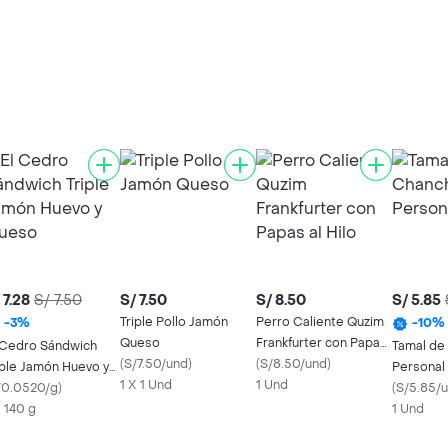
 7.28
S/ 7.50
S/ 7.50
S/ 8.50
S/ 5.85
Triple Pollo Jamón
Perro Caliente Quzim
-
3
%
-
10
%
Queso
Frankfurter con Papas
 Cedro Sándwich
Tamal de
(
S/7.50/und
)
al Hilo
(
S/8.50/und
)
iple Jamón Huevo y
Personal
1 X 1 Und
1 Und
eso
/0.0520/g
)
(
S/5.85/
X 140 g
1 Und