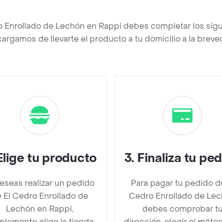
o Enrollado de Lechón en Rappi debes completar los sig
argamos de llevarte el producto a tu domicilio a la brev
Elige tu producto
3
.
Finaliza tu pe
deseas realizar un pedido
Para pagar tu pedido d
 El Cedro Enrollado de
Cedro Enrollado de Le
Lechón en Rappi,
debes comprobar t
plemente elige la tienda
dirección, elegir el méto