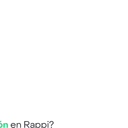
ón
en Rappi?