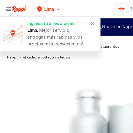
Lima
Ingresa tu dirección en
¿Nuevo en Rapp
Lima
.
Mejor servicio,
entregas más rápidas y los
precios más convenientes!
Búsquedas relacionadas:
Wraps
,
El Cedro
,
Quzin
,
Restaurantes
Rappi
el cedro enrollado de lechon