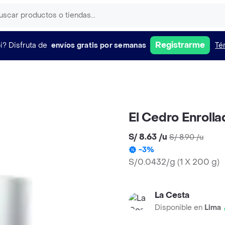
Registrarme
i?
Disfruta de
envíos gratis por semanas
Té
El Cedro Enroll
S/ 8.63
/
u
S/ 8.90
/
u
-
3
%
S/0.0432/g
(
1 X 200 g
)
La Cesta
Disponible en
Lima