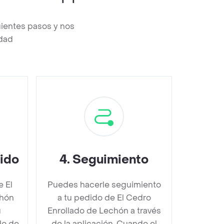
uientes pasos y nos
edad
dido
4
.
Seguimiento
e El
Puedes hacerle seguimiento
chón
a tu pedido de El Cedro
u
Enrollado de Lechón a través
do de
de la aplicación. Cuando el