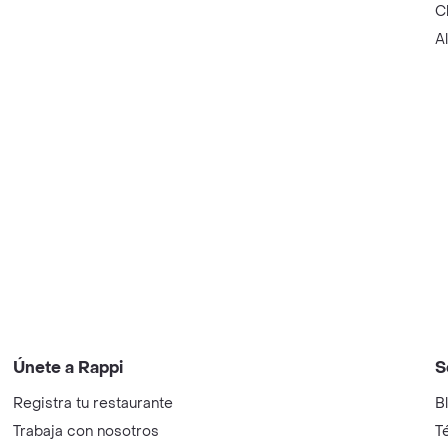
C
A
Únete a Rappi
S
Registra tu restaurante
B
Trabaja con nosotros
T