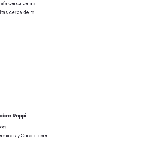
hifa cerca de mi
litas cerca de mi
obre Rappi
log
érminos y Condiciones