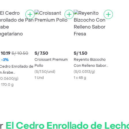
 10.19
S/ 10.50
S/ 7.50
S/ 1.50
Croissant Premium
Reyenito Bizcocho
-
3
%
Pollo
Con Relleno Sabor
 Cedro Enrollado de
(
S/7.50/und
)
Fresa
(
S/0.0313/g
)
n Árabe
1 Und
1 x 48 g
getariano
/0.0600/g
)
X 170.0 g
ir
El Cedro Enrollado de Lech