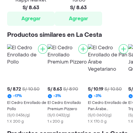
S/ 8.63
S/ 8.63
Agregar
Agregar
Productos similares en La Cesta
S/ 8.72
S/ 10.50
S/ 8.63
S/ 8.90
S/ 10.19
S/ 10.50
S/
-
17
%
-
3
%
-
3
%
El Cedro Enrollado de
El Cedro Enrollado
El Cedro Enrollado de
El
Pollo
Premium Pizzero
Pan Árabe
Tr
(
S/0.0436/g
)
(
S/0.0432/g
)
Vegetariano
(
S/0.0600/g
)
Qu
(
S
1 X 200 g
1 x 200 g
1 X 170.0 g
1 