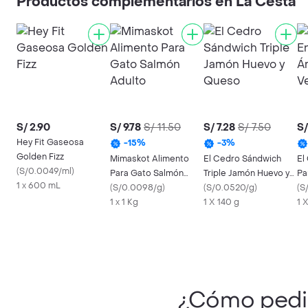
Productos complementarios en La Cesta
S/ 2.90
S/ 9.78
S/ 11.50
S/ 7.28
S/ 7.50
S/
Hey Fit Gaseosa
-
15
%
-
3
%
Golden Fizz
Mimaskot Alimento
El Cedro Sándwich
El
(
S/0.0049/ml
)
Para Gato Salmón
Triple Jamón Huevo y
Pa
1 x 600 mL
Adulto
(
S/0.0098/g
)
Queso
(
S/0.0520/g
)
Ve
(
S
1 x 1 Kg
1 X 140 g
1 
¿Cómo ped