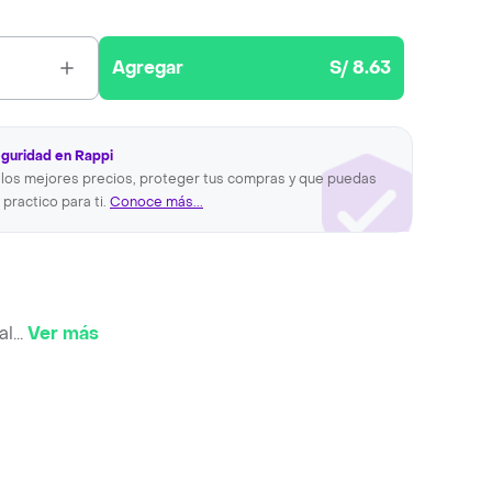
Agregar
S/ 8.63
eguridad en Rappi
los mejores precios, proteger tus compras y que puedas
 practico para ti.
Conoce más...
al
...
Ver más