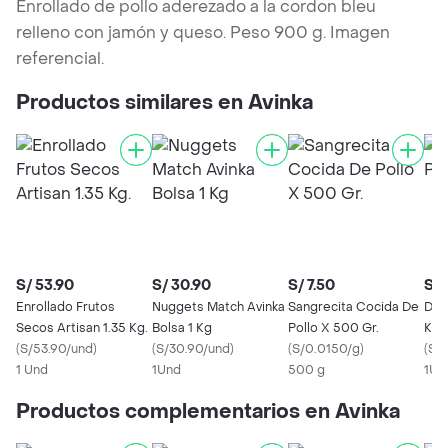
Enrollado de pollo aderezado a la cordon bleu
relleno con jamón y queso. Peso 900 g. Imagen
referencial.
Productos similares en Avinka
S/ 53.90
S/ 30.90
S/ 7.50
S/ 
Enrollado Frutos
Nuggets Match Avinka
Sangrecita Cocida De
Ded
Secos Artisan 1.35 Kg.
Bolsa 1 Kg
Pollo X 500 Gr.
Kg
(
S/53.90/und
)
(
S/30.90/und
)
(
S/0.0150/g
)
(
S/
1 Und
1Und
500 g
1Un
Productos complementarios en Avinka