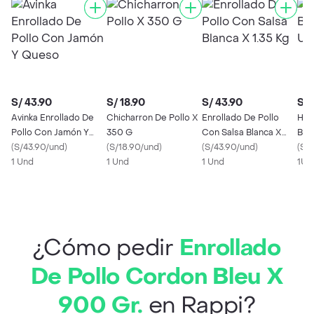
S/ 43.90
S/ 18.90
S/ 43.90
S/ 
Avinka Enrollado De
Chicharron De Pollo X
Enrollado De Pollo
Hue
Pollo Con Jamón Y
350 G
Con Salsa Blanca X
Ban
Queso
(
S/43.90/und
)
(
S/18.90/und
)
1.35 Kg
(
S/43.90/und
)
(
S/2
1 Und
1 Und
1 Und
1Un
¿Cómo pedir
Enrollado
De Pollo Cordon Bleu X
900 Gr.
en Rappi?