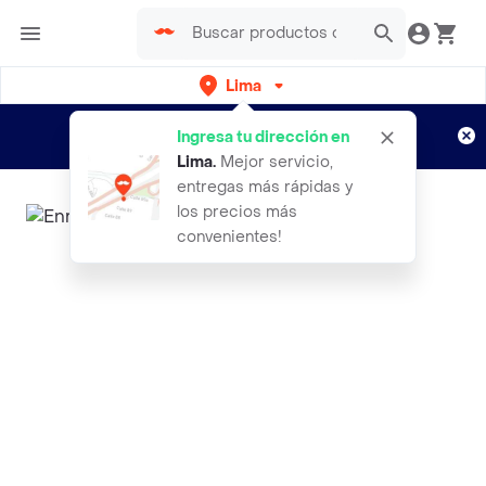
Lima
Regístrate
¿Nuevo en Rappi?
y disfruta de
Ingresa tu dirección en
envíos gratis por semanas
Aplican TyC
Lima
.
Mejor servicio,
entregas más rápidas y
los precios más
convenientes!