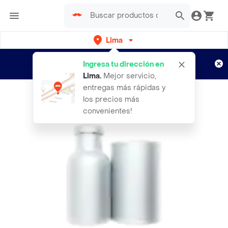
Lima
Regístrate
¿Nuevo en Rappi?
y disfruta de
Ingresa tu dirección en
envíos gratis por semanas
Aplican TyC
Lima
.
Mejor servicio,
entregas más rápidas y
los precios más
convenientes!