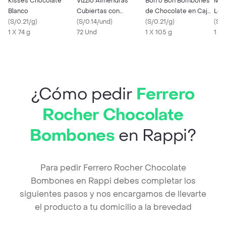
Kisses Chocolate
Vizzio Almendras
Bon o Bon Bombones
M&M
Blanco
Cubiertas con
de Chocolate en Caja
Lec
(
S/0.21/g
)
Chocolate
(
S/0.14/und
)
de Corazón
(
S/0.21/g
)
Man
(
S/0
1 X 74 g
72 Und
1 X 105 g
1 X 
¿Cómo pedir
Ferrero
Rocher Chocolate
Bombones
en Rappi?
Para pedir Ferrero Rocher Chocolate
Bombones en Rappi debes completar los
siguientes pasos y nos encargamos de llevarte
el producto a tu domicilio a la brevedad