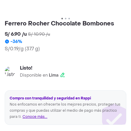
Ferrero Rocher Chocolate Bombones
S/ 6.90
/
u
S/ 10.90
/
u
-
36
%
S/0.19/g
(
37.7 g
)
Listo!
Disponible en
Lima
Compra con tranquilidad y seguridad en Rappi
Nos enfocamos en ofrecerte los mejores precios, proteger tus
compras y que puedas utilizar el medio de pago más practico
para ti.
Conoce más...