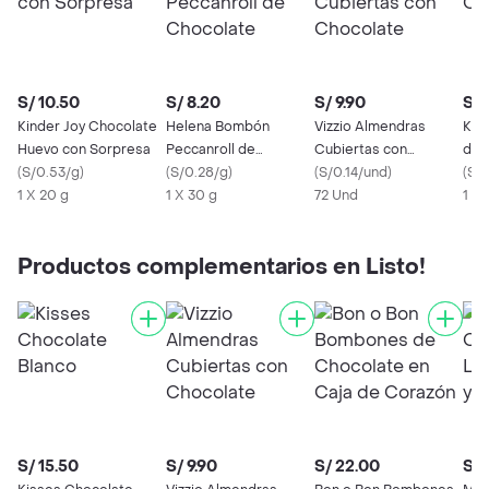
S/ 10.50
S/ 8.20
S/ 9.90
S/ 
Kinder Joy Chocolate
Helena Bombón
Vizzio Almendras
Kit
Huevo con Sorpresa
Peccanroll de
Cubiertas con
de 
(
S/0.53/g
)
Chocolate
(
S/0.28/g
)
Chocolate
(
S/0.14/und
)
(
S/0
1 X 20 g
1 X 30 g
72 Und
1 X 
Productos complementarios en Listo!
S/ 15.50
S/ 9.90
S/ 22.00
S/ 