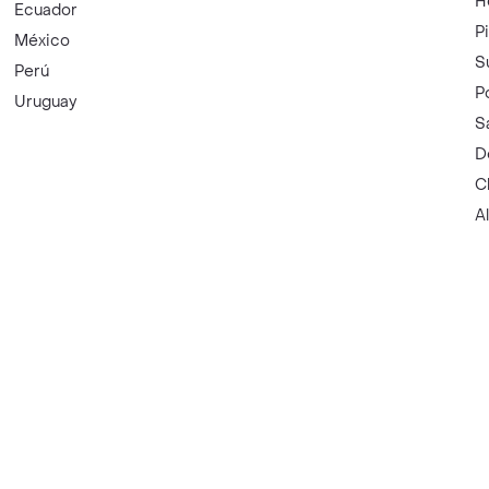
H
Ecuador
P
México
S
Perú
P
Uruguay
S
D
C
A