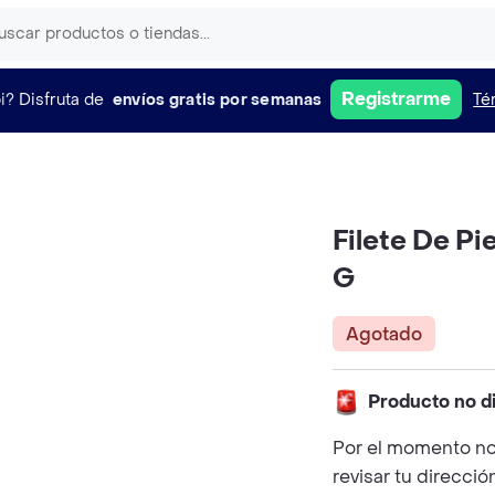
Registrarme
i?
Disfruta de
envíos gratis por semanas
Té
Filete De Pi
G
Agotado
Producto no d
Por el momento no
revisar tu direcció