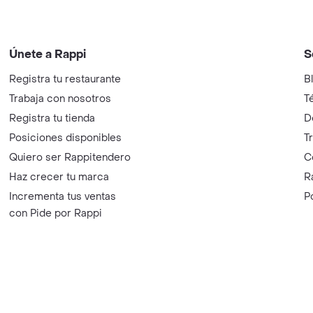
Únete a Rappi
S
Registra tu restaurante
B
Trabaja con nosotros
T
Registra tu tienda
D
Posiciones disponibles
T
Quiero ser Rappitendero
C
Haz crecer tu marca
R
Incrementa tus ventas
P
con Pide por Rappi