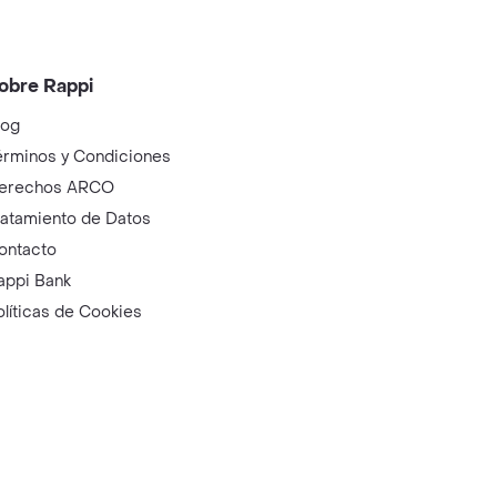
obre Rappi
log
érminos y Condiciones
erechos ARCO
ratamiento de Datos
ontacto
appi Bank
olíticas de Cookies