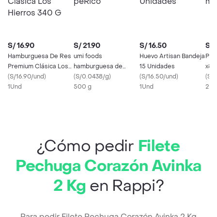
S/ 16.90
S/ 21.90
S/ 16.50
S/ 
Hamburguesa De Res
umi foods
Huevo Artisan Bandeja
Pol
Premium Clásica Los
hamburguesa de
15 Unidades
x8 
Hierros 340 G
(
S/16.90/und
)
peRico
(
S/0.0438/g
)
(
S/16.50/und
)
(
S/0
1Und
500 g
1Und
2 K
¿Cómo pedir
Filete
Pechuga Corazón Avinka
2 Kg
en Rappi?
Para pedir Filete Pechuga Corazón Avinka 2 Kg