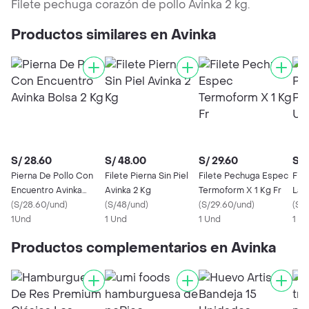
Filete pechuga corazón de pollo Avinka 2 kg.
Productos similares en Avinka
S/ 28.60
S/ 48.00
S/ 29.60
S/ 
Pierna De Pollo Con
Filete Pierna Sin Piel
Filete Pechuga Espec
Fil
Encuentro Avinka
Avinka 2 Kg
Termoform X 1 Kg Fr
La 
Bolsa 2 Kg
(
S/28.60/und
)
(
S/48/und
)
(
S/29.60/und
)
(
S/1
1Und
1 Und
1 Und
1 U
Productos complementarios en Avinka