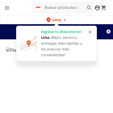
Lima
Regístrate
¿Nuevo en Rappi?
y disfruta de
Ingresa tu dirección en
envíos gratis por semanas
Aplican TyC
Lima
.
Mejor servicio,
entregas más rápidas y
los precios más
convenientes!