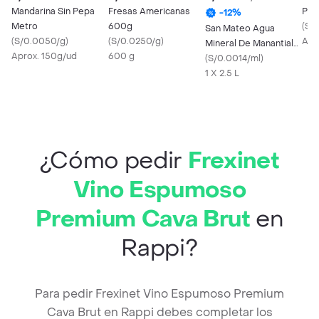
Mandarina Sin Pepa
Fresas Americanas
Pal
-
12
%
Metro
600g
(
S/
San Mateo Agua
(
S/0.0050/g
)
(
S/0.0250/g
)
Apr
Mineral De Manantial
Aprox. 150g/ud
600 g
Sin Gas
(
S/0.0014/ml
)
1 X 2.5 L
¿Cómo pedir
Frexinet
Vino Espumoso
Premium Cava Brut
en
Rappi?
Para pedir Frexinet Vino Espumoso Premium
Cava Brut en Rappi debes completar los