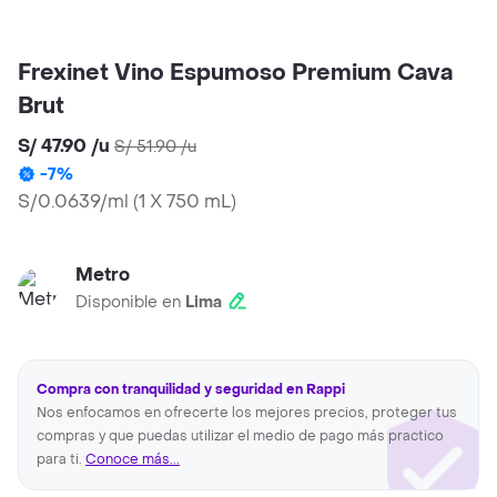
Frexinet Vino Espumoso Premium Cava
Brut
S/ 47.90
/
u
S/ 51.90
/
u
-
7
%
S/0.0639/ml
(
1 X 750 mL
)
Metro
Disponible en
Lima
Compra con tranquilidad y seguridad en Rappi
Nos enfocamos en ofrecerte los mejores precios, proteger tus
compras y que puedas utilizar el medio de pago más practico
para ti.
Conoce más...