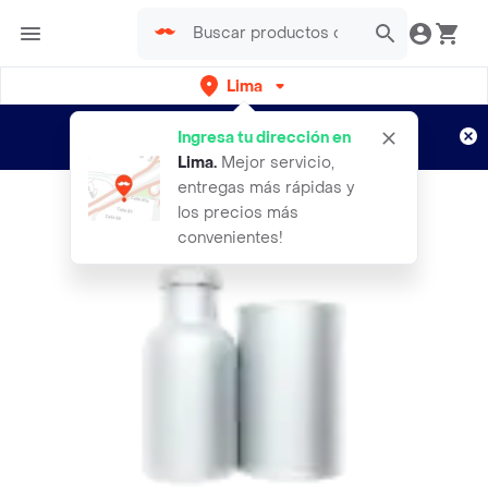
Lima
Regístrate
¿Nuevo en Rappi?
y disfruta de
Ingresa tu dirección en
envíos gratis por semanas
Aplican TyC
Lima
.
Mejor servicio,
entregas más rápidas y
los precios más
convenientes!