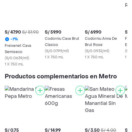
S/ 47.90
S/ 51.90
S/ 59.90
S/ 69.90
S/ 
Codorniu Cava Brut
Codorniu Anna De
Fre
-
7
%
Clasico
Brut Rose
Esp
Freixenet Cava
(
S/0.0799/ml
)
(
S/0.0932/ml
)
Bru
(
S/
Semiseco
1 X 750 mL
1 X 750 mL
1 X
(
S/0.0639/ml
)
1 X 750 mL
Productos complementarios en Metro
S/ 0.75
S/ 14.99
S/ 3.50
S/ 4.00
S/ 