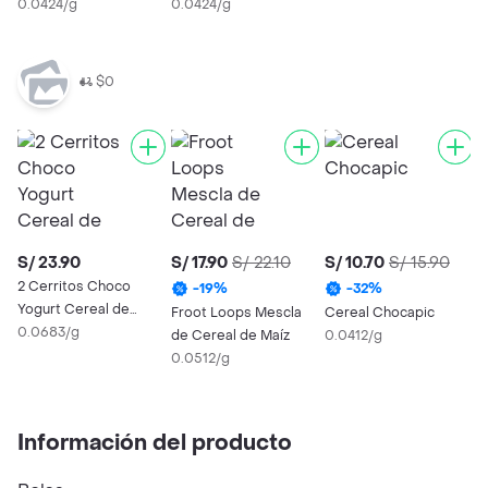
0.0424/g
0.0424/g
$0
S/ 23.90
S/ 17.90
S/ 22.10
S/ 10.70
S/ 15.90
S
2 Cerritos Choco
-
19
%
-
32
%
Yogurt Cereal de
Froot Loops Mescla
Cereal Chocapic
C
Chocolate
0.0683/g
de Cereal de Maíz
0.0412/g
0
0.0512/g
Información del producto