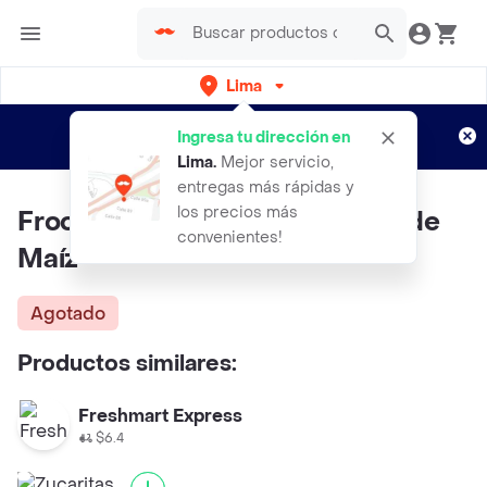
Lima
Regístrate
¿Nuevo en Rappi?
y disfruta de
Ingresa tu dirección en
envíos gratis por semanas
Aplican TyC
Lima
.
Mejor servicio,
entregas más rápidas y
los precios más
Froot Loops Mescla de Cereal de
convenientes!
Maíz
Agotado
Productos similares:
Freshmart Express
$6.4